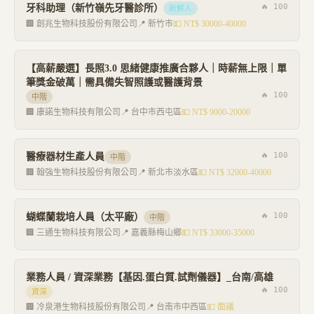
🔥
100
牙科助理（新竹嶺先牙醫診所）
新鮮人
🏢
創兆生物科技股份有限公司
📍
新竹市
💵
NT$ 30000-40000
【高薪嚴選】長照3.0 思緒健康推廣合夥人｜時薪無上限｜單
筆獎金破萬｜需具備失智照護或醫護背景
🔥
100
中階
🏢
康諾生物科技有限公司
📍
台中市西屯區
💵
NT$ 9000-20000
🔥
100
醫療器材生產人員
中階
🏢
翰強生物科技股份有限公司
📍
新北市淡水區
💵
NT$ 32000-40000
🔥
100
蝴蝶蘭栽培人員（太平廠）
中階
🏢
三通生物科技有限公司
📍
嘉義縣梅山鄉
💵
NT$ 33000-35000
業務人員 / 資深業務【基因.蛋白質.試劑儀器】_台南/高雄
🔥
100
資深
🏢
冷泉港生物科技股份有限公司
📍
台南市中西區
💵
面議