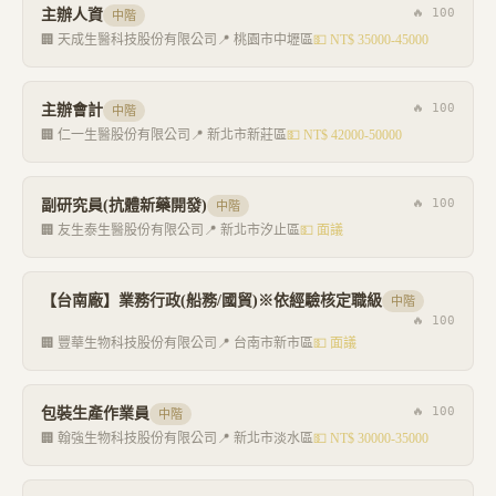
🔥
100
主辦人資
中階
🏢
天成生醫科技股份有限公司
📍
桃園市中壢區
💵
NT$ 35000-45000
🔥
100
主辦會計
中階
🏢
仁一生醫股份有限公司
📍
新北市新莊區
💵
NT$ 42000-50000
🔥
100
副研究員(抗體新藥開發)
中階
🏢
友生泰生醫股份有限公司
📍
新北市汐止區
💵
面議
【台南廠】業務行政(船務/國貿)※依經驗核定職級
中階
🔥
100
🏢
豐華生物科技股份有限公司
📍
台南市新市區
💵
面議
🔥
100
包裝生產作業員
中階
🏢
翰強生物科技股份有限公司
📍
新北市淡水區
💵
NT$ 30000-35000