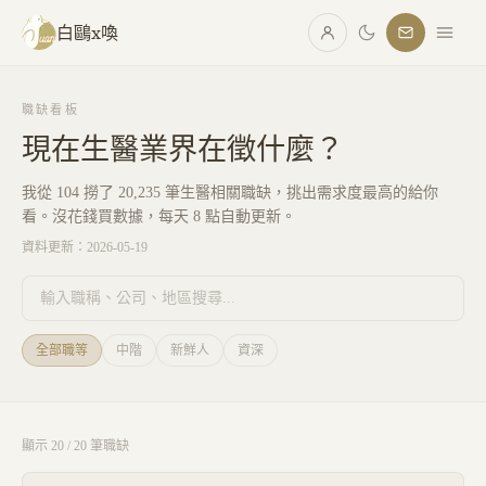
跳至主要內容
白鷗x喚
職缺看板
現在生醫業界在徵什麼？
我從 104 撈了
20,235
筆生醫相關職缺，挑出需求度最高的給你
看。沒花錢買數據，每天 8 點自動更新。
資料更新：
2026-05-19
全部職等
中階
新鮮人
資深
顯示
20
/
20
筆職缺