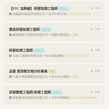
🔥
100
【PTC 加熱器】研發助理工程師
新鮮人
🏢
金龍俊科技股份有限公司
📍
台中市潭子區
💵
NT$ 32000-42000
🔥
100
模具研發助理工程師
新鮮人
🏢
銘鈺精密工業股份有限公司
📍
桃園市觀音區
💵
面議
🔥
100
研發助理工程師
新鮮人
🏢
元成工業股份有限公司
📍
彰化縣福興鄉
💵
NT$ 33000-38000
🔥
100
品管 資深微生物分析專員
資深
🏢
七星化學製藥股份有限公司
📍
新北市土城區
💵
面議
🔥
100
研發製程工程師/助理工程師
新鮮人
🏢
安能複材科技股份有限公司
📍
台中市梧棲區
💵
NT$ 38000-9999999