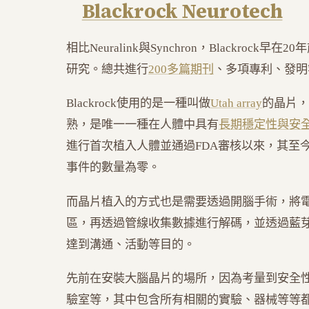
Blackrock Neurotech
相比Neuralink與Synchron，Blackrock
研究。總共進行
200多篇期刊
、多項專利、發明
Blackrock使用的是一種叫做
Utah array
的晶片，
熟，是唯一一種在人體中具有
長期穩定性與安
進行首次植入人體並通過FDA審核以來，其至
事件的數量為零。
而晶片植入的方式也是需要透過開腦手術，將
區，再透過管線收集數據進行解碼，並透過藍
達到溝通、活動等目的。
先前在安裝大腦晶片的場所，因為考量到安全
驗室等，其中包含所有相關的實驗、器械等等