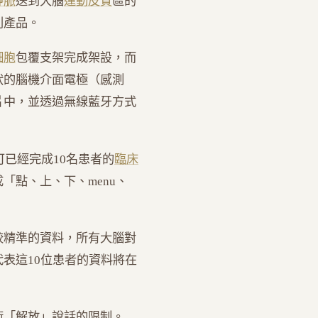
靜脈
送到大腦
運動皮質
區的
列產品。
細胞
包覆支架完成架設，而
狀的腦機介面電極（感測
片中，並透過無線藍牙方式
A許可已經完成10名患者的
臨床
「點、上、下、menu、
較精準的資料，所有大腦對
表這10位患者的資料將在
術「解放」說話的限制。