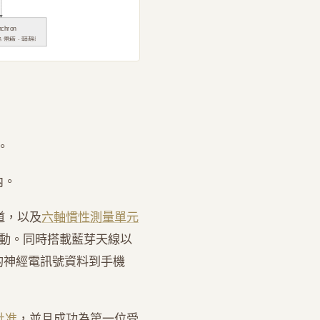
nchron
 16 電極 · 頸靜脈
。
內。
道，以及
六軸慣性測量單元
動。同時搭載藍芽天線以
的神經電訊號資料到手機
批准
，並且成功為第一位受