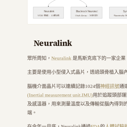
Neuralink
Blackrock Neurotech
Sy
1024 電極 · 人體試驗
Utah Array · 20年研究
Stentrode
Neuralink
眾所周知，
Neuralink
是馬斯克底下的一家企業
主要是使用小型侵入式晶片，透過頭骨植入腦
腦機介面晶片可以連續記錄1024個
神經訊號
通
(Inertial measurement unit,IMU)
用於追蹤頭部運
及感溫器，用來測量溫度以及傳輸從腦內得到
端。
在今年一月底，Neuralink通過
FDA
的
人體試驗