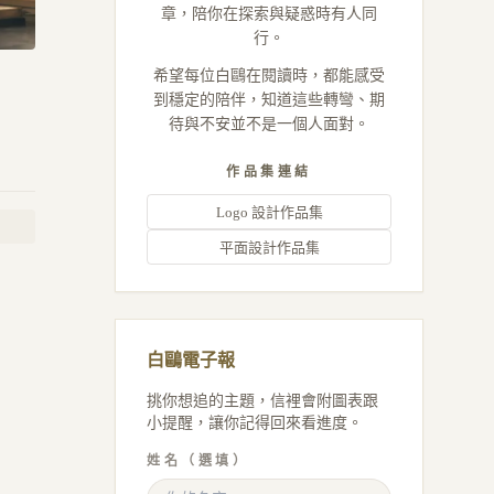
章，陪你在探索與疑惑時有人同
行。
希望每位白鷗在閱讀時，都能感受
到穩定的陪伴，知道這些轉彎、期
待與不安並不是一個人面對。
作品集連結
Logo 設計作品集
平面設計作品集
白鷗電子報
挑你想追的主題，信裡會附圖表跟
小提醒，讓你記得回來看進度。
姓名（選填）