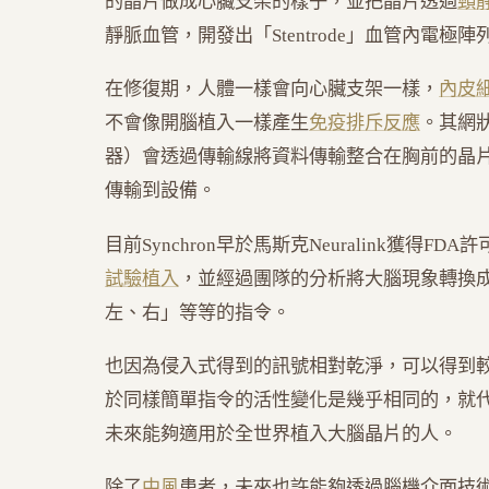
的晶片做成心臟支架的樣子，並把晶片透過
頸
靜脈血管，開發出「Stentrode」血管內電極陣
在修復期，人體一樣會向心臟支架一樣，
內皮
不會像開腦植入一樣產生
免疫排斥反應
。其網
器）會透過傳輸線將資料傳輸整合在胸前的晶
傳輸到設備。
目前Synchron早於馬斯克Neuralink獲得FD
試驗植入
，並經過團隊的分析將大腦現象轉換成
左、右」等等的指令。
也因為侵入式得到的訊號相對乾淨，可以得到
於同樣簡單指令的活性變化是幾乎相同的，就代
未來能夠適用於全世界植入大腦晶片的人。
除了
中風
患者，未來也許能夠透過腦機介面技