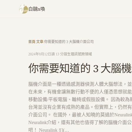
跳至主要內容
白鷗x喚
首頁
/
文章
/
你需要知道的 3 大腦機介面公司
2024年9月12日
讀 13 分鐘
生理訊號
跨領域
你需要知道的 3 大腦
腦機介面是一種透過感測器偵測人體大腦想法，並
在未來，有機會讓無數行動不便的人僅憑思想就能
移動設備/平板電腦、輪椅或假肢設備。 因為較為
台灣並沒有企業有成熟的產品。但實際上，仍然有
介面公司。 在國外，最被人知曉的莫過於Neurali
Neuralink介紹，還有其他也值得了解的腦機介
吧！ Neuralink ![](…