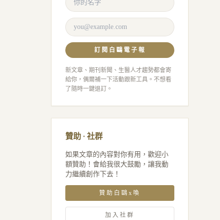
訂閱白鷗電子報
新文章、期刊新聞、生醫人才趨勢都會寄
給你，偶爾補一下活動跟新工具。不想看
了隨時一鍵退訂。
贊助 · 社群
如果文章的內容對你有用，歡迎小
額贊助！會給我很大鼓勵，讓我動
力繼續創作下去！
贊助白鷗x喚
加入社群