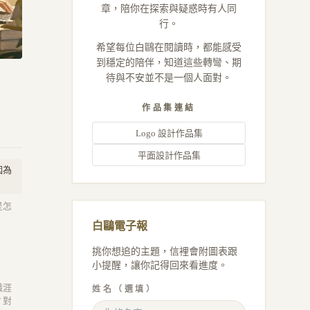
章，陪你在探索與疑惑時有人同
行。
希望每位白鷗在閱讀時，都能感受
到穩定的陪伴，知道這些轉彎、期
待與不安並不是一個人面對。
作品集連結
Logo 設計作品集
平面設計作品集
因為
是怎
白鷗電子報
挑你想追的主題，信裡會附圖表跟
小提醒，讓你記得回來看進度。
職涯
姓名（選填）
？對