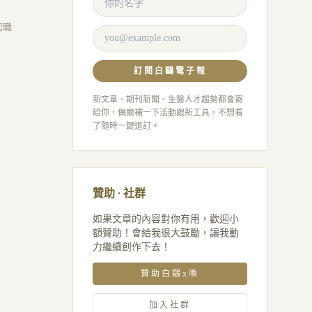
您職
訂閱白鷗電子報
新文章、期刊新聞、生醫人才趨勢都會寄
給你，偶爾補一下活動跟新工具。不想看
了隨時一鍵退訂。
贊助 · 社群
如果文章的內容對你有用，歡迎小
額贊助！會給我很大鼓勵，讓我動
力繼續創作下去！
贊助白鷗x喚
加入社群