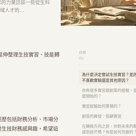
己的力量訪談一些從生科
域人才的…
目錄
延伸整理生技實習、技能轉
0
%
為什麼決定嘗試生技實習？是
不喜歡實驗還是其他原因？
你有很多實習跟創業的經驗，
麼開始的？
實習經驗如何累積的？
創投的啟發：投顧實習
經歷包括財務分析、市場分
在轉換方向之前，你對未來的
對生技財務感興趣，希望這
感到迷茫嗎？你是如何克服的