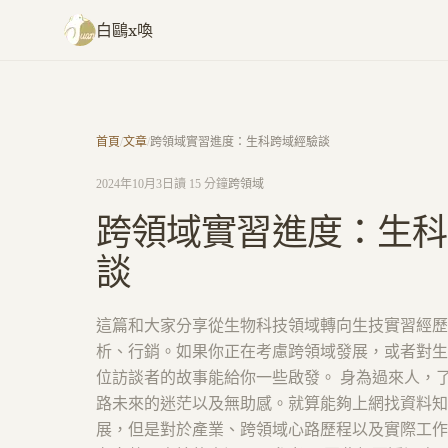
跳至主要內容
白鷗x喚
首頁
/
文章
/
跨領域實習進度：生科跨域經驗談
2024年10月3日
讀 15 分鐘
跨領域
跨領域實習進度：生科
談
這篇和大家分享從生物科技領域轉向生技實習經歷
析、行銷。如果你正在考慮跨領域發展，或者對生
位訪談者的故事能給你一些啟發。 身為過來人，
路未來的迷茫以及無助感。就算能夠上網找資料知
展，但是對於產業、跨領域心路歷程以及實際工作