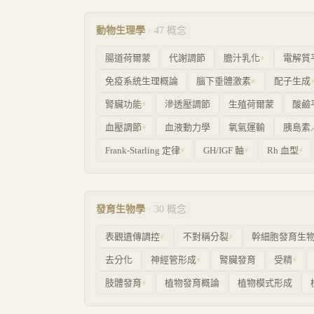
動物生理學
·
47
概念
腸道荷爾蒙
代謝調節
膽汁乳化
電解質
⚡
免疫系統生理概論
腦下垂體激素
配子生成
⚡
腎臟功能
滲透壓調節
生殖荷爾蒙
酸鹼
⚡
血壓調節
血液動力學
氧氣運輸
胰島素
⚡
Frank-Starling 定律
GH/IGF 軸
Rh 血型
⚡
⚡
⚡
發育生物學
·
30
概念
表觀遺傳調控
不對稱分裂
幹細胞發育生
⚡
⚡
去分化
神經管形成
腎臟發育
受精
⚡
⚡
肢體發育
植物發育概論
植物模式形成
⚡