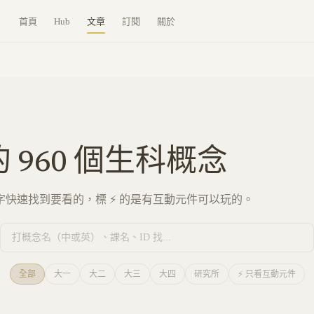
首頁
Hub
文章
訂閱
關於
的
960
個生科概念
快速找到要看的，標 ⚡ 的是有互動元件可以玩的。
全部
大一
大二
大三
大四
研究所
⚡ 只看互動元件