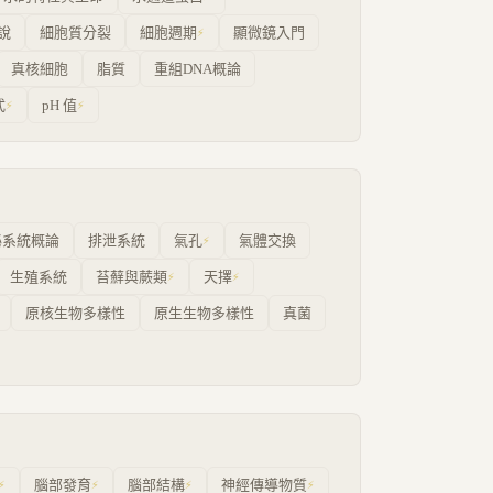
說
細胞質分裂
細胞週期
顯微鏡入門
⚡
真核細胞
脂質
重組DNA概論
式
pH 值
⚡
⚡
泌系統概論
排泄系統
氣孔
氣體交換
⚡
生殖系統
苔蘚與蕨類
天擇
⚡
⚡
原核生物多樣性
原生生物多樣性
真菌
腦部發育
腦部結構
神經傳導物質
⚡
⚡
⚡
⚡