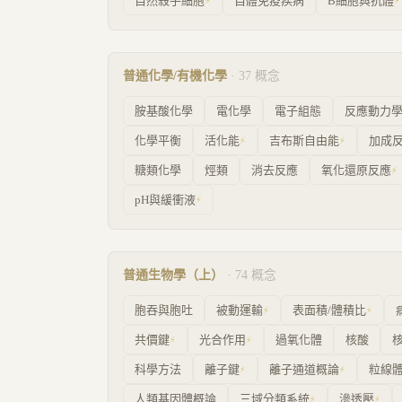
自然殺手細胞
自體免疫疾病
B細胞與抗體
⚡
⚡
普通化學/有機化學
·
37
概念
胺基酸化學
電化學
電子組態
反應動力
化學平衡
活化能
吉布斯自由能
加成
⚡
⚡
糖類化學
烴類
消去反應
氧化還原反應
⚡
pH與緩衝液
⚡
普通生物學（上）
·
74
概念
胞吞與胞吐
被動運輸
表面積/體積比
⚡
⚡
共價鍵
光合作用
過氧化體
核酸
⚡
⚡
科學方法
離子鍵
離子通道概論
粒線
⚡
⚡
人類基因體概論
三域分類系統
滲透壓
⚡
⚡