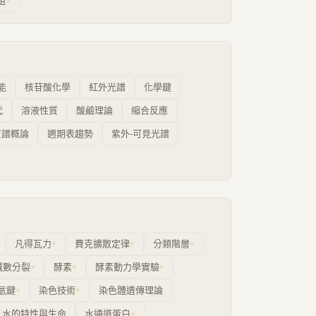
組
⚡
能
核苷酸化學
紅外光譜
化學鍵
代
溶液性質
酸鹼理論
縮合反應
質譜概論
週期表趨勢
紫外-可見光譜
凡得瓦力
費克擴散定律
分類階層
⚡
⚡
⚡
減數分裂
酵素
酵素動力學實驗
⚡
⚡
⚡
氫鍵
染色技術
染色體遺傳理論
⚡
⚡
水的特性與生命
水通道蛋白
⚡