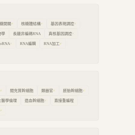
糖開關
核糖體結構
基因表現調控
⚡
⚡
⚡
物學
長鏈非編碼RNA
真核基因調控
⚡
roRNA
RNA編輯
RNA加工
⚡
⚡
間充質幹細胞
類器官
胚胎幹細胞
⚡
⚡
⚡
生醫學倫理
造血幹細胞
直接重編程
⚡
⚡