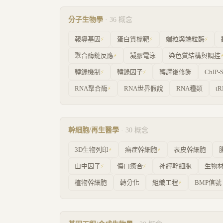
分子生物學
·
36
概念
報導基因
蛋白質標靶
端粒與端粒酶
⚡
⚡
⚡
聚合酶鏈反應
凝膠電泳
染色質結構與調控
⚡
轉錄機制
轉錄因子
轉譯後修飾
ChIP-
⚡
⚡
RNA聚合酶
RNA世界假說
RNA種類
t
⚡
幹細胞/再生醫學
·
30
概念
3D生物列印
癌症幹細胞
表皮幹細胞
⚡
⚡
山中因子
傷口癒合
神經幹細胞
生物
⚡
⚡
植物幹細胞
轉分化
組織工程
BMP信號
⚡