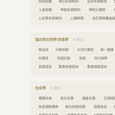
結締組織
淋巴系統解剖
泌尿系統解剖
⚡
上皮組織
神經系統解剖
神經元構造
⚡
⚡
⚡
心血管系統解剖
心臟瓣膜
血紅素解離曲
⚡
⚡
臨床微生物學/病毒學
·
30
概念
敗血症
大腸桿菌
大流行應對
單一健康
⚡
抗藥性
快速診斷
流感
流行病學
⚡
⚡
⚡
⚡
真菌感染
重要病毒感染
重要細菌感染
⚡
⚡
免疫學
·
30
概念
補體系統
發炎反應
過敏反應
記憶細
⚡
⚡
⚡
免疫細胞遷移
模式辨識受體
黏膜免疫
⚡