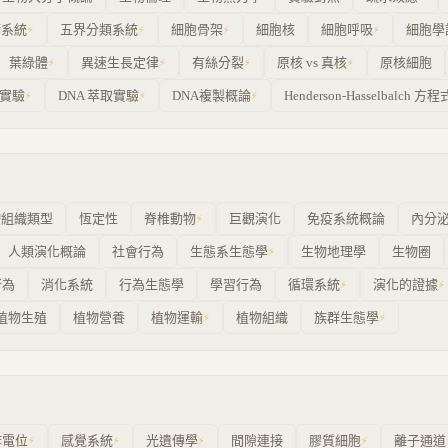
衝系統
五界分類系統
細胞骨架
細胞核
細胞呼吸
細胞學
⚡
⚡
⚡
⚡
葉綠體
異速生長定律
有絲分裂
原核 vs 真核
原核細胞
⚡
⚡
⚡
⚡
用實驗
DNA 萃取實驗
DNA複製概論
Henderson-Hasselbalch 方程
⚡
⚡
⚡
物組織類型
恆定性
脊椎動物
巨觀演化
免疫系統概論
內分
⚡
人類演化概論
社會行為
生態系生態學
生物地理學
生物圈
⚡
行為
消化系統
行為生態學
學習行為
循環系統
演化的證據
⚡
⚡
植物生殖
植物營養
植物運輸
植物組織
族群生態學
⚡
⚡
作電位
感覺系統
光遺傳學
間隙連接
膠質細胞
離子通道
⚡
⚡
⚡
⚡