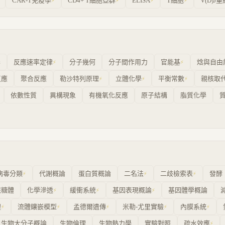
CAR-T免疫學
CD4+ T細胞亞群
ELISA
T細胞
V(D)J重
⚡
⚡
⚡
⚡
學
反應速率定律
分子幾何
分子間作用力
官能基
焓與自由
⚡
⚡
反應
聚合反應
勒沙特列原理
立體化學
平衡常數
親核取
⚡
⚡
⚡
依數性質
異構現象
有機氧化反應
原子結構
脂質化學
病毒分類
代謝概論
蛋白質概論
二名法
二歧檢索表
發酵
⚡
⚡
⚡
核糖體
化學滲透
緩衝系統
基因表現概論
基因體學概論
⚡
⚡
⚡
體
流體鑲嵌模型
孟德爾遺傳
米勒-尤里實驗
內膜系統
⚡
⚡
⚡
⚡
⚡
生物大分子概論
生物倫理
生物熱力學
實驗對照
疏水效應
⚡