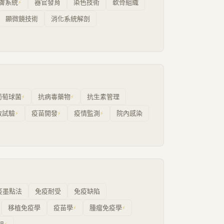
膚系統
器官發育
染色技術
軟骨組織
⚡
顯微鏡技術
消化系統解剖
葡萄球菌
抗病毒藥物
抗生素管理
⚡
⚡
敏試驗
疫苗開發
疫情監測
院內感染
⚡
⚡
⚡
疫墨點法
免疫耐受
免疫缺陷
移植免疫學
疫苗學
腫瘤免疫學
⚡
⚡