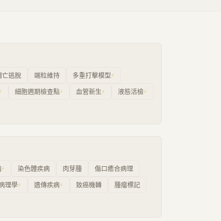
凋亡逃脫
端粒維持
多重打擊模型
⚡
細胞週期檢查點
血管新生
液態活檢
⚡
⚡
⚡
⚡
病
染色體疾病
肉芽腫
傷口癒合病理
⚡
病理學
遺傳疾病
致癌機轉
腫瘤標記
⚡
⚡