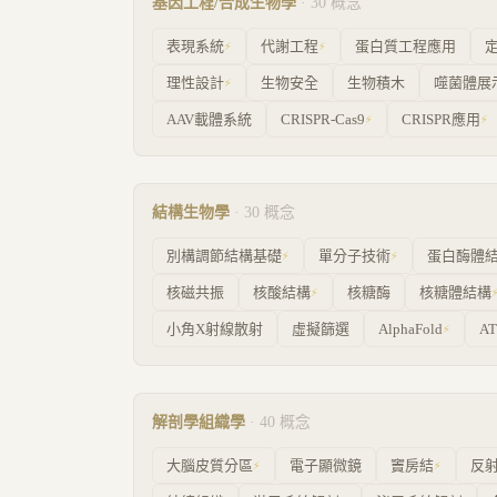
基因工程/合成生物學
·
30
概念
表現系統
代謝工程
蛋白質工程應用
⚡
⚡
理性設計
生物安全
生物積木
噬菌體展
⚡
AAV載體系統
CRISPR-Cas9
CRISPR應用
⚡
⚡
結構生物學
·
30
概念
別構調節結構基礎
單分子技術
蛋白酶體
⚡
⚡
核磁共振
核酸結構
核糖酶
核糖體結構
⚡
小角X射線散射
虛擬篩選
AlphaFold
A
⚡
解剖學組織學
·
40
概念
大腦皮質分區
電子顯微鏡
竇房結
反
⚡
⚡