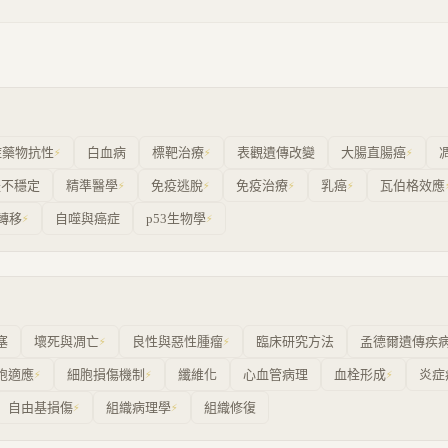
症藥物抗性
白血病
標靶治療
表觀遺傳改變
大腸直腸癌
⚡
⚡
⚡
體不穩定
精準醫學
免疫逃脫
免疫治療
乳癌
瓦伯格效應
⚡
⚡
⚡
⚡
轉移
自噬與癌症
p53生物學
⚡
⚡
塞
壞死與凋亡
良性與惡性腫瘤
臨床研究方法
孟德爾遺傳疾
⚡
⚡
胞適應
細胞損傷機制
纖維化
心血管病理
血栓形成
炎症
⚡
⚡
⚡
自由基損傷
組織病理學
組織修復
⚡
⚡