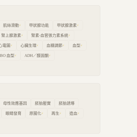
肌絲滑動
甲狀腺功能
甲狀腺激素
⚡
⚡
腎上腺激素
腎素-血管張力素系統
⚡
⚡
心電圖
心臟生理
血糖調節
血型
⚡
⚡
⚡
⚡
ABO 血型
ADH／醛固酮
⚡
⚡
母性效應基因
胚胎壓實
胚胎誘導
眼睛發育
原腸化
再生
造血
⚡
⚡
⚡