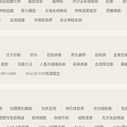
免疫組織化學
腦部血管
腦神經
內分泌系統解剖
胚層
皮
⚡
⚡
⚡
神經組織
腎元構造
生殖系統解剖
特殊感覺器官
突觸傳遞
⚡
⚡
⚡
線
血液組織
早期胚胎學
自主神經系統
⚡
⚡
⚡
分子診斷
肝炎
冠狀病毒
寄生蟲學
結核病
金黃色
⚡
⚡
⚡
⚡
瘧疾
培養方法
人畜共通傳染病
新興病毒
血清學診斷
藥
⚡
HIV/AIDS
MALDI-TOF質譜鑑定
⚡
胞
抗體類別轉換
抗原呈現
淋巴球發育
流式細胞儀
免
⚡
⚡
⚡
⚡
適應性免疫概論
樹突細胞
吞噬作用
細胞激素
先天免疫概論
⚡
⚡