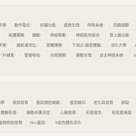
平衡
動作電位
肝臟功能
感覺生理
呼吸系統
回饋調節
⚡
⚡
⚡
氣體運輸
蠕動
神經衝動
神經肌肉接合
腎上腺功能
⚡
⚡
⚡
⚡
平衡
通氣灌流比
突觸傳導
下視丘-腦垂體軸
消化力學
⚡
⚡
⚡
⚡
／升糖素
營養吸收
月經週期
運動生理
自主神經系統
⚡
⚡
⚡
⚡
物學
根部發育
基因調控網路
基因銘印
老化與發育
卵裂
⚡
⚡
體軸形成
細胞命運決定
心臟發育
形態發生
形態素梯度
⚡
⚡
⚡
⚡
⚡
植物胚胎發育
Hox基因
X染色體去活化
⚡