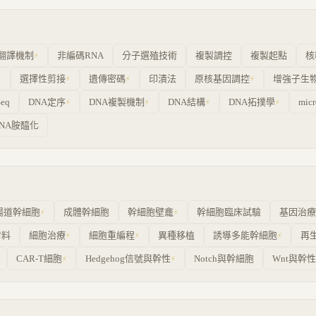
翻譯機制
非編碼RNA
分子選殖技術
複製調控
複製起點
核
⚡
選擇性剪接
遺傳密碼
印漬法
原核基因調控
增強子生
⚡
⚡
⚡
⚡
Seq
DNA定序
DNA複製機制
DNA結構
DNA拓撲學
mic
⚡
⚡
⚡
⚡
RNA胺醯化
腸道幹細胞
成體幹細胞
幹細胞壁龕
幹細胞臨床試驗
基因治療
⚡
⚡
材料
細胞治療
細胞重編程
異種移植
誘導多能幹細胞
再
⚡
⚡
⚡
CAR-T細胞
Hedgehog信號與幹性
Notch與幹細胞
Wnt與幹性
⚡
⚡