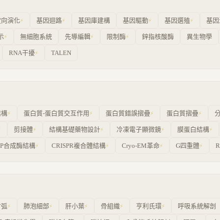
定向演化
基因迴路
基因庫建構
基因驅動
基因選殖
基因
⚡
⚡
⚡
⚡
示
無細胞系統
先導編輯
限制酶
鋅指核酸酶
異生物學
⚡
⚡
⚡
RNA干擾
TALEN
⚡
結構
蛋白質-蛋白質交互作用
蛋白質錯誤摺疊
蛋白質摺疊
⚡
⚡
⚡
⚡
剪接體
結構基礎藥物設計
冷凍電子顯微鏡
膜蛋白結構
⚡
⚡
⚡
⚡
⚡
TP合成酶結構
CRISPR複合體結構
Cryo-EM革命
G四重體
⚡
⚡
⚡
⚡
射弧
肺泡細部
肝小葉
骨組織
亨利氏環
呼吸系統解剖
⚡
⚡
⚡
⚡
⚡