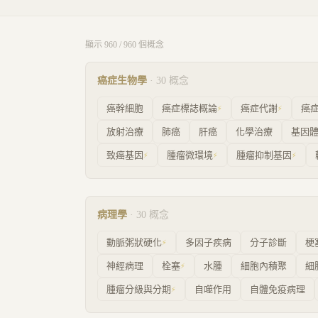
顯示
960
/
960
個概念
癌症生物學
·
30
概念
癌幹細胞
癌症標誌概論
癌症代謝
癌
⚡
⚡
放射治療
肺癌
肝癌
化學治療
基因
致癌基因
腫瘤微環境
腫瘤抑制基因
⚡
⚡
⚡
病理學
·
30
概念
動脈粥狀硬化
多因子疾病
分子診斷
梗
⚡
神經病理
栓塞
水腫
細胞內積聚
細
⚡
腫瘤分級與分期
自噬作用
自體免疫病理
⚡