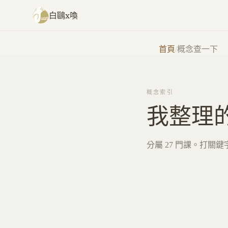
跳至主要內容
白鷗x喚
首頁
/
概念查一下
概念索引
我整理
分屬
27
門課。打關鍵字