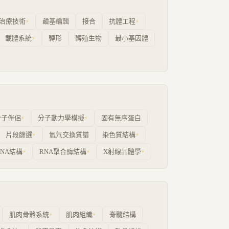
治療技術
鹼基編輯
接合
抗體工程
⚡
⚡
載體系統
轉形
轉殖生物
最小基因體
⚡
分子伴侶
分子動力學模擬
固有無序蛋白
⚡
⚡
片段篩選
氫氘交換質譜
染色質結構
⚡
⚡
RNA結構
RNA聚合酶結構
X射線晶體學
⚡
⚡
⚡
肌肉骨骼系統
肌肉組織
脊髓結構
⚡
⚡