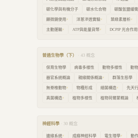
碳化學與有機分子
碳水化合物
碳酸氫鹽緩
顯微鏡使用
洋蔥滲透實驗
葉綠素層析
⚡
⚡
⚡
主動運輸
ATP與能量貨幣
DCPIP 光合作
⚡
⚡
普通生物學（下）
·
43
概念
保育生物學
病毒多樣性
動物多樣性
動
器官系統概論
親緣關係概論
群落生態學
⚡
無脊椎動物
物種形成
細菌構造
先天
⚡
⚡
真菌構造
植物多樣性
植物荷爾蒙概論
⚡
神經科學
·
30
概念
邊緣系統
成癮神經科學
電生理學
動
⚡
⚡