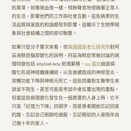
的異常，就像吸血鬼一樣，悄無聲息地侵蝕著正常人
的生活，影響他們的工作與社會互動。這些病患的生
活品質與家庭的和諧都受到影響，這顯示了生物學現
象與社會結構之間的密切聯繫。
如果只從分子層次來看，依
美國國家老化研究所
對阿
茲海默症腦部變化的說明，阿茲海默症常被討論的病
理特徵包括 amyloid-beta 斑塊累積、
tau 蛋白
過度磷
酸化形成神經纖維纏結，以及後續造成的神經發炎、
突觸功能下降與神經元死亡。這些詞彙對生醫學生來
說並不陌生，甚至可能是考試中會反覆出現的重點。
但當這些病理變化發生在一個真實的人身上時，它不
只是「記憶力下降」四個字，而是患者開始忘記回家
的路、忘記自己剛剛吃過飯、忘記眼前的人是陪伴自
己幾十年的家人。