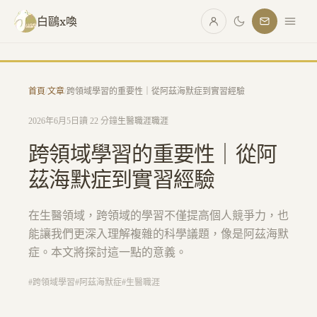
跳至主要內容
白鷗x喚
首頁
/
文章
/
跨領域學習的重要性｜從阿茲海默症到實習經驗
2026年6月5日
讀 22 分鐘
生醫職涯
職涯
跨領域學習的重要性｜從阿
茲海默症到實習經驗
在生醫領域，跨領域的學習不僅提高個人競爭力，也
能讓我們更深入理解複雜的科學議題，像是阿茲海默
症。本文將探討這一點的意義。
#
跨領域學習
#
阿茲海默症
#
生醫職涯