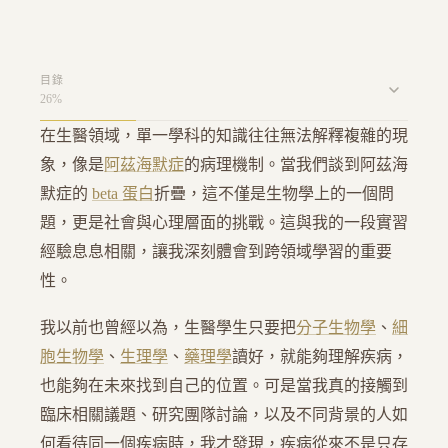
目錄
26
%
在生醫領域，單一學科的知識往往無法解釋複雜的現
象，像是
阿茲海默症
的病理機制。當我們談到阿茲海
默症的
beta 蛋白
折疊，這不僅是生物學上的一個問
題，更是社會與心理層面的挑戰。這與我的一段實習
經驗息息相關，讓我深刻體會到跨領域學習的重要
性。
我以前也曾經以為，生醫學生只要把
分子生物學
、
細
胞生物學
、
生理學
、
藥理學
讀好，就能夠理解疾病，
也能夠在未來找到自己的位置。可是當我真的接觸到
臨床相關議題、研究團隊討論，以及不同背景的人如
何看待同一個疾病時，我才發現，疾病從來不是只存