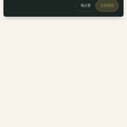
僅必要
全部接受
白鷗
x
喚
DailyBioJuan — Juan's field notes
我是 Juan。這裡是我寫的生醫職涯筆記、整理的生科概念，跟
一些自己當時很想要但找不到的工具。
Instagram
LinkedIn
Email