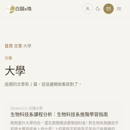
跳至主要內容
白鷗x喚
首頁
/
文章
/
大學
分類
大學
這類的文章有
2
篇，從這邊開始看就對了。
2024/6/12
11
分鐘
大學
生物科技系課程分析：生物科技系進階學習指南
剛剛要升大學的你，還在猶豫應該選哪個科系? 對生物有興趣但不
知道大學到底會上些什麼? 上的東西不知道是不是自己有興趣的