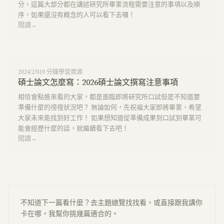
分，這篇大部分都在講述研究所畢業流程需要注意的事項以及順
序，如果還沒有概念的人可以看下去囉！
閱讀
→
2024/2/9
19
分鐘
學習資源
碩士論文怎麼寫：2026碩士論文撰寫注意事項
相信會點進來看的大家，都是面臨即將研究所口試但是不知道要
準備什麼的徬徨狀況吧？ 無論如何，先祝福大家即將畢業，希望
大家未來能找到好工作！ 如果想知道從準備成果到口試到畢業可
能會經歷什麼的話，就繼續看下去吧！
閱讀
→
不知道下一篇看什麼？去主題總覽找找看，或直接跟我講你
卡在哪，我幫你挑幾篇適合的。