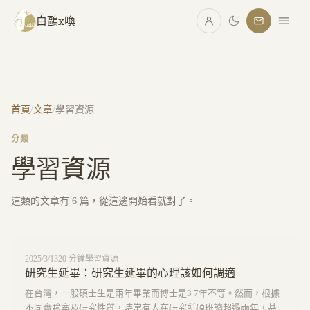
跳至主要內容
白鷗x喚
首頁
/
文章
/
學習資源
分類
學習資源
這類的文章有
6
篇，從這邊開始看就對了。
2025/3/13
20
分鐘
學習資源
研究生延畢：研究生延畢的心理該如何調適
在台灣，一般碩士生是兩年畢業而博士是3 7年不等。然而，根據
不同實驗室及研究性質，時常有人在研究所碩班讀超過兩年，甚