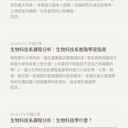
至到最大年限。 本篇會以過來人經驗，討論研究生被迫延畢時，
心情該如何調適，以及當時的心態轉換。
閱讀
→
2024/6/12
11
分鐘
大學
生物科技系課程分析：生物科技系進階學習指南
剛剛要升大學的你，還在猶豫應該選哪個科系? 對生物有興趣但不
知道大學到底會上些什麼? 上的東西不知道是不是自己有興趣的
嗎? 上一篇以生物科技系課程基礎學科進行介紹生物、化學、物
理、程式等一些相關的基礎課程內容及應用。 本篇則會以基礎學
科的先備知識介紹進階學科有哪些，結合哪些基礎學…
閱讀
→
2024/5/27
8
分鐘
大學
生物科技系課程分析：生物科技學什麼？