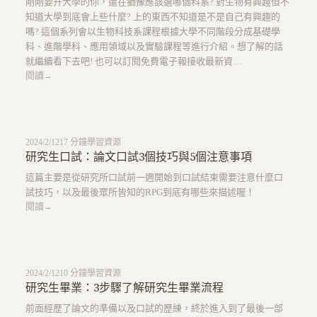
剛剛要升大學的你，還在猶豫應該選哪個科系? 對生物有興趣但不
知道大學到底會上些什麼? 上的東西不知道是不是自己有興趣的
嗎? 這個系列會以生物科技系課程根據大學不同階段分成基礎學
科、進階學科、應用領域以及實驗課程等進行介紹。想了解的話
就繼續看下去吧! 也可以訂閱免費電子報接收最新資…
閱讀
→
2024/2/12
17
分鐘
學習資源
研究生口試：論文口試3個技巧與5個注意事項
這篇主要是從研究所口試前一週開始到口試結束需要注意什麼口
試技巧，以及最後眾所皆知的RPG到底有哪些來描述喔！
閱讀
→
2024/2/12
10
分鐘
學習資源
研究生畢業：3步驟了解研究生畢業流程
前面經歷了論文的準備以及口試的歷練，終於進入到了最後一部