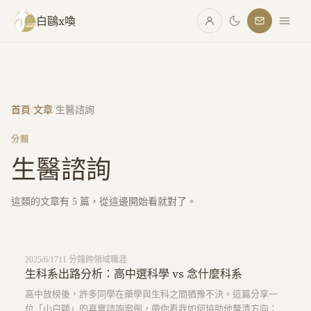
跳至主要內容
白鷗x喚
首頁
/
文章
/
生醫諮詢
分類
生醫諮詢
這類的文章有
5
篇，從這邊開始看就對了。
2025/6/17
11
分鐘
跨領域職涯
生科系出路分析：高中選科學 vs 念什麼科系
高中放榜後，許多同學在藥學與生科之間猶豫不決。這篇分享一
位「小白鷗」的真實諮詢案例，帶你看我如何協助他釐清方向：