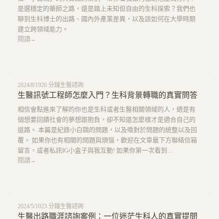
是選穩定的藥師之路，還是踏上未知但自由的生科探索？我們也
聊到生科博士的出路、國內外產業差異，以及該如何在大學時期
建立跨領域能力。
閱讀
→
2024/8/19
20
分鐘
生醫諮詢
生醫訊號工程師怎麼入門？生科背景轉職的真實問答
相信會點進來了解的你也是生科或者生醫相關領域的人，總是有
個想要回饋社會的夢想跟抱負，卻不知道怎麼樣才是適合自己的
道路。 本篇是紀錄小白鷗的問題，以及喚對於問題的統整以及回
覆。 如果你也有相關的問題與煩惱，歡迎在文章最下方聯絡信箱
留言，或者私訊IG小盒子與我互動! 如果你第一次看到…
閱讀
→
2024/5/10
23
分鐘
生醫諮詢
生醫出路職涯諮詢案例：一位迷茫生科人的真實提問