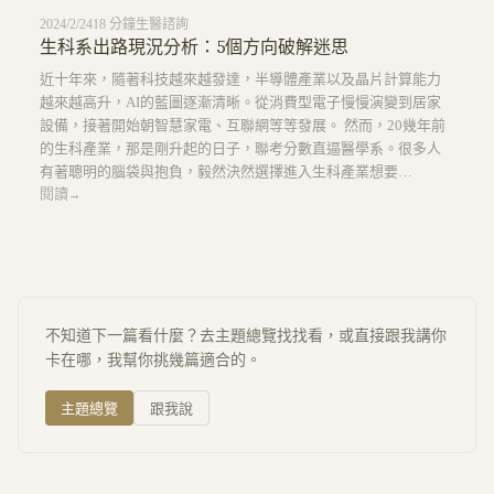
2024/2/24
18
分鐘
生醫諮詢
生科系出路現況分析：5個方向破解迷思
近十年來，隨著科技越來越發達，半導體產業以及晶片計算能力
越來越高升，AI的藍圖逐漸清晰。從消費型電子慢慢演變到居家
設備，接著開始朝智慧家電、互聯網等等發展。 然而，20幾年前
的生科產業，那是剛升起的日子，聯考分數直逼醫學系。很多人
有著聰明的腦袋與抱負，毅然決然選擇進入生科產業想要…
閱讀
→
不知道下一篇看什麼？去主題總覽找找看，或直接跟我講你
卡在哪，我幫你挑幾篇適合的。
主題總覽
跟我說