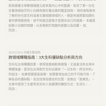
因為隨著文章數慢慢建立起來我內心中的藍圖，收到了第一位在
生醫領域迷茫的小白鷗有關生醫出路的職涯諮詢。 相信會點進來
了解的你也是生科或者生醫相關領域的人，總是有個想要回饋社
會的夢想跟抱負，卻不知道怎麼樣才是適合自己的道路。 本篇是
紀錄小白鷗的問題，以及喚對於問題的統整以及回覆。 如…
閱讀
→
2024/2/28
14
分鐘
生醫諮詢
跨領域轉職指南：3大生科優缺點分析與方向
生科在台灣種種因素，使得發展相較美國慢，又或者沒有台灣半
導體強盛。甚至在台灣對於生科出路有「一日生科，終生科科」
的說法。 如果想要提高身價，就需要增加自己的不可取代性，了
解各自的優缺點，並且找尋自適合的位置，並做出「差異性」。
文章中提到了主要常見生科人為選擇的轉型方式：生活化、…
閱讀
→