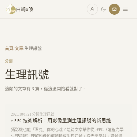
跳至主要內容
白鷗x喚
首頁
/
文章
/
生理訊號
分類
生理訊號
這類的文章有
3
篇，從這邊開始看就對了。
2025/10/17
21
分鐘
生理訊號
rPPG技術解析：用影像量測生理訊號的新思維
攝影機也能「看見」你的心跳？這篇文章帶你從 rPPG（遠程光學
生理訊號）理解影像如何轉換成生理訊號。從光學反射、訊號濾