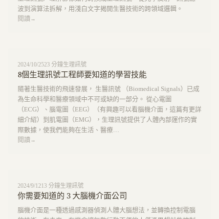
波到演算法拆解，用淺白文字揭開生醫技術的跨領域邏輯。
閱讀
→
2024/10/25
23
分鐘
生理訊號
8個生理訊號工程師要知道的學習技能
隨著生醫技術的飛速發展， 生醫訊號 （Biomedical Signals）已成
為生命科學和醫療領域中不可或缺的一部分。 從心電圖
（ECG）、腦電圖（EEG）（有興趣可以看腦機介面，這篇有更詳
細介紹）到肌電圖（EMG），生理訊號提供了人體內部運作的實
際數據，使我們能夠在生活、醫療…
閱讀
→
2024/9/12
13
分鐘
生理訊號
你需要知道的 3 大腦機介面公司
腦機介面是一種透過感測器偵測人體大腦想法，並轉換控制電腦