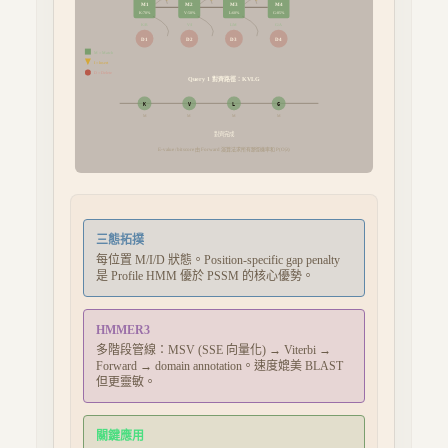
M
1
M
2
M
3
M
4
K
:
70
%
V
:
50
%
L
:
60
%
G
:
85
%
K
/
R
V
/
I
L
/
M
G
/
A
D
1
D
2
D
3
D
4
M = Match
I = Insert
D = Delete
對齊路徑：
Query 1
KVLG
K
V
L
G
M
M
M
M
位置 1: 對齊到 Match 欄位
E-value / bit score 由 Forward 演算法求所有路徑機率和 P(O|λ)
三態拓撲
每位置 M/I/D 狀態。Position-specific gap penalty
是 Profile HMM 優於 PSSM 的核心優勢。
HMMER3
多階段管線：MSV (SSE 向量化) → Viterbi →
Forward → domain annotation。速度媲美 BLAST
但更靈敏。
關鍵應用