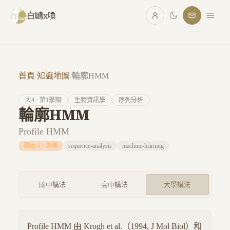
跳至主要內容
白鷗x喚
首頁
/
知識地圖
/
輪廓HMM
大
4
· 第
1
學期
生物資訊學
序列分析
輪廓HMM
Profile HMM
難度
4
·
專業
sequence-analysis
machine-learning
國中講法
高中講法
大學講法
Profile HMM 由 Krogh et al.（1994, J Mol Biol）和