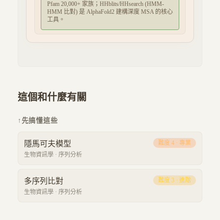
Pfam 20,000+ 家族；HHblits/HHsearch (HMM-
HMM 比對) 是 AlphaFold2 建構深度 MSA 的核心
工具。
這個和什麼有關
↑
先搞懂這些
隱馬可夫模型
難度
4
·
專業
生物資訊學
·
序列分析
多序列比對
難度
3
·
進階
生物資訊學
·
序列分析