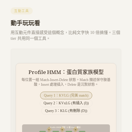
互動工具
動手玩玩看
用互動元件直接感受這個概念，比純文字快 10 倍搞懂。三個
tier 共用同一個工具。
Profile HMM：蛋白質家族模型
每位置一組 Match-Insert-Delete 狀態。Match 描述保守胺基
酸，Insert 處理插入，Delete 是沉默狀態。
Query 1
：
KVLG
(
完美 match
)
Query 2
：
KVxLG
(
有插入 (I)
)
Query 3
：
KLG
(
有刪除 (D)
)
Profile HMM 模型（4 個 Match 欄位）
I
1
I
2
I
3