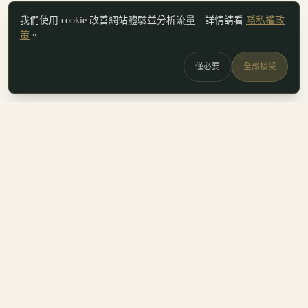
我們使用 cookie 改善網站體驗並分析流量。詳情請看
隱私權政
策
。
僅必要
全部接受
白鷗
x
喚
DailyBioJuan — Juan's field notes
我是 Juan。這裡是我寫的生醫職涯筆記、整理的生科概念，跟
一些自己當時很想要但找不到的工具。