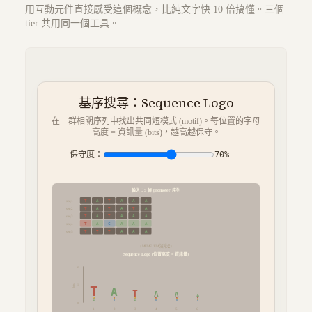
用互動元件直接感受這個概念，比純文字快 10 倍搞懂。三個
tier 共用同一個工具。
基序搜尋：Sequence Logo
在一群相關序列中找出共同短模式 (motif)。每位置的字母
高度 = 資訊量 (bits)，越高越保守。
保守度：
70
%
輸入：5 條 promoter 序列
T
A
T
A
A
A
seq
1
T
A
T
A
T
A
seq
2
T
A
T
A
A
A
seq
3
T
A
C
A
A
A
seq
4
T
T
T
A
A
A
seq
5
↓ MEME / EM 演算法 ↓
Sequence Logo (位置高度 = 資訊量)
2
1
bits
T
A
T
A
A
A
T
G
G
T
T
T
G
C
C
G
G
G
C
A
A
C
C
C
0
1
2
3
4
5
6