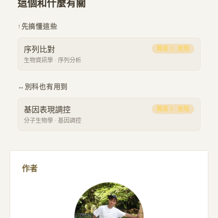
這個和什麼有關
↑
先搞懂這些
序列比對
難度
3
·
進階
生物資訊學
·
序列分析
↔
別科也有用到
基因表現調控
難度
3
·
進階
分子生物學
·
基因調控
作者