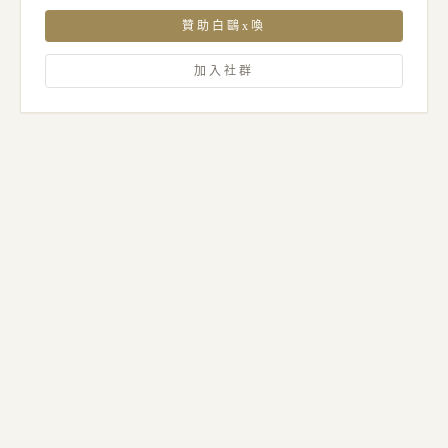
贊助白鷗x喚
加入社群