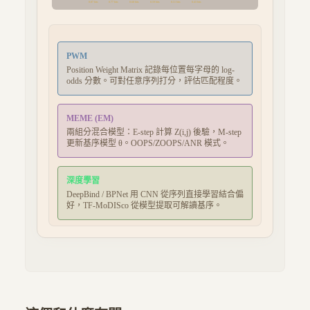
0.87
bits
0.77
bits
0.68
bits
0.59
bits
0.51
bits
0.43
bits
PWM
Position Weight Matrix 記錄每位置每字母的 log-
odds 分數。可對任意序列打分，評估匹配程度。
MEME (EM)
兩組分混合模型：E-step 計算 Z(i,j) 後驗，M-step
更新基序模型 θ。OOPS/ZOOPS/ANR 模式。
深度學習
DeepBind / BPNet 用 CNN 從序列直接學習結合偏
好，TF-MoDISco 從模型提取可解讀基序。