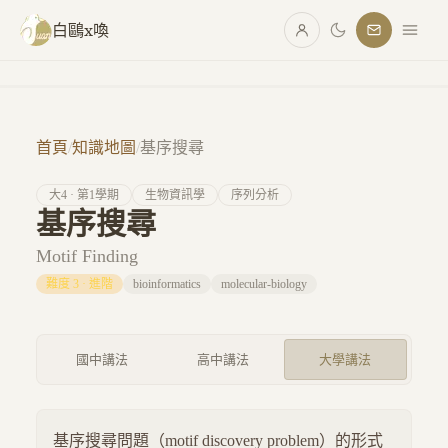
跳至主要內容
白鷗x喚
首頁
/
知識地圖
/
基序搜尋
大
4
· 第
1
學期
生物資訊學
序列分析
基序搜尋
Motif Finding
難度
3
·
進階
bioinformatics
molecular-biology
國中講法
高中講法
大學講法
基序搜尋問題（motif discovery problem）的形式