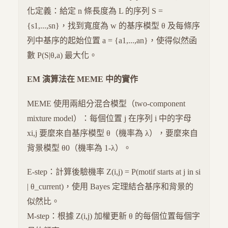
化定義：給定 n 條長度為 L 的序列 S =
{s1,...,sn}，找到寬度為 w 的基序模型 θ 及每條序
列中基序的起始位置 a = {a1,...,an}，使得似然函
數 P(S|θ,a) 最大化。
EM 演算法在 MEME 中的實作
MEME 使用兩組分混合模型（two-component
mixture model）：每個位置 j 在序列 i 中的字母
xi,j 要麼來自基序模型 θ（機率為 λ），要麼來自
背景模型 θ0（機率為 1-λ）。
E-step：計算後驗機率 Z(i,j) = P(motif starts at j in si
| θ_current)，使用 Bayes 定理結合基序和背景的
似然比。
M-step：根據 Z(i,j) 加權更新 θ 的每個位置每個字