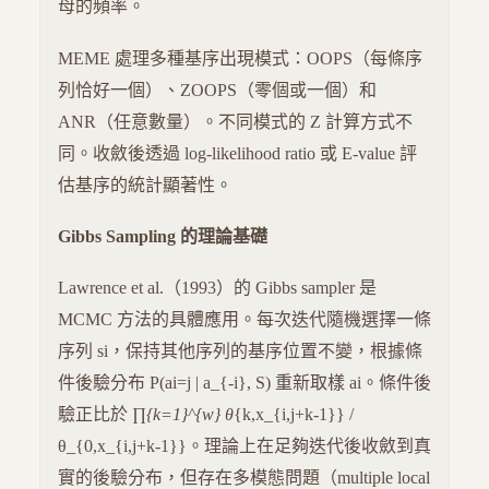
母的頻率。
MEME 處理多種基序出現模式：OOPS（每條序
列恰好一個）、ZOOPS（零個或一個）和
ANR（任意數量）。不同模式的 Z 計算方式不
同。收斂後透過 log-likelihood ratio 或 E-value 評
估基序的統計顯著性。
Gibbs Sampling 的理論基礎
Lawrence et al.（1993）的 Gibbs sampler 是
MCMC 方法的具體應用。每次迭代隨機選擇一條
序列 si，保持其他序列的基序位置不變，根據條
件後驗分布 P(ai=j | a_{-i}, S) 重新取樣 ai。條件後
驗正比於 ∏
{k=1}^{w} θ
{k,x_{i,j+k-1}} /
θ_{0,x_{i,j+k-1}}。理論上在足夠迭代後收斂到真
實的後驗分布，但存在多模態問題（multiple local