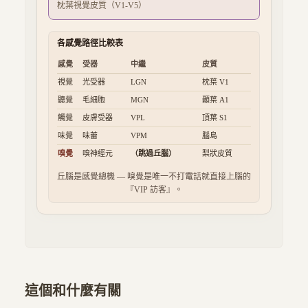
枕葉視覺皮質（V1-V5）
各感覺路徑比較表
感覺
受器
中繼
皮質
視覺
光受器
LGN
枕葉 V1
聽覺
毛細胞
MGN
顳葉 A1
觸覺
皮膚受器
VPL
頂葉 S1
味覺
味蕾
VPM
腦島
嗅覺
嗅神經元
（跳過丘腦）
梨狀皮質
丘腦是感覺總機 — 嗅覺是唯一不打電話就直接上腦的
『VIP 訪客』。
這個和什麼有關