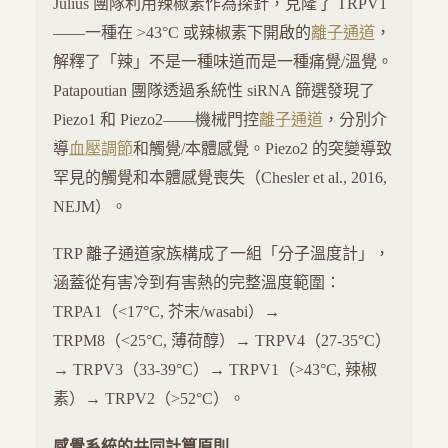
Julius 團隊利用辣椒素作為探針，克隆了 TRPV1
——一種在 >43°C 或辣椒素下開啟的
離子通道
，
解釋了「辣」不是一種味道而是一種痛覺/溫覺。
Patapoutian 團隊透過系統性 siRNA 篩選發現了
Piezo1 和 Piezo2——機械門控
離子通道
，分別介
導
血壓調節
和觸覺/本體感覺。Piezo2 的突變導致
罕見的觸覺和本體感覺喪失（Chesler et al., 2016,
NEJM）。
TRP 離子通道家族構成了一組「分子溫度計」，
涵蓋從有害冷到有害熱的完整溫度範圍：
TRPA1（<17°C, 芥末/wasabi）→
TRPM8（<25°C, 薄荷醇）→ TRPV4（27-35°C）
→ TRPV3（33-39°C）→ TRPV1（>43°C, 辣椒
素）→ TRPV2（>52°C）。
感覺系統的共同計算原則