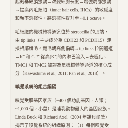
起的基底膜振動→改變細胞長度→增強局部振動
→提高內毛細胞（inner hair cells, IHCs）的敏感度
和頻率選擇性，將選擇性提升至 ~0.1 octave。
毛細胞的機械轉導通道位於 stereocilia 的頂端，
由 tip links（主要成分為 CDH23 和 PCDH15）連
接相鄰纖毛。纖毛朝高側偏轉→tip links 拉開通道
→K⁺ 和 Ca²⁺ 從高[K⁺]的內淋巴流入→去極化。
TMC1 和 TMC2 被認為是機械轉導通道的核心成
分（Kawashima et al., 2011; Pan et al., 2018）。
嗅覺系統的組合編碼
嗅覺受體基因家族（~400 個功能基因，人類；
~1,000 個，小鼠）是哺乳動物最大的基因家族。
Linda Buck 和 Richard Axel（2004 年諾貝爾獎）
揭示了嗅覺系統的組織原則：（1）每個嗅覺受