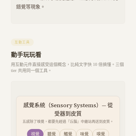
錯覺等現象。
互動工具
動手玩玩看
用互動元件直接感受這個概念，比純文字快 10 倍搞懂。三個
tier 共用同一個工具。
感覺系統（Sensory Systems）— 從
受器到皮質
五感除了嗅覺，都要先經過『丘腦』中繼站再送到皮質。
視覺
聽覺
觸覺
味覺
嗅覺