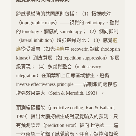
跨感覺模態的共同原則包括：（1）拓撲映射
（topographic maps）——視覺的 retinotopy、聽覺
的 tonotopy、體感的 somatotopy；（2）側向抑制
（lateral inhibition）增強邊緣對比；（3）感覺
適
應
從受體層（如光
適應
中 recoverin 調節 rhodopsin
kinase）到皮質層（如 repetition suppression）多層
級實現；（4）多感覺整合（multisensory
integration）在頂葉和上丘等區域發生，遵循
inverse effectiveness principle——弱刺激的跨模態
增強效果最大（Stein & Meredith, 1993）。
預測編碼框架（predictive coding, Rao & Ballard,
1999）提出大腦持續生成對感覺輸入的預測，只
有預測誤差（prediction error）被向上傳遞——這
一框架統一解釋了感覺適應、注意力調控和知覺