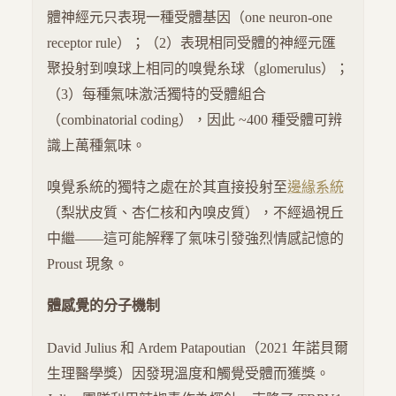
體神經元只表現一種受體基因（one neuron-one
receptor rule）；（2）表現相同受體的神經元匯
聚投射到嗅球上相同的嗅覺糸球（glomerulus）；
（3）每種氣味激活獨特的受體組合
（combinatorial coding），因此 ~400 種受體可辨
識上萬種氣味。
嗅覺系統的獨特之處在於其直接投射至
邊緣系統
（梨狀皮質、杏仁核和內嗅皮質），不經過視丘
中繼——這可能解釋了氣味引發強烈情感記憶的
Proust 現象。
體感覺的分子機制
David Julius 和 Ardem Patapoutian（2021 年諾貝爾
生理醫學獎）因發現溫度和觸覺受體而獲獎。