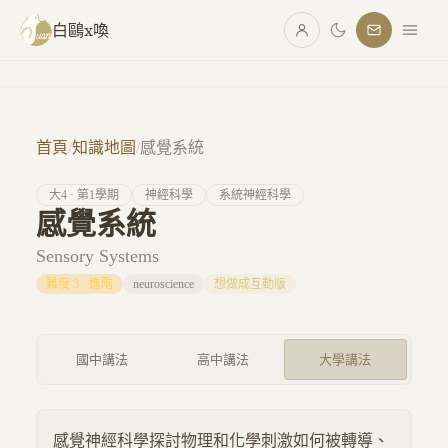
跳至主要內容
白鷗x喚
首頁
/
知識地圖
/
感覺系統
大
4
· 第
1
學期
神經科學
系統神經科學
感覺系統
Sensory Systems
難度
3
·
進階
neuroscience
想做成互動版
國中講法
高中講法
大學講法
感覺神經科學探討物理和化學刺激如何被轉導、