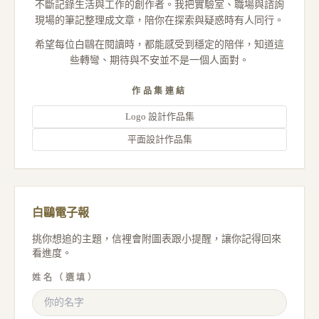
不斷記錄生活與工作的創作者。我把實驗室、職場與諮詢
現場的筆記整理成文章，陪你在探索與疑惑時有人同行。
希望每位白鷗在閱讀時，都能感受到穩定的陪伴，知道這
些轉彎、期待與不安並不是一個人面對。
作品集連結
Logo 設計作品集
平面設計作品集
白鷗電子報
挑你想追的主題，信裡會附圖表跟小提醒，讓你記得回來
看進度。
姓名（選填）