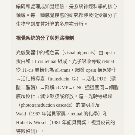
編碼和處理成知覺經驗，是系統神經科學的核心
領域。每一種感覺模態的研究都涉及從受體分子
生物學到皮質計算的多層次分析。
視覺系統的分子與迴路機制
光感受器中的視色素（visual pigments）由 opsin
蛋白和 11-cis-retinal 組成。光子吸收導致 retinal
從 11-cis 異構化為 all-trans，觸發 opsin 構象變化
→活化轉導素（transducin, Gₜ）→活化 PDE（磷
酸二酯酶）→降解 cGMP→CNG 通道關閉→細胞
膜超極化→減少麩胺酸釋放。這一光轉導級聯
（phototransduction cascade）的闡明涉及
Wald（1967 年諾貝爾獎，retinal 的化學）和
Hubel & Wiesel（1981 年諾貝爾獎，視覺皮質的
特徵偵測）。