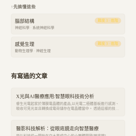
↑
先搞懂這些
腦部結構
難度
3
·
進階
神經科學
·
系統神經科學
感覺生理
難度
3
·
進階
動物生理學
·
神經生理
有寫過的文章
X光與AI醫療應用:智慧眼科技術分析
睿生光電起家於薄膜電晶體的產品,以光電二極體基板進行感測、
吸收可見光並且轉換成電荷儲存在電晶體當中。 透過這樣的技術
可以將物體的輪廓、以光線打入並結合閃爍體 (Scintillator)將X光
轉換成可見光的形式記錄成X光片。因此,睿生光電的重要產品是
X光的相關技術。 近年來結合AI及智慧醫療平台的趨勢,睿生光電
以不同單位合作開發的方式將X光感測應用到牙科、骨科,以及獸
醫影科技解析：從眼底鏡走向智慧醫療
醫等不同場域。
晉弘科技從一開始在交大育成中心的小團體開發[眼底鏡]