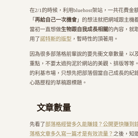
在2/1的時候，利用bluehost架站，一共花費
「
再給自己一次機會
」的想法就把網域跟主機
當初一直想做
生物跟自我成長相關
的內容，就取了d
用了
諾特斯的版型
，暫時性的頂著用。
因為很多部落格前輩說的要先衝文章數量，以
重點，不要太過拘泥於網站的美觀、排版等等
的利基市場，只想先把部落個當自己成長的紀
心路歷程的草稿跟標題。
文章數量
先看了
部落格經營多久能賺錢？公開更快賺到錢
落格文章多久寫一篇才是有效流量？
之後，知