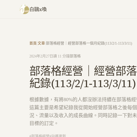
跳至主要內容
白鷗x喚
首頁
/
文章
/
部落格經營｜經營部落格一個月紀錄(113/2/1-113/3/11)
2024年2月27日
讀 11 分鐘
部落格
部落格經營｜經營部落
紀錄(113/2/1-113/3/11)
根據數據，有將80%的人都沒辦法持續在部落格
這篇主要是希望紀錄我從開始經營部落格之後每個
況、流量以及收入的成長曲線。同時記錄一下對未
目標的訂定。
#
部落格經營
#
站務更新