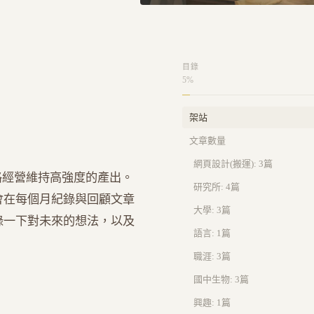
目錄
5
%
架站
文章數量
網頁設計(搬運): 3篇
格經營維持高強度的產出。
研究所: 4篇
會在每個月紀錄與回顧文章
大學: 3篇
錄一下對未來的想法，以及
語言: 1篇
職涯: 3篇
國中生物: 3篇
興趣: 1篇