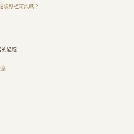
理-腦袋移植可能嗎？
習的過程
分享