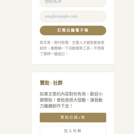
訂閱白鷗電子報
新文章、期刊新聞、生醫人才趨勢都會寄
給你，偶爾補一下活動跟新工具。不想看
了隨時一鍵退訂。
贊助 · 社群
如果文章的內容對你有用，歡迎小
額贊助！會給我很大鼓勵，讓我動
力繼續創作下去！
贊助白鷗x喚
加入社群