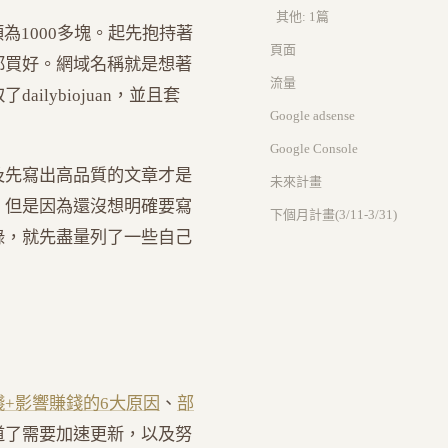
其他: 1篇
金額為1000多塊。起先抱持著
頁面
都買好。網域名稱就是想著
流量
ailybiojuan，並且套
Google adsense
Google Console
及先寫出高品質的文章才是
未來計畫
。但是因為還沒想明確要寫
下個月計畫(3/11-3/31)
錄，就先盡量列了一些自己
+影響賺錢的6大原因
、
部
道了需要加速更新，以及努