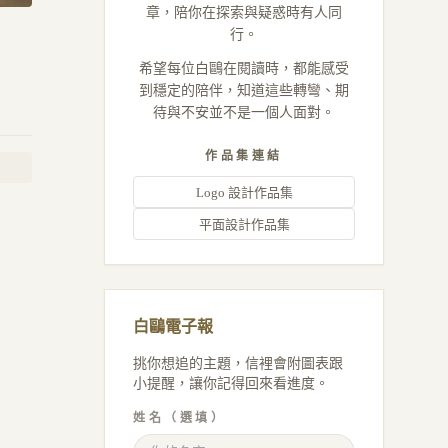
章，陪你在探索與疑惑時有人同
行。
希望每位白鷗在閱讀時，都能感受
到穩定的陪伴，知道這些轉彎、期
待與不安並不是一個人面對。
作品集連結
Logo 設計作品集
平面設計作品集
白鷗電子報
挑你想追的主題，信裡會附圖表跟
小提醒，讓你記得回來看進度。
姓名（選填）