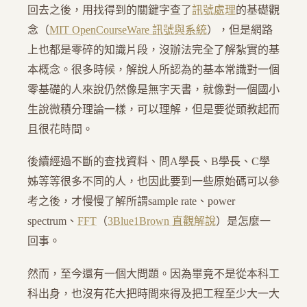
回去之後，用找得到的關鍵字查了
訊號處理
的基礎觀
念（
MIT OpenCourseWare 訊號與系統
），但是網路
上也都是零碎的知識片段，沒辦法完全了解紮實的基
本概念。很多時候，解說人所認為的基本常識對一個
零基礎的人來說仍然像是無字天書，就像對一個國小
生說微積分理論一樣，可以理解，但是要從頭教起而
且很花時間。
後續經過不斷的查找資料、問A學長、B學長、C學
姊等等很多不同的人，也因此要到一些原始碼可以參
考之後，才慢慢了解所謂sample rate、power
spectrum、
FFT
（
3Blue1Brown 直觀解說
）是怎麼一
回事。
然而，至今還有一個大問題。因為畢竟不是從本科工
科出身，也沒有花大把時間來得及把工程至少大一大