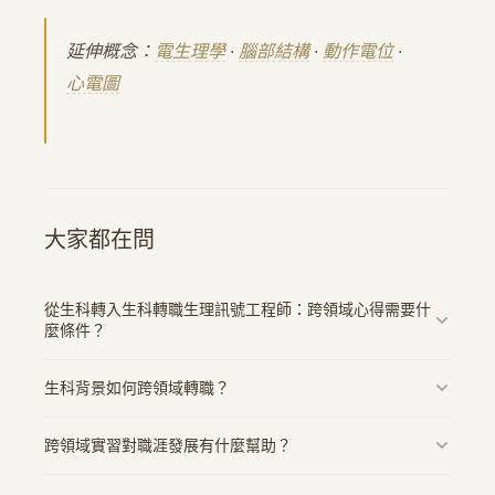
延伸概念：
電生理學
·
腦部結構
·
動作電位
·
心電圖
大家都在問
從生科轉入生科轉職生理訊號工程師：跨領域心得需要什
麼條件？
需要相關技能訓練、實務經驗累積，以及對新領域的深度了
生科背景如何跨領域轉職？
解和熱忱。
可以透過實習、專案經驗、技能培訓等方式累積跨領域經
跨領域實習對職涯發展有什麼幫助？
驗，並善用生科背景的分析能力。
跨領域實習能幫助你探索不同職業選項，累積多元技能，並