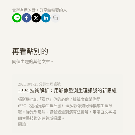
覺得有用的話，分享給需要的人
再看點別的
同個主題的其他文章。
2025/10/17
21
分鐘
生理訊號
rPPG技術解析：用影像量測生理訊號的新思維
攝影機也能「看見」你的心跳？這篇文章帶你從
rPPG（遠程光學生理訊號）理解影像如何轉換成生理訊
號。從光學反射、訊號濾波到演算法拆解，用淺白文字揭
開生醫技術的跨領域邏輯。
閱讀
→