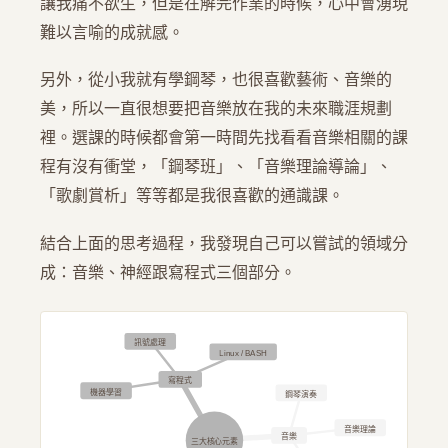
讓我痛不欲生，但是在解完作業的時候，心中會湧現
難以言喻的成就感。
另外，從小我就有學鋼琴，也很喜歡藝術、音樂的
美，所以一直很想要把音樂放在我的未來職涯規劃
裡。選課的時候都會第一時間先找看看音樂相關的課
程有沒有衝堂，「鋼琴班」、「音樂理論導論」、
「歌劇賞析」等等都是我很喜歡的通識課。
結合上面的思考過程，我發現自己可以嘗試的領域分
成：音樂、神經跟寫程式三個部分。
訊號處理
Linux / BASH
寫程式
機器學習
鋼琴演奏
音樂理論
音樂
三大核心元素