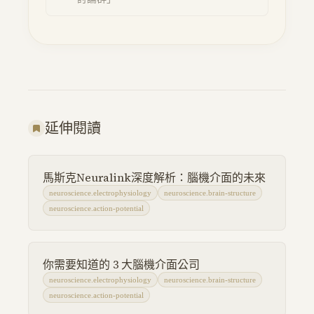
延伸閱讀
馬斯克Neuralink深度解析：腦機介面的未來
neuroscience.electrophysiology
neuroscience.brain-structure
neuroscience.action-potential
你需要知道的 3 大腦機介面公司
neuroscience.electrophysiology
neuroscience.brain-structure
neuroscience.action-potential