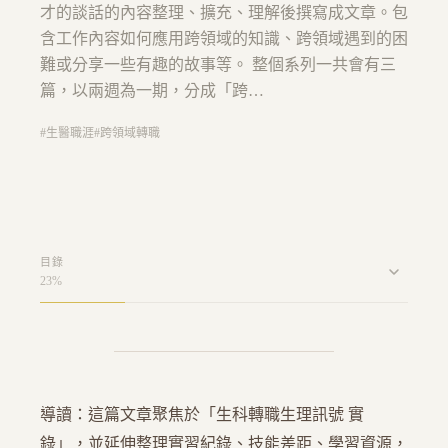
才的談話的內容整理、擴充、理解後撰寫成文章。包
含工作內容如何應用跨領域的知識、跨領域遇到的困
難或分享一些有趣的故事等。 整個系列一共會有三
篇，以兩週為一期，分成「跨…
#
生醫職涯
#
跨領域轉職
目錄
23
%
導讀：這篇文章聚焦於「生科轉職生理訊號 實
錄」，並延伸整理實習紀錄、技能差距、學習資源，