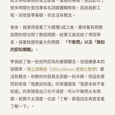
給太多指導告訴我怎麼看、重點在哪裡。我因此花了
很多時間在查找專有名詞跟邏輯框架，因為我對工
程、訊號是零基礎，完全沒有概念。
後來，我覺得我看了大概懂5成之後，秉持著有問題
就問的想法問了教授問題，結果又被丟給了博班學
長，接著就遇到最大的問題：
「不敢問」
以及
「無知
的認知模糊」
。
學長給了我一些他所認為的基礎觀念，但我連基本的
採樣率、
傅立葉轉換
（
3Blue1Brown 視覺化教學
）都
沒有概念，他教的內容我全部都一知半解。但這些東
西到底是「我應該知道」的常識還是「我原本就不會
知道」的常理我自己也不清楚，所以不敢問太多問
題。就算不太清楚，也說「了解，那我回去再查查看
了解一下」。