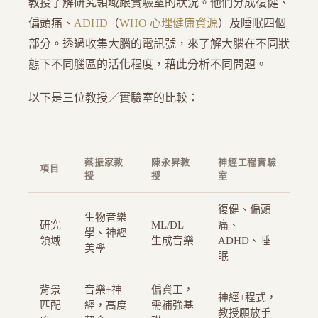
教授了解研究領域跟實驗室的狀況。他們分成復健、
偏頭痛、
ADHD
（
WHO 心理健康資源
）及睡眠四個
部分。透過收集大腦的電訊號，來了解大腦在不同狀
態下不同腦區的活化程度，藉此分析不同問題。
以下是三位教授／實驗室的比較：
蔡振家教
陳永昇教
神經工程實驗
項目
授
授
室
復健、偏頭
生物音樂
研究
ML/DL
痛、
學、神經
領域
生成音樂
ADHD、睡
美學
眠
背景
音樂+神
偏資工，
神經+程式，
匹配
經，高度
需補強基
教授願放手