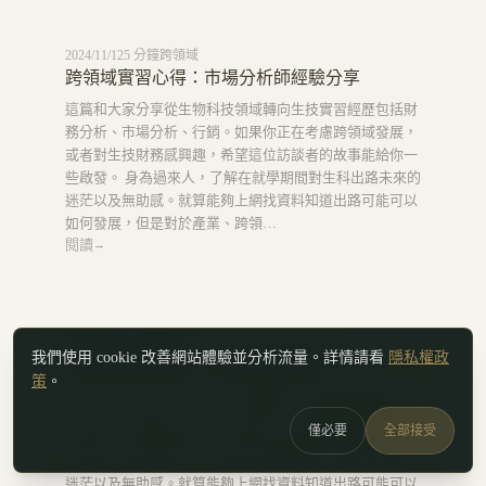
2024/11/1
25
分鐘
跨領域
跨領域實習心得：市場分析師經驗分享
這篇和大家分享從生物科技領域轉向生技實習經歷包括財
務分析、市場分析、行銷。如果你正在考慮跨領域發展，
或者對生技財務感興趣，希望這位訪談者的故事能給你一
些啟發。 身為過來人，了解在就學期間對生科出路未來的
迷茫以及無助感。就算能夠上網找資料知道出路可能可以
如何發展，但是對於產業、跨領…
閱讀
→
2024/10/3
15
分鐘
跨領域
跨領域實習進度：生科跨域經驗談
我們使用 cookie 改善網站體驗並分析流量。詳情請看
隱私權政
策
。
這篇和大家分享從生物科技領域轉向生技實習經歷包括財
務分析、市場分析、行銷。如果你正在考慮跨領域發展，
僅必要
全部接受
或者對生技財務感興趣，希望這位訪談者的故事能給你一
些啟發。 身為過來人，了解在就學期間對生科出路未來的
迷茫以及無助感。就算能夠上網找資料知道出路可能可以