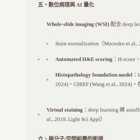
五、數位病理與 AI 量化
Whole-slide imaging (WSI)
配合 deep le
Stain normalization（Macenko e
Automated H&E scoring
：H-score、
Histopathology foundation model
：UN
2024)、CHIEF (Wang et al.,
Virtual staining
：deep learning 將 a
al., 2019, Light Sci Appl）
六、與分子/空間組學的銜接