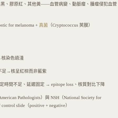
維黑、膠原紅、其他黃——血管病變、動脈瘤、腫瘤侵犯血管
ic for melanoma +
真菌
（Cryptococcus 莢膜）
→核染色過淺
tion 不足→核呈紅棕而非藍紫
間不足、延遲固定 → epitope loss、核質對比下降
merican Pathologists）與 NSH（National Society for
trol slide（positive + negative）