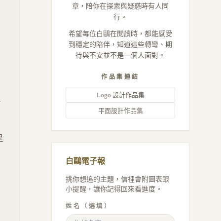
章，陪你在探索與疑惑時有人同
行。
希望每位白鷗在閱讀時，都能感受
到穩定的陪伴，知道這些轉彎、期
待與不安並不是一個人面對。
作品集連結
Logo 設計作品集
平面設計作品集
呈
白鷗電子報
挑你想追的主題，信裡會附圖表跟
小提醒，讓你記得回來看進度。
姓名（選填）