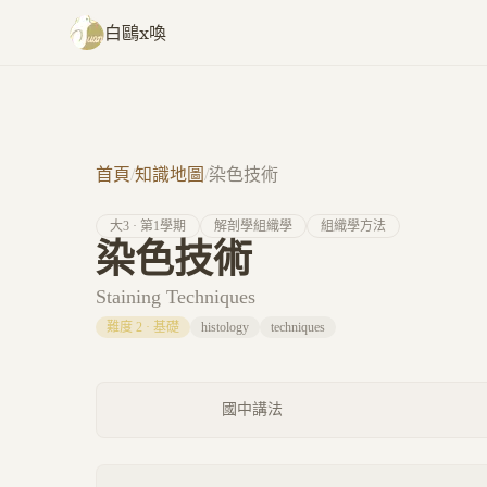
跳至主要內容
白鷗x喚
首頁
/
知識地圖
/
染色技術
大
3
· 第
1
學期
解剖學組織學
組織學方法
染色技術
Staining Techniques
難度
2
·
基礎
histology
techniques
國中講法