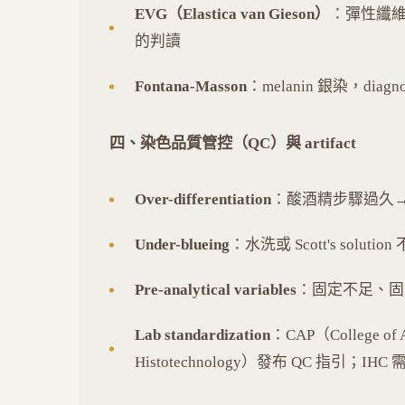
EVG（Elastica van Gieson）
：彈性纖
的判讀
Fontana-Masson
：melanin 銀染，diagnost
四、染色品質管控（QC）與 artifact
Over-differentiation
：酸酒精步驟過久
Under-blueing
：水洗或 Scott's solu
Pre-analytical variables
：固定不足、固定時
Lab standardization
：CAP（College of A
Histotechnology）發布 QC 指引；IHC 需 con