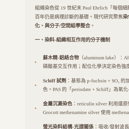
組織染色從 19 世紀末 Paul Ehrlic
百年仍是病理診斷的基礎。現代研究聚焦
染
化、與分子/空間組學整合
。
一、染料-組織相互作用的分子機制
蘇木精-鋁絡合物
（aluminum lake
磷酸基交互作用；配位化學決定染色強度（Llewellyn
Schiff 試劑
：基態為 p-fuchsin + 
色。PAS 的「periodate + Schiff」
金屬沉澱染色
：reticulin silver
Grocott methenamine silver 使用 
螢光染料結構-光譜關係
：吸收/發射波長由