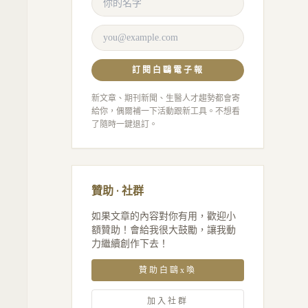
訂閱白鷗電子報
新文章、期刊新聞、生醫人才趨勢都會寄
給你，偶爾補一下活動跟新工具。不想看
了隨時一鍵退訂。
，
贊助 · 社群
如果文章的內容對你有用，歡迎小
額贊助！會給我很大鼓勵，讓我動
力繼續創作下去！
贊助白鷗x喚
加入社群