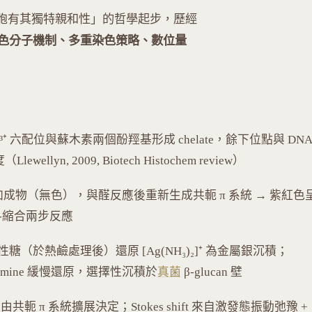
h「每個細胞有其獨特親和性」的哲學起步，歷經
色分子機制、多重染色策略、數位量
）：Al³⁺ 六配位與蘇木素兩個酚羥基形成 chelate，餘下位點與 DNA
, 2009, Biotech Histochem review）
SO₂ 的加成物（無色），與醛反應後重新生成共軛 π 系統 → 紫紅色
為氧化-縮合兩步反應
 利用還原性糖（於熱鹼處理後）還原 [Ag(NH₃)₂]⁺ 為金屬銀沉積；
methenamine 緩慢還原，選擇性沉積於
真菌
β-glucan 壁
共軛 π 系統擴展決定；Stokes shift 來自激發態振動弛豫 +