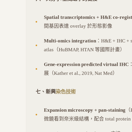
Spatial transcriptomics + H&E co-regis
間基因表達 overlay 於形態影像
Multi-omics integration
：H&E + IHC + s
atlas（HuBMAP, HTAN 等國際計畫）
Gene-expression predicted virtual IHC
展（Kather et al., 2019, Nat Med）
七、新興
染色技術
Expansion microscopy + pan-staining
（E
微鏡看到奈米級結構，配合 total protein