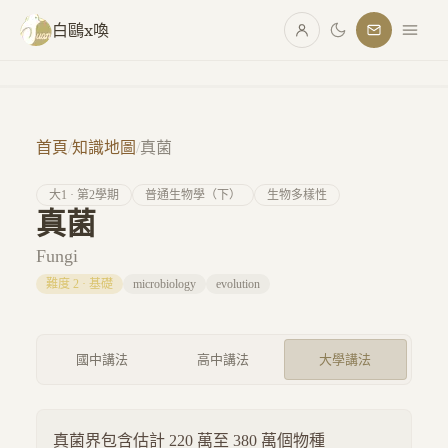
跳至主要內容
白鷗x喚
首頁
/
知識地圖
/
真菌
大
1
· 第
2
學期
普通生物學（下）
生物多樣性
真菌
Fungi
難度
2
·
基礎
microbiology
evolution
國中講法
高中講法
大學講法
真菌界包含估計 220 萬至 380 萬個物種