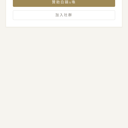
贊助白鷗x喚
加入社群