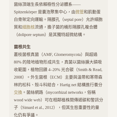
菌絲頂端生長依賴極性分泌體系——
Spitzenkörper 是囊泡聚集中心，由
微管
和肌動蛋
白骨架定向運輸。隔膜孔（septal pore）允許細胞
質和
細胞核
流通，擔子菌的桶形隔膜孔複合體
（dolipore septum）是其獨特超微結構。
菌根共生
叢枝菌根真菌（AMF, Glomeromycota）與超過
80% 的陸地植物形成共生，真菌以菌絲擴大磷吸
收範圍，植物回饋 4–20% 光合碳（Smith & Read,
2008）。外生菌根（ECM）主要與溫帶和寒帶森
林的松科、殼斗科結合，Hartig net 結構進行養分
交換
。菌絲網路（mycorrhizal networks，俗稱
wood wide web）可在相鄰植株間傳遞碳和警訊分
子（Simard et al., 2012），但其生態重要性的量
化仍有爭議。