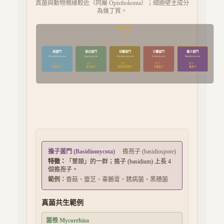
真菌與動物親緣較近（同屬 Opisthokonta）；細胞壁主成分
為幾丁質。
真菌共同祖先
壺菌門
接合菌門
球囊菌門
子囊菌門
擔子菌門
Chytridiomycota
Zygomycota
Glomeromycota
Ascomycota
Basidiomycota
孢子：
孢子：
孢子：
孢子：
孢子：
游動孢子
接合孢子
球狀厚壁孢子
子囊孢子
擔孢子
擔子菌門
(
Basidiomycota
)
擔孢子 (basidiospore)
特徵：
「蕈類」的一群；擔子 (basidium) 上長 4
個擔孢子。
範例：
香菇、靈芝、毒鵝膏、銹病菌、黑穗菌
真菌共生範例
菌根 Mycorrhiza