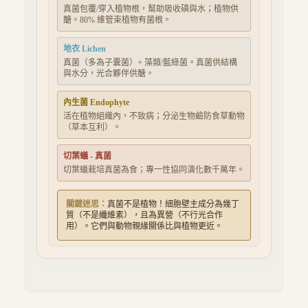
真菌包覆/穿入植物根，幫助吸收磷與水；植物供
醣。80% 維管束植物有菌根。
地衣 Lichen
真菌（多為子囊菌）+ 藻類/藍綠菌。真菌供結構
與水分，光合夥伴供醣。
內生菌 Endophyte
活在植物組織內，不致病；分泌生物鹼防食草動物
（草本互利）。
切葉蟻 - 真菌
切葉蟻栽培真菌為食；專一性協同演化數千萬年。
關鍵迷思：
真菌不是植物！細胞壁主成分為幾丁
質（不是纖維素），且為異營（不行光合作
用）。它們與動物親緣關係比與植物更近。