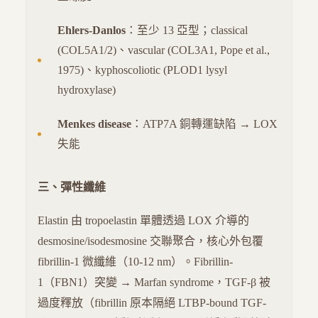
Ehlers-Danlos
：至少 13 亞型；classical
(COL5A1/2)、vascular (COL3A1, Pope et al.,
1975)、kyphoscoliotic (PLOD1 lysyl
hydroxylase)
Menkes disease
：ATP7A 銅轉運缺陷 → LOX
失能
三、彈性纖維
Elastin 由 tropoelastin 單體透過 LOX 介導的
desmosine/isodesmosine 交聯聚合，核心外包覆
fibrillin-1 微纖維（10-12 nm）。Fibrillin-
1（FBN1）突變 → Marfan syndrome，TGF-β 被
過度釋放（fibrillin 原本隔絕 LTBP-bound TGF-