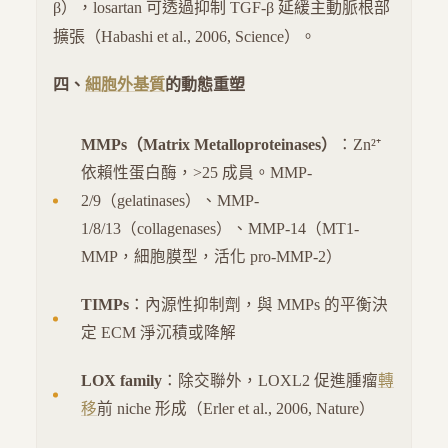
β），losartan 可透過抑制 TGF-β 延緩主動脈根部
擴張（Habashi et al., 2006, Science）。
四、
細胞外基質
的動態重塑
MMPs（Matrix Metalloproteinases）
：Zn²⁺
依賴性蛋白酶，>25 成員。MMP-
2/9（gelatinases）、MMP-
1/8/13（collagenases）、MMP-14（MT1-
MMP，細胞膜型，活化 pro-MMP-2）
TIMPs
：內源性抑制劑，與 MMPs 的平衡決
定 ECM 淨沉積或降解
LOX family
：除交聯外，LOXL2 促進腫瘤
轉
移
前 niche 形成（Erler et al., 2006, Nature）