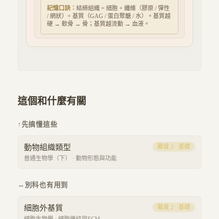
記憶口訣：
結締組織 = 細胞 + 纖維（膠原 / 彈性
/ 網狀）+ 基質（GAG / 蛋白聚醣 / 水）。基質越
硬 → 軟骨 → 骨；基質越流動 → 血液。
這個和什麼有關
↑
先搞懂這些
動物組織類型
難度
2
·
基礎
普通生物學（下）
·
動物形態與功能
↔
別科也有用到
細胞外基質
難度
2
·
基礎
細胞生物學
·
細胞連結與ECM