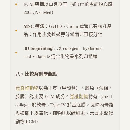
ECM 架構以重建器官（如 Ott 的脫細胞心臟,
2008, Nat Med）
MSC 療法
：GvHD、Crohn 廔管已有核准產
品；作用主要透過旁分泌而非直接分化
3D bioprinting
：以 collagen、hyaluronic
acid、alginate 混合生物墨水列印組織
八、比較解剖學觀點
無脊椎動物
以幾丁質（甲殼類）、膠原（海綿、
腔腸）為主要 ECM 成分。
脊椎動物
特有 Type II
collagen 於軟骨、Type IV 於基底膜，反映內骨骼
與複雜上皮演化。植物則以纖維素、木質素取代
動物 ECM。