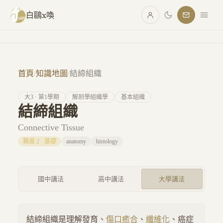
跳至主要內容
白鷗x喚
首頁
/
知識地圖
/
結締組織
大
3
· 第
1
學期
解剖學組織學
基本組織
結締組織
Connective Tissue
難度
2
·
基礎
anatomy
histology
國中講法
高中講法
大學講法
結締組織是理解發育、
傷口癒合
、
纖維化
、癌症