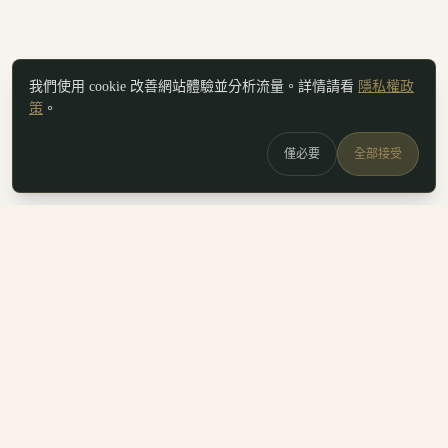
我們使用 cookie 改善網站體驗並分析流量。詳情請看
隱私權政
策
。
僅必要
全部接受
白鷗
x
喚
DailyBioJuan — Juan's field notes