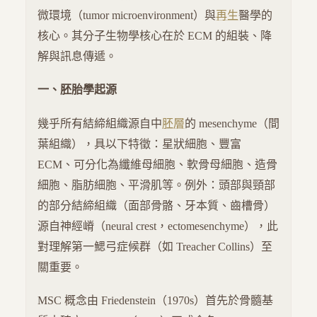
微環境（tumor microenvironment）與
再生
醫學的
核心。其分子生物學核心在於 ECM 的組裝、降
解與訊息傳遞。
一、胚胎學起源
幾乎所有結締組織源自中
胚層
的 mesenchyme（間
葉組織），具以下特徵：星狀細胞、豐富
ECM、可分化為纖維母細胞、軟骨母細胞、造骨
細胞、脂肪細胞、平滑肌等。例外：頭部與頸部
的部分結締組織（面部骨骼、牙本質、齒槽骨）
源自神經嵴（neural crest，ectomesenchyme），此
對理解第一鰓弓症候群（如 Treacher Collins）至
關重要。
MSC 概念由 Friedenstein（1970s）首先於骨髓基