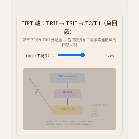
HPT 軸：TRH → TSH → T3/T4（負回
饋）
調節下視丘 TRH 分泌量 → 看甲狀腺軸三級激素連動與負
回饋抑制
50
%
TRH（下視丘）：
下視丘 (Hypothalamus)
%（促甲狀腺釋素）
TRH =
50
負回饋正常
腦垂腺前葉
%（促甲狀腺素）
TSH =
40
T3 作用（活性形式）
↑ 代謝率 BMR
甲狀腺 (Thyroid)
↑ 心輸出量
T4 =
60
· T3 =
18
（nmol/L）
↑ 脂解/糖解
促進生長發育
β-adrenergic sensitization
甲狀腺亢進：TRH↓ TSH↓ T3/T4↑（原發性）· TSH↑ T3/T4↑（續發性）
甲狀腺低下：TRH↑ TSH↑ T3/T4↓（原發性最常見，如 Hashimoto）