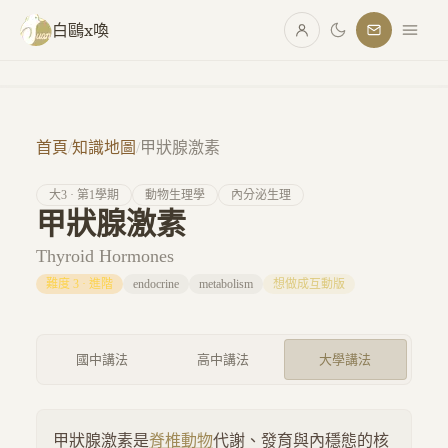
跳至主要內容
白鷗x喚
首頁
/
知識地圖
/
甲狀腺激素
大
3
· 第
1
學期
動物生理學
內分泌生理
甲狀腺激素
Thyroid Hormones
難度
3
·
進階
endocrine
metabolism
想做成互動版
國中講法
高中講法
大學講法
甲狀腺激素是
脊椎動物
代謝、發育與內穩態的核