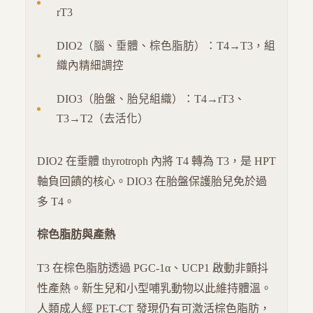
rT3
DIO2（腦、垂體、棕色脂肪）：T4→T3，組
織內精細調控
DIO3（胎盤、胎兒組織）：T4→rT3、
T3→T2（去活化）
DIO2 在垂體 thyrotroph 內將 T4 轉為 T3，是 HPT
軸負回饋的核心。DIO3 在胎盤保護胎兒免於過
多 T4。
棕色脂肪與產熱
T3 在棕色脂肪透過 PGC-1α、UCP1 啟動非顫抖
性產熱。新生兒和小型哺乳動物以此維持體溫。
人類成人經 PET-CT 發現仍有可激活棕色脂肪，