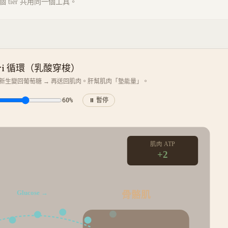
tier 共用同一個工具。
ri 循環（乳酸穿梭）
質新生變回葡萄糖 → 再送回肌肉。肝幫肌肉「墊能量」。
60
%
⏸ 暫停
肌肉 ATP
+
2
骨骼肌
Glucose →