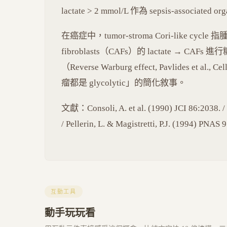
lactate > 2 mmol/L 作為 sepsis-associate
在癌症中，tumor-stroma Cori-like cycle 
fibroblasts（CAFs）的 lactate → C
（Reverse Warburg effect, Pavlides et 
瘤都是 glycolytic」的簡化敘事。
文獻：Consoli, A. et al. (1990) JCI 86:2038. /
/ Pellerin, L. & Magistretti, P.J. (1994) PNAS 
互動工具
動手玩玩看