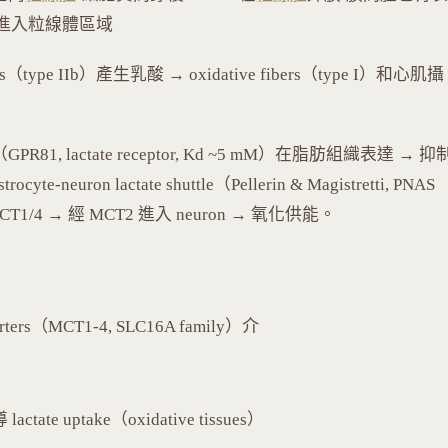
導乳酸進入粒線體區域
bers（type IIb）產生乳酸 → oxidative fibers（type I）和心肌攝
PR81, lactate receptor, Kd ~5 mM）在脂肪組織表達 → 抑
ocyte-neuron lactate shuttle（Pellerin & Magistretti, PNAS
 MCT1/4 → 經 MCT2 進入 neuron → 氧化供能。
orters（MCT1-4, SLC16A family）介
te uptake（oxidative tissues）