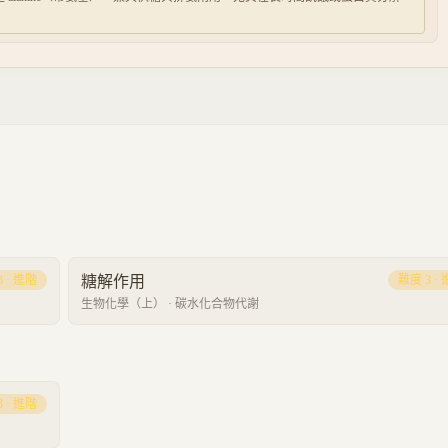
3
·
進階
糖解作用
難度
3
·
生物化學（上）
·
碳水化合物代謝
3
·
進階