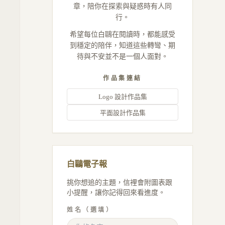
章，陪你在探索與疑惑時有人同
行。
希望每位白鷗在閱讀時，都能感受
到穩定的陪伴，知道這些轉彎、期
待與不安並不是一個人面對。
作品集連結
Logo 設計作品集
平面設計作品集
白鷗電子報
挑你想追的主題，信裡會附圖表跟
小提醒，讓你記得回來看進度。
姓名（選填）