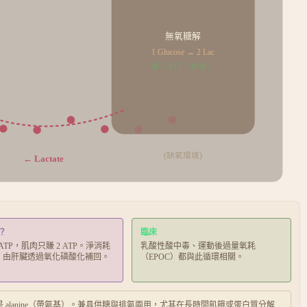
無氧糖解
1 Glucose → 2 Lac
賺 2 ATP（快速）
(缺氧環境)
← Lactate
？
臨床
 ATP，肌肉只賺 2 ATP。淨消耗
乳酸性酸中毒、運動後過量氧耗
TP，由肝臟透過氧化磷酸化補回。
（EPOC）都與此循環相關。
送的是 alanine（帶氨基）。兼具供糖與排氨兩用，尤其在長時間飢餓或蛋白質分解