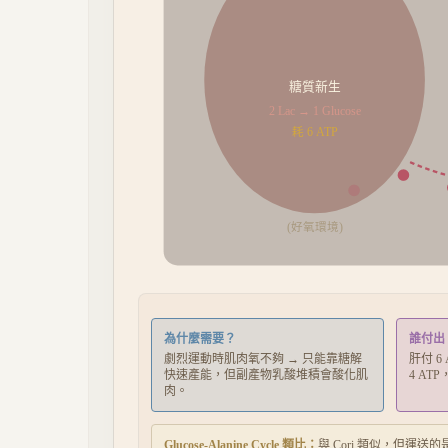
糖質新生
2 Lac → 1 Glucose
耗 6 ATP
(好氧環境)
為什麼需要？
誰付出
劇烈運動時肌肉氧不夠 → 只能靠糖解
肝付 6
快速產能，但副產物乳酸堆積會酸化肌
4 A
肉。
Glucose-Alanine Cycle 類比：
與 Cori 類似，但運