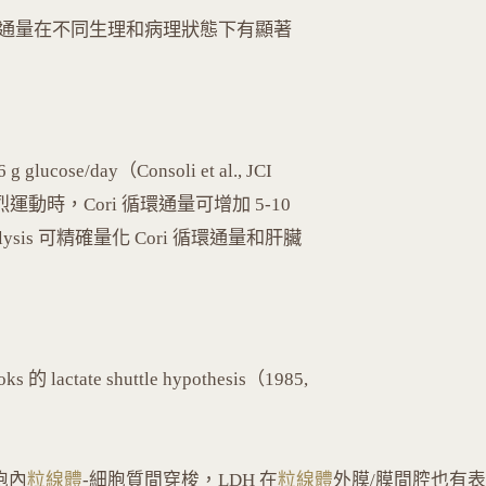
，其通量在不同生理和病理狀態下有顯著
se/day（Consoli et al., JCI
烈運動時，Cori 循環通量可增加 5-10
er analysis 可精確量化 Cori 循環通量和肝臟
ctate shuttle hypothesis（1985,
胞內
粒線體
-細胞質間穿梭，LDH 在
粒線體
外膜/膜間腔也有表