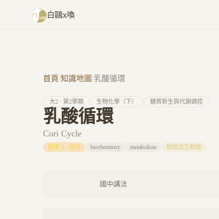
跳至主要內容
白鷗x喚
首頁
/
知識地圖
/
乳酸循環
大
2
· 第
2
學期
生物化學（下）
糖質新生與代謝調控
乳酸循環
Cori Cycle
難度
3
·
進階
biochemistry
metabolism
想做成互動版
國中講法