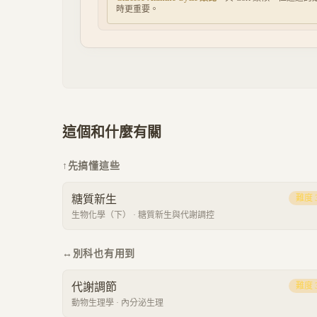
時更重要。
這個和什麼有關
↑
先搞懂這些
糖質新生
難度
生物化學（下）
·
糖質新生與代謝調控
↔
別科也有用到
代謝調節
難度
動物生理學
·
內分泌生理