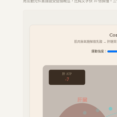
用互動元件直接感受這個概念，比純文字快 10 倍搞懂。三個 
Co
肌肉無氧糖解做乳酸 → 肝糖
運動強度：
肝 ATP
-7
肝臟