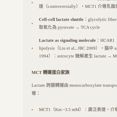
達（controversially），MCT1 介
Cell-cell lactate shuttle
：glycolytic fi
取氧化為 pyruvate → TCA cycle
Lactate as signaling molecule
：HCAR1（G
lipolysis（Liu et al., JBC 2009）。腦中 astr
1994）：astrocyte 糖解產生 lactate →
MCT 轉運蛋白家族
Lactate 跨膜轉運由 monocarboxylate transp
導：
MCT1（Km ~3.5 mM）：廣泛表達，介導 lacta