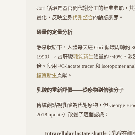
Cori 循環是器官間代謝分工的經典典範
變化，反映全身
代謝整合
的動態調節。
通量的定量分析
靜息狀態下，人體每天經 Cori 循環周轉約 36 g gluco
1990），占肝臟
糖質新生
總量的 ~40%。激
倍。使用 ¹³C-lactate tracer 和 isotopom
糖質新生
貢獻。
乳酸的重新評價——從廢物到信號分子
傳統觀點視乳酸為代謝廢物，但 George Brooks 的 la
2018 update）改變了這個認識：
Intracellular lactate shuttle
：乳酸在細