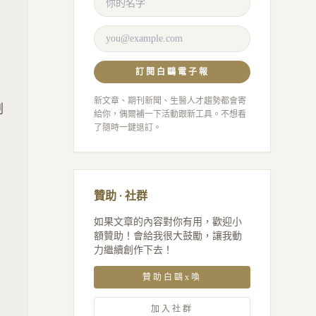
訂閱白鷗電子報
新文章、期刊新聞、生醫人才趨勢都會寄
制
給你，偶爾補一下活動跟新工具。不想看
了隨時一鍵退訂。
贊助 · 社群
如果文章的內容對你有用，歡迎小
額贊助！會給我很大鼓勵，讓我動
力繼續創作下去！
贊助白鷗x喚
加入社群