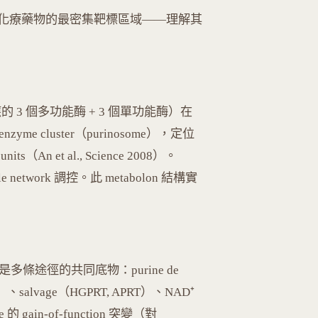
化療藥物的最密集靶標區域——理解其
反應的 3 個多功能酶 + 3 個單功能酶）在
ienzyme cluster（purinosome），定位
its（An et al., Science 2008）。
le network 調控。此 metabolon 結構實
phate）是多條途徑的共同底物：purine de
OMP）、salvage（HGPRT, APRT）、NAD⁺
ase 的 gain-of-function 突變（對