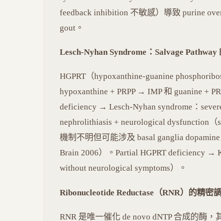
feedback inhibition 不敏感）導致 purine overp
gout。
Lesch-Nyhan Syndrome：Salvage Path
HGPRT（hypoxanthine-guanine phosphoribo
hypoxanthine + PRPP → IMP 和 guanine +
deficiency → Lesch-Nyhan syndrome：severe h
nephrolithiasis + neurological dysfunct
機制不明但可能涉及 basal ganglia dopamine pathw
Brain 2006）。Partial HGPRT deficiency → K
without neurological symptoms）。
Ribonucleotide Reductase（RNR）的精密
RNR 是唯一催化 de novo dNTP 合成的酶，其調