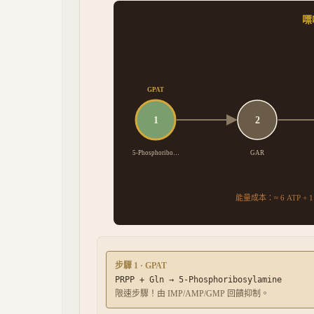
嘌
GPAT
1
2
5-Phosphoribo…
GAR
能量成本：
≈ 6 ATP + 1
步驟
1
· GPAT
PRPP + Gln
→
5-Phosphoribosylamine
限速步驟！由 IMP/AMP/GMP 回饋抑制。