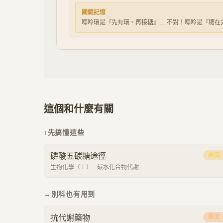
關鍵記憶
嘌呤環是『先有環、再接糖』… 不對！嘌呤是『糖在
這個和什麼有關
↑
先搞懂這些
磷酸五碳糖途徑
難度
生物化學（上）
·
碳水化合物代謝
↔
別科也有用到
抗代謝藥物
難度