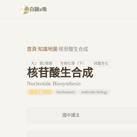
跳至主要內容
白鷗x喚
首頁
/
知識地圖
/
核苷酸生合成
大
2
· 第
2
學期
生物化學（下）
核酸生化
核苷酸生合成
Nucleotide Biosynthesis
難度
3
·
進階
biochemistry
molecular-biology
國中講法