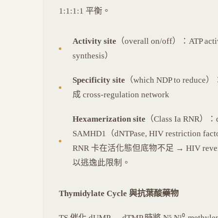
1:1:1:1 平衡。
Activity site
（overall on/off）：ATP act
synthesis）
Specificity site
（which NDP to red
成 cross-regulation network
Hexamerization site
（Class Ia RNR
SAMHD1（dNTPase, HIV restrictio
RNR 卡在活化態但底物不足 → HIV reverse
以逃逸此限制。
Thymidylate Cycle 與抗葉酸藥物
TS 催化 dUMP → dTMP 時將 N⁵,N¹⁰-meth