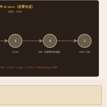
呤 de novo（從零合成）
起始：
PRPP
3
4
5
IMP（次黃嘌呤核苷酸）
FGAR
AMP / GMP
 Gly + 2 Gln + 1 Asp + 1 CO2 + 2 N10-formyl-THF