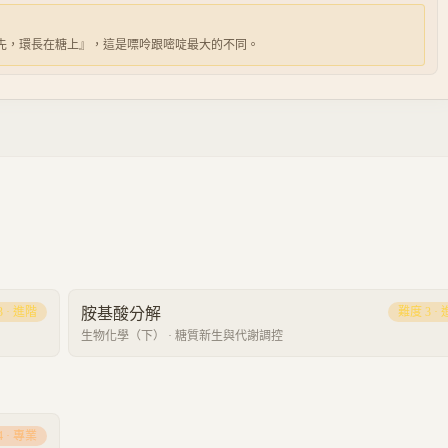
先，環長在糖上』，這是嘌呤跟嘧啶最大的不同。
3
·
進階
胺基酸分解
難度
3
·
生物化學（下）
·
糖質新生與代謝調控
4
·
專業