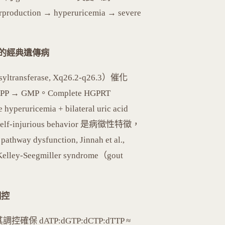
roduction → hyperuricemia → severe
way 的經典遺傳病
syltransferase, Xq26.2-q26.3）催化
 PRPP → GMP。Complete HGPRT
yperuricemia + bilateral uric acid
ion（self-injurious behavior 是病徵性特徵，
ay dysfunction, Jinnah et al.,
elley-Seegmiller syndrome（gout
調控
控確保 dATP:dGTP:dCTP:dTTP ≈