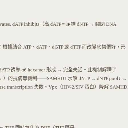
ivates, dATP inhibits（高 dATP = 足夠 dNTP → 關閉 DNA
uce）：根據結合 ATP、dATP、dGTP 或 dTTP 而改變底物偏好，形
）：dATP 誘導 α6 hexamer 形成 → 完全失活。此機制解釋了
n factor）的抗病毒機制——SAMHD1 水解 dNTP → dNTP pool↓ →
 transcription 失敗。Vpx（HIV-2/SIV 蛋白）降解 SAMHD
ylene-THF 同時氧化為 DHF（THF 既是