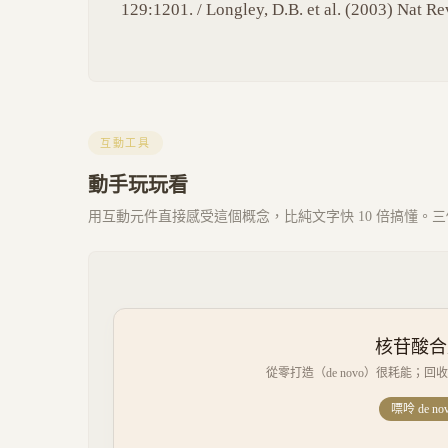
129:1201. / Longley, D.B. et al. (2003) Nat R
互動工具
動手玩玩看
用互動元件直接感受這個概念，比純文字快 10 倍搞懂。三個 
核苷酸合成：
從零打造（de novo）很耗能；回
嘌呤 de no