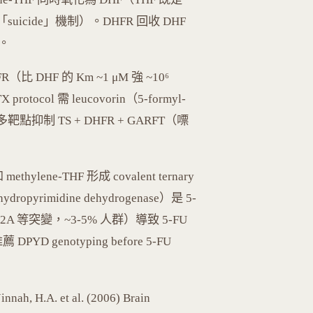
獨特的「suicide」機制）。DHFR 回收 DHF
F。
FR（比 DHF 的 Km ~1 μM 強 ~10⁶
protocol 需 leucovorin（5-formyl-
多靶點抑制 TS + DHFR + GARFT（嘌
methylene-THF 形成 covalent ternary
ihydropyrimidine dehydrogenase）是 5-
*2A 等突變，~3-5% 人群）導致 5-FU
DPYD genotyping before 5-FU
nnah, H.A. et al. (2006) Brain