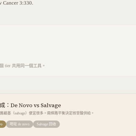
ev Cancer 3:330.
tier 共用同一個工具。
De Novo vs Salvage
收舊鹼基（salvage）便宜很多。兩條路平衡決定核苷酸供給。
vo
嘧啶 de novo
Salvage 回收