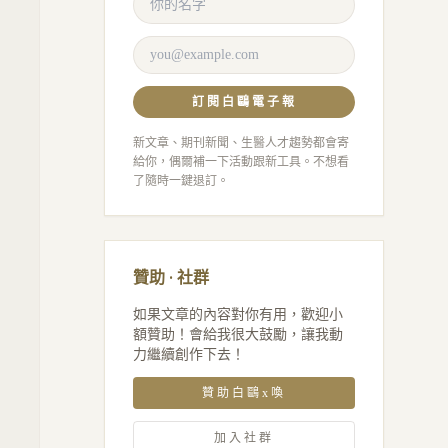
訂閱白鷗電子報
新文章、期刊新聞、生醫人才趨勢都會寄
給你，偶爾補一下活動跟新工具。不想看
了隨時一鍵退訂。
贊助 · 社群
如果文章的內容對你有用，歡迎小
額贊助！會給我很大鼓勵，讓我動
力繼續創作下去！
贊助白鷗x喚
加入社群