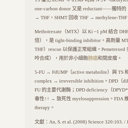
one-carbon donor 又是 reductant——
→ THF，SHMT 回收 THF → methylene-TH
Methotrexate（MTX）以 Ki ~1 pM 結合 DH
倍），是 tight-binding inhibitor。高劑量 MTX 
THF）rescue 以保護正常組織。Pemetrexed 
呤合成），用於非小細胞
肺癌
和間皮瘤。
5-FU → FdUMP（active metabolite）與 TS 和 
complex → irreversible inhibition。DPD（d
FU 的主要代謝酶；DPD deficiency（DPYD
毒性↑↑ → 致死性 myelosuppression。FDA 推薦 
therapy。
文獻：An, S. et al. (2008) Science 320:103. / Ji