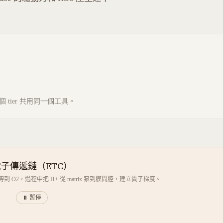
tier 共用同一個工具。
子傳遞鏈（ETC）
傳到 O2，過程中把 H+ 從 matrix 泵到膜間腔，建立質子梯度。
⏸ 暫停