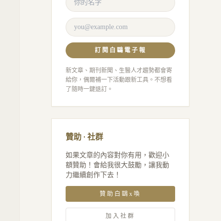
訂閱白鷗電子報
新文章、期刊新聞、生醫人才趨勢都會寄
給你，偶爾補一下活動跟新工具。不想看
了隨時一鍵退訂。
贊助 · 社群
如果文章的內容對你有用，歡迎小
額贊助！會給我很大鼓勵，讓我動
力繼續創作下去！
贊助白鷗x喚
加入社群