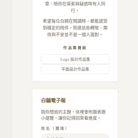
章，陪你在探索與疑惑時有人同
行。
希望每位白鷗在閱讀時，都能感受
到穩定的陪伴，知道這些轉彎、期
待與不安並不是一個人面對。
作品集連結
Logo 設計作品集
平面設計作品集
白鷗電子報
挑你想追的主題，信裡會附圖表跟
小提醒，讓你記得回來看進度。
姓名（選填）