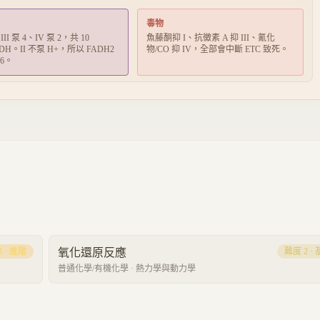
毒物
、III 泵 4、IV 泵 2，共 10
魚藤酮抑 I、抗黴素 A 抑 III、氰化
ADH。II 不泵 H+，所以 FADH2
物/CO 抑 IV，全部會中斷 ETC 致死。
6。
3
·
進階
氧化還原反應
難度
2
·
普通化學/有機化學
·
熱力學與動力學