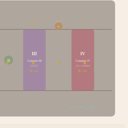
H+ ↑
H+ ↑
cyt c
c
III
IV
Q
Complex III
Complex IV
cyt bc1
cyt c oxidase
泵
4
H+
泵
2
H+
CoQ
½O2 + 2H+ → H2O