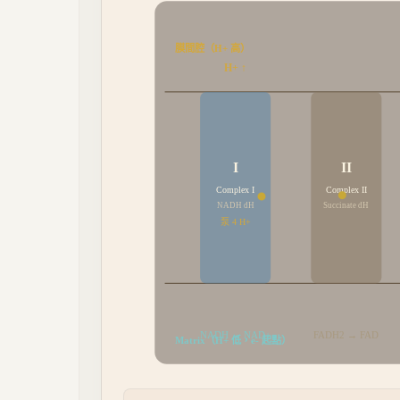
膜間腔（H+ 高）
H+ ↑
I
II
Complex I
Complex II
NADH dH
Succinate dH
泵
4
H+
NADH → NAD+
FADH2 → FAD
Matrix（H+ 低，e- 起點）