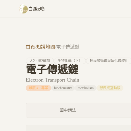
跳至主要內容
白鷗x喚
首頁
/
知識地圖
/
電子傳遞鏈
大
2
· 第
2
學期
生物化學（下）
檸檬酸循環與氧化磷酸化
電子傳遞鏈
Electron Transport Chain
難度
4
·
專業
biochemistry
metabolism
想做成互動版
國中講法