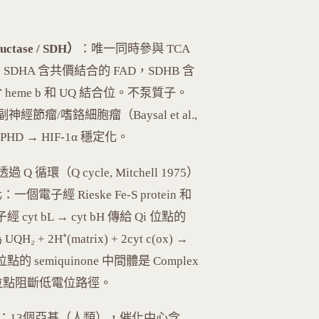
ductase / SDH）
：唯一同時參與 TCA
SDHA 含共價結合的 FAD，SDHB 含
基含 heme b 和 UQ 結合位。不泵質子。
經節瘤/嗜鉻細胞瘤（Baysal et al.,
 PHD → HIF-1α 穩定化。
過 Q 循環（Q cycle, Mitchell 1975）
子經 Rieske Fe-S protein 和
cyt bL → cyt bH 傳給 Qi 位點的
H⁺(matrix) + 2cyt c(ox) →
o 位點的 semiquinone 中間體是 Complex
合 Qi 位點阻斷低電位路徑。
：13個亞基（人類），催化中心含