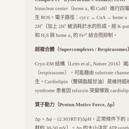
binuclear center（heme a₃ 和 CuB
生 ROS。電子路徑：cyt c → CuA → heme a
2H⁺（加上 2H⁺ 被消耗於水的形成，經 K-path
和 H₂S 與 heme a₃ 的 Fe²⁺ 結合而抑制。
超複合體（Supercomplexes / Respirasome
Cryo-EM 結構（Letts et al., Nature 201
（respirasome），可能藉由 substrate c
生。Cardiolipin（雙磷脂醯甘油）是維
syndrome 患者因 tafazzin 突變導致 cardi
質子動力（Proton-Motive Force, Δp）
Δp = Δψ − (2.303RT/F)ΔpH，正常條件下約 
獻約 30-50 mV）。Δp 的大小決定 ATP sy