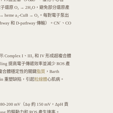
）進行四電子還原 O₂ → 2H₂O，避免部分還原產
 → heme a₃-CuB → O₂。每對電子泵出
way 和 D-pathway 傳輸）。CN⁻、CO
s）
6）揭示 Complex I、III₂ 和 IV 形成超複合體
hanneling 提高電子傳遞效率並減少 ROS 產
持超複合體穩定性的關鍵
脂質
，Barth
olipin 重塑缺陷，引起
粒線體
心肌病。
180-200 mV（Δψ 約 150 mV，ΔpH 貢
nthase 的驅動力和 ROS 產生速率。