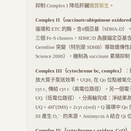
抑制 Complex I 降低肝臟
糖質新生
。
Complex II（succinate:ubiquinone oxidore
循環和 ETC 的酶，含4個亞基（SDHA-D）。
三個 Fe-S clusters，SDHC/D 為膜錨定亞
Germline 突變（特別是 SDHB）導致遺傳性副神
Science 2000），機制為 succinate 累積抑制
Complex III（cytochrome bc₁ complex）
：透
放大質子泵送效率。UQH₂ 在 Qo 位點被氧化：一個電
cyt c₁ 傳給 cyt c（高電位路徑），另一個電子經 
UQ（低電位路徑），分兩輪完成：淨結果為 UQH₂ + 2
UQ + 4H⁺(IMS) + 2cyt c(red)。Q 循環中 Q
III 產生 O₂⁻· 的來源。Antimycin A 結
Complex IV（cytochrome c oxidase, CcO）