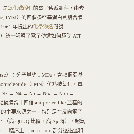
C）是
氧化磷酸化
的電子傳遞組件，由嵌
membrane, IMM）的四個多亞基蛋白質複合體
 1961 年提出的
化學滲透
假說
Prize 1978）統一解釋了電子傳遞如何驅動 ATP
tase）
：分子量約 1 MDa，含45個亞基
nonucleotide（FMN）位點被氧化，電
N3 → N4 → N5 → N6a → N6b →
四個 antiporter-like 亞基的
是 ROS 的主要來源之一，特別是在反向電子
T）條件下（高 QH₂/Q 比值 + 高 Δp 時），超氧
18）。臨床上，metformin 部分透過溫和