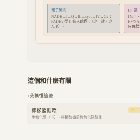
電子流向
H+ 泵
NADH→I→Q→III→cyt c→IV→O2；
I 泵 4
FADH2 從 II 進入跳過 I（少一站，少
H+/N
ATP）。
只貢獻 
這個和什麼有關
↑
先搞懂這些
檸檬酸循環
難度
生物化學（下）
·
檸檬酸循環與氧化磷酸化