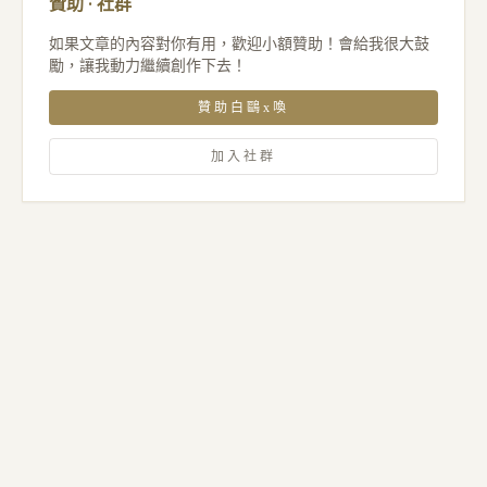
贊助 · 社群
如果文章的內容對你有用，歡迎小額贊助！會給我很大鼓
勵，讓我動力繼續創作下去！
贊助白鷗x喚
加入社群