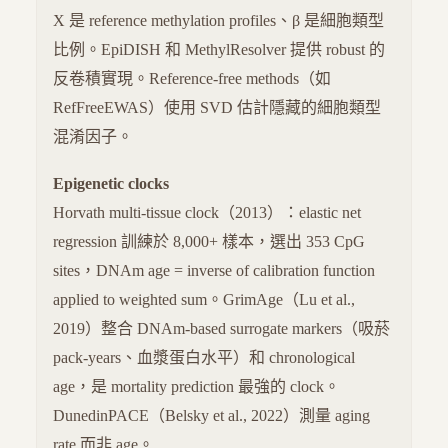
X 是 reference methylation profiles、β 是細胞類型
比例。EpiDISH 和 MethylResolver 提供 robust 的
反卷積實現。Reference-free methods（如
RefFreeEWAS）使用 SVD 估計隱藏的細胞類型
混淆因子。
Epigenetic clocks
Horvath multi-tissue clock（2013）：elastic net
regression 訓練於 8,000+ 樣本，選出 353 CpG
sites，DNAm age = inverse of calibration function
applied to weighted sum。GrimAge（Lu et al.,
2019）整合 DNAm-based surrogate markers（吸菸
pack-years、血漿蛋白水平）和 chronological
age，是 mortality prediction 最強的 clock。
DunedinPACE（Belsky et al., 2022）測量 aging
rate 而非 age。