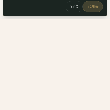
僅必要
全部接受
白鷗
x
喚
DailyBioJuan — Juan's field notes
我是 Juan。這裡是我寫的生醫職涯筆記、整理的生科概念，跟
一些自己當時很想要但找不到的工具。
Instagram
LinkedIn
Email