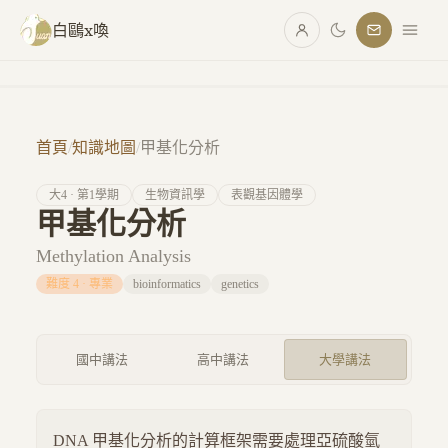
跳至主要內容
白鷗x喚
首頁
/
知識地圖
/
甲基化分析
大
4
· 第
1
學期
生物資訊學
表觀基因體學
甲基化分析
Methylation Analysis
難度
4
·
專業
bioinformatics
genetics
國中講法
高中講法
大學講法
DNA 甲基化分析的計算框架需要處理亞硫酸氫