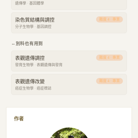
遺傳學
·
基因體學
染色質結構與調控
難度
4
·
專業
分子生物學
·
基因調控
↔
別科也有用到
表觀遺傳調控
難度
4
·
專業
發育生物學
·
表觀遺傳與發育
表觀遺傳改變
難度
4
·
專業
癌症生物學
·
癌症標誌
作者