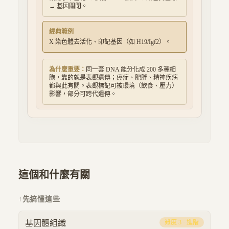
→ 基因關閉。
經典範例
X 染色體去活化、印記基因（如 H19/Igf2）。
為什麼重要：
同一套 DNA 能分化成 200 多種細
胞，靠的就是表觀遺傳；癌症、肥胖、精神疾病
都與此有關。表觀標記可被環境（飲食、壓力）
影響，部分可跨代遺傳。
這個和什麼有關
↑
先搞懂這些
基因體組織
難度
3
·
進階