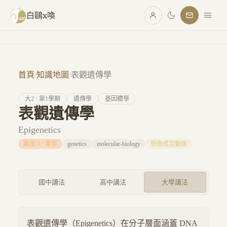
跳至主要內容
白鷗x喚
首頁
/
知識地圖
/
表觀遺傳學
大
2
· 第
1
學期
遺傳學
基因體學
表觀遺傳學
Epigenetics
難度
4
·
專業
genetics
molecular-biology
想做成互動版
國中講法
高中講法
大學講法
表觀遺傳學（Epigenetics）在分子層面涵蓋 DNA