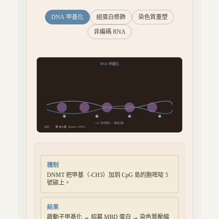
DNA 甲基化
組蛋白修飾
染色質重塑
非編碼 RNA
DNA 甲基化
M
M
M
M
CpG 島甲基化 → 基因沉默
圖例：
核小體（histone + DNA）
機制
DNMT 把甲基（-CH3）加到 CpG 島的胞嘧啶 5
號碳上。
結果
啟動子甲基化 → 招募 MBD 蛋白 → 染色質壓縮