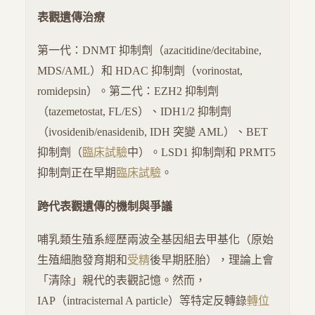
表觀遺傳治療
第一代：DNMT 抑制劑（azacitidine/decitabine,
MDS/AML）和 HDAC 抑制劑（vorinostat,
romidepsin）。第二代：EZH2 抑制劑
（tazemetostat, FL/ES）、IDH1/2 抑制劑
（ivosidenib/enasidenib, IDH 突變 AML）、BET
抑制劑（
臨床試驗
中）。LSD1 抑制劑和 PRMT5
抑制劑正在早期
臨床試驗
。
跨代表觀遺傳的機制與爭議
哺乳類生殖系經歷兩波全基因組去甲基化（原始
生殖細胞發育期和
受精
後早期胚胎），理論上會
「清除」親代的表觀記憶。然而，
IAP（intracisternal A particle）等特定反轉錄
轉位