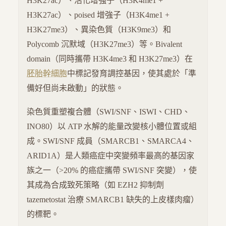
H3K27ac）、活化增強子（H3K4me1 +
H3K27ac）、poised 增強子（H3K4me1 +
H3K27me3）、異染色質（H3K9me3）和
Polycomb 沉默域（H3K27me3）等。Bivalent
domain（同時攜帶 H3K4me3 和 H3K27me3）在
胚胎幹細胞
中標記發育調控基因，使其處於「準
備好但尚未啟動」的狀態。
染色質重塑複合體（SWI/SNF、ISWI、CHD、
INO80）以 ATP 水解的能量改變核小體位置或組
成。SWI/SNF 成員（SMARCB1、SMARCA4、
ARID1A）是人類癌症中突變頻率最高的基因家
族之一（>20% 的癌症攜帶 SWI/SNF 突變），使
其成為合成致死策略（如 EZH2 抑制劑
tazemetostat 治療 SMARCB1 缺失的上皮樣肉瘤）
的標靶。