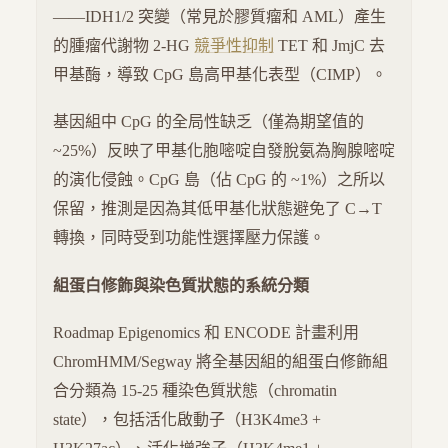
——IDH1/2 突變（常見於膠質瘤和 AML）產生
的腫瘤代謝物 2-HG
競爭性抑制
TET 和 JmjC 去
甲基酶，導致 CpG 島高甲基化表型（CIMP）。
基因組中 CpG 的全局性缺乏（僅為期望值的
~25%）反映了甲基化胞嘧啶自發脫氨為胸腺嘧啶
的演化侵蝕。CpG 島（佔 CpG 的 ~1%）之所以
保留，推測是因為其低甲基化狀態避免了 C→T
轉換，同時受到功能性選擇壓力保護。
組蛋白修飾與染色質狀態的系統分類
Roadmap Epigenomics 和 ENCODE 計畫利用
ChromHMM/Segway 將全基因組的組蛋白修飾組
合分類為 15-25 種染色質狀態（chromatin
state），包括活化啟動子（H3K4me3 +