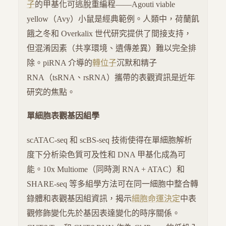
子
的甲基化可逃脫重編程——Agouti viable
yellow（Avy）小鼠是經典範例。人類中，荷蘭飢
餓之冬和 Overkalix 世代研究提供了間接支持，
但混淆因素（共享環境、遺傳差異）難以完全排
除。piRNA 介導的
轉位子
沉默和精子
RNA（tsRNA、rsRNA）攜帶的表觀資訊是近年
研究的焦點。
單細胞表觀基因組學
scATAC-seq 和 scBS-seq 技術使得在單細胞解析
度下分析染色質可及性和 DNA 甲基化成為可
能。10x Multiome（同時測 RNA + ATAC）和
SHARE-seq 等多組學方法可在同一細胞中整合轉
錄體和表觀基因組資訊，揭示
細胞命運決定
中表
觀修飾變化先於基因表達變化的時序關係。