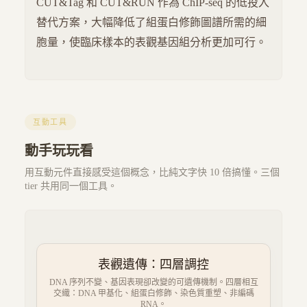
CUT&Tag 和 CUT&RUN 作為 ChIP-seq 的低投入
替代方案，大幅降低了組蛋白修飾圖譜所需的細
胞量，使臨床樣本的表觀基因組分析更加可行。
互動工具
動手玩玩看
用互動元件直接感受這個概念，比純文字快 10 倍搞懂。三個
tier 共用同一個工具。
表觀遺傳：四層調控
DNA 序列不變、基因表現卻改變的可遺傳機制。四層相互
交織：DNA 甲基化、組蛋白修飾、染色質重塑、非編碼
RNA。