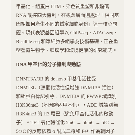
甲基化、組蛋白 PTM、染色質重塑和非編碼
RNA 調控四大機制，在概念層面則處理「相同基
因組如何產生不同的穩定細胞身份」這一核心問
題。現代表觀基因組學以 ChIP-seq、ATAC-seq、
Bisulfite-seq 和單細胞多組學為技術基礎，正在重
塑發育生物學、腫瘤學和環境健康的研究範式。
DNA 甲基化的分子機制與動態
DNMT3A/3B 的 de novo 甲基化活性受
DNMT3L（無催化活性但增強 DNMT3A 活性）
和組蛋白標記引導：DNMT3A 的 PWWP 域識別
H3K36me3（基因體內甲基化），ADD 域識別無
H3K4me3 的 H3 尾巴（避免甲基化活化的啟動
子）。TET 氧化酶催化 5mC → 5hmC → 5fC →
5caC 的反應依賴 α-酮戊二酸和 Fe²⁺ 作為輔因子