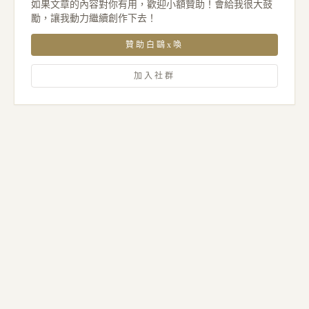
如果文章的內容對你有用，歡迎小額贊助！會給我很大鼓
勵，讓我動力繼續創作下去！
贊助白鷗x喚
加入社群