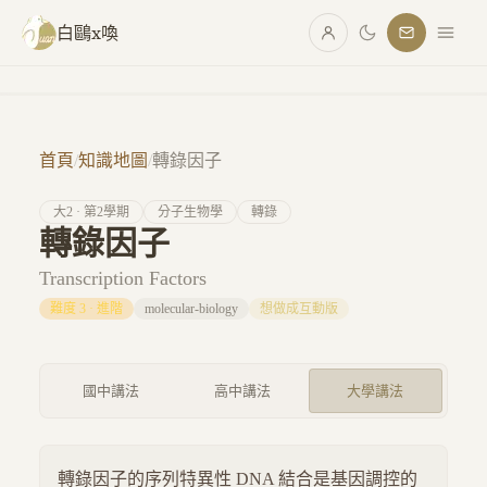
跳至主要內容
白鷗x喚
首頁
/
知識地圖
/
轉錄因子
大
2
· 第
2
學期
分子生物學
轉錄
轉錄因子
Transcription Factors
難度
3
·
進階
molecular-biology
想做成互動版
國中講法
高中講法
大學講法
轉錄因子的序列特異性 DNA 結合是基因調控的