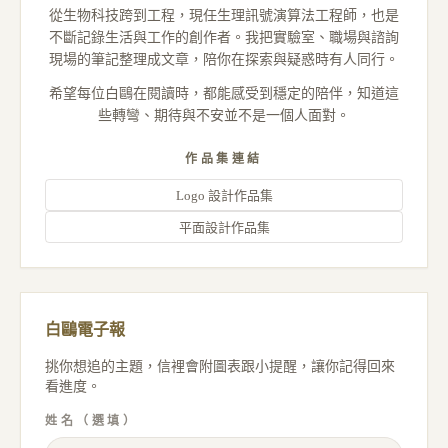
從生物科技跨到工程，現任生理訊號演算法工程師，也是
不斷記錄生活與工作的創作者。我把實驗室、職場與諮詢
現場的筆記整理成文章，陪你在探索與疑惑時有人同行。
希望每位白鷗在閱讀時，都能感受到穩定的陪伴，知道這
些轉彎、期待與不安並不是一個人面對。
作品集連結
Logo 設計作品集
平面設計作品集
白鷗電子報
挑你想追的主題，信裡會附圖表跟小提醒，讓你記得回來
看進度。
姓名（選填）