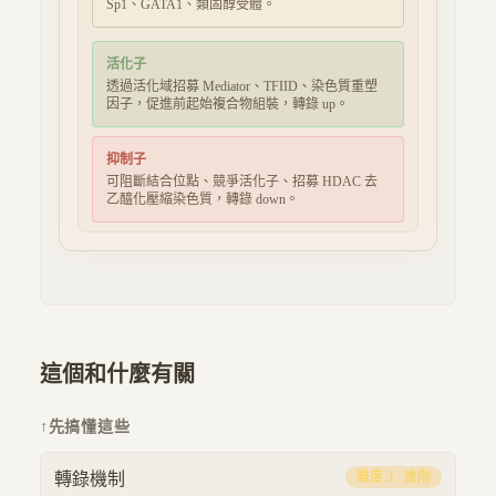
Sp1、GATA1、類固醇受體
。
活化子
透過活化域招募 Mediator、TFIID、染色質重塑
因子，促進前起始複合物組裝，轉錄 up。
抑制子
可阻斷結合位點、競爭活化子、招募 HDAC 去
乙醯化壓縮染色質，轉錄 down。
這個和什麼有關
↑
先搞懂這些
轉錄機制
難度
3
·
進階