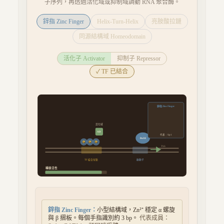
子序列，再透過活化域或抑制域調動 RNA 聚合酶。
鋅指 Zinc Finger
Helix-Turn-Helix
亮胺酸拉鏈
同源結構域 Homeodomain
活化子 Activator
抑制子 Repressor
✓ TF 已結合
鋅指 Zinc Finger
活化域
AD
代表：
Sp1
Pol II
Zn
Zn
Zn
TSS
TF 結合位點
啟動子
轉錄活性
鋅指 Zinc Finger
：
小型結構域，Zn²⁺ 穩定 α 螺旋
與 β 摺板。每個手指識別約 3 bp。
代表成員：