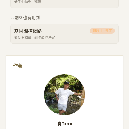
分子生物學
·
轉錄
↔
別科也有用到
基因調控網路
難度
4
·
專業
發育生物學
·
細胞命運決定
作者
喚 Juan