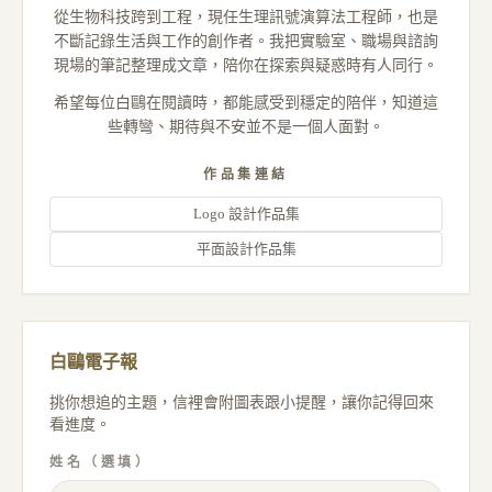
從生物科技跨到工程，現任生理訊號演算法工程師，也是
不斷記錄生活與工作的創作者。我把實驗室、職場與諮詢
現場的筆記整理成文章，陪你在探索與疑惑時有人同行。
希望每位白鷗在閱讀時，都能感受到穩定的陪伴，知道這
些轉彎、期待與不安並不是一個人面對。
作品集連結
Logo 設計作品集
平面設計作品集
白鷗電子報
挑你想追的主題，信裡會附圖表跟小提醒，讓你記得回來
看進度。
姓名（選填）