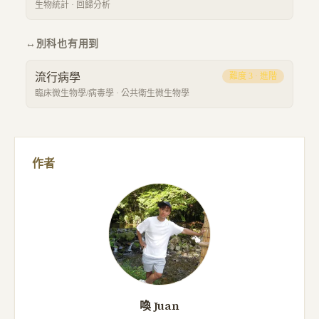
生物統計
·
回歸分析
↔
別科也有用到
流行病學
難度
3
·
進階
臨床微生物學/病毒學
·
公共衛生微生物學
作者
喚 Juan