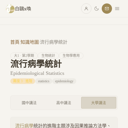
跳至主要內容
白鷗x喚
首頁
/
知識地圖
/
流行病學統計
大
1
· 第
2
學期
生物統計
生物學應用
流行病學統計
Epidemiological Statistics
難度
3
·
進階
statistics
epidemiology
國中講法
高中講法
大學講法
流行病學
統計的進階主題涉及因果推論方法學、