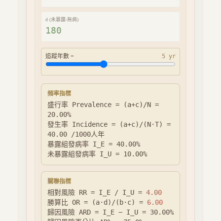
d (未暴露-無病)
追蹤年數 =
5
yr
頻率指標
盛行率 Prevalence = (a+c)/N =
20.00
%
發生率 Incidence = (a+c)/(N·T) =
40.00
/1000人年
暴露組發病率 I_E =
40.00
%
未暴露組發病率 I_U =
10.00
%
關聯指標
相對風險 RR = I_E / I_U =
4.00
勝算比 OR = (a·d)/(b·c) =
6.00
歸因風險 ARD = I_E − I_U =
30.00
%