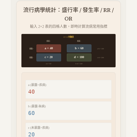
流行病學統計：盛行率 / 發生率 / RR /
OR
輸入 2×2 表的四格人數，即時計算流病常用指標
2 × 2 列聯表
疾病 +
疾病 −
a =
40
b =
60
暴露 +
a+b =
100
c =
20
d =
180
暴露 −
c+d =
200
a+c =
60
b+d =
240
a (暴露+疾病)
b (暴露-無病)
c (未暴露+疾病)