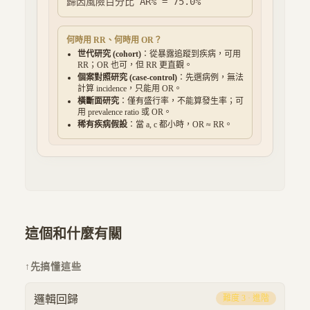
歸因風險百分比 AR% =
75.0
%
何時用 RR、何時用 OR？
世代研究 (cohort)
：從暴露追蹤到疾病，可用
RR；OR 也可，但 RR 更直觀。
個案對照研究 (case-control)
：先選病例，無法
計算 incidence，只能用 OR。
橫斷面研究
：僅有盛行率，不能算發生率；可
用 prevalence ratio 或 OR。
稀有疾病假設
：當 a, c 都小時，OR ≈ RR。
這個和什麼有關
↑
先搞懂這些
邏輯回歸
難度
3
·
進階