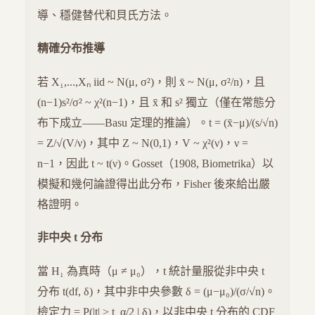
導、穩健替代和貝氏方法。
精確分布推導
若 X₁,...,Xₙ iid ~ N(μ, σ²)，則 x̄ ~ N(μ, σ²/n)，且
(n−1)s²/σ² ~ χ²(n−1)，且 x̄ 和 s² 獨立（僅在常態分
布下成立——Basu 定理的推論）。t = (x̄−μ)/(s/√n)
= Z/√(V/ν)，其中 Z ~ N(0,1)，V ~ χ²(ν)，ν =
n−1，因此 t ~ t(ν)。Gosset（1908, Biometrika）以
模擬和幾何論證得出此分布，Fisher 後來給出嚴
格證明。
非中央 t 分布
當 H₁ 為真時（μ ≠ μ₀），t 統計量服從非中央 t
分布 t(df, δ)，其中非中央參數 δ = (μ−μ₀)/(σ/√n)。
檢定力 = P(|t| > t_α/2 | δ)，以非中央 t 分布的 CDF