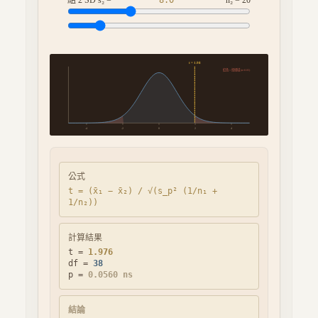
組 2 SD s₂ =
8.0
· n₂ =
20
t =
1.98
紅色 = 拒絕域 (α=0.05)
-4
-2
0
2
4
公式
t = (x̄₁ − x̄₂) / √(s_p² (1/n₁ +
1/n₂))
計算結果
t =
1.976
df =
38
p =
0.0560
ns
結論