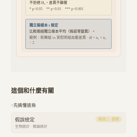
不拒絕 H₀，差異不顯著
* p<0.05 ** p<0.01 *** p<0.001
獨立兩樣本 t 檢定
比較兩組獨立樣本平均（假設等變異）。
範例：
新藥組 vs 安慰劑組血壓差異
·
df = n₁ + n₂
− 2
這個和什麼有關
↑
先搞懂這些
假說檢定
難度
2
·
基礎
生物統計
·
推論統計