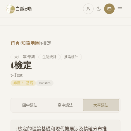
跳至主要內容
白鷗x喚
首頁
/
知識地圖
/
t檢定
大
1
· 第
2
學期
生物統計
推論統計
t檢定
t-Test
難度
2
·
基礎
statistics
國中講法
高中講法
大學講法
t 檢定的理論基礎和現代擴展涉及精確分布推