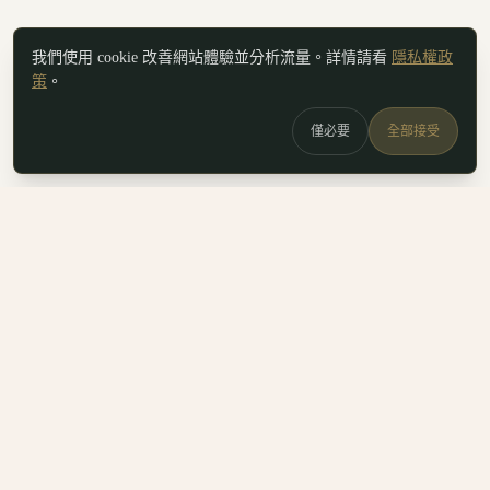
我們使用 cookie 改善網站體驗並分析流量。詳情請看
隱私權政
策
。
僅必要
全部接受
白鷗
x
喚
DailyBioJuan — Juan's field notes
我是 Juan。這裡是我寫的生醫職涯筆記、整理的生科概念，跟