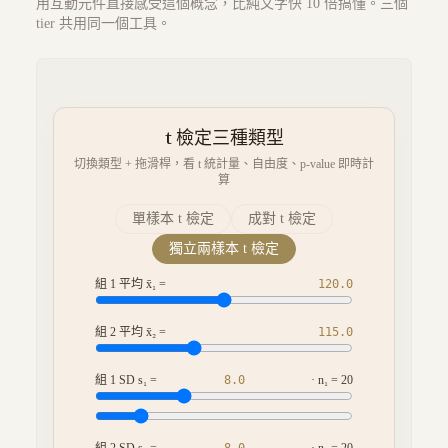
用互動元件直接感受這個概念，比純文字快 10 倍搞懂。三個
tier 共用同一個工具。
t 檢定三種類型
切換類型 + 拖滑桿，看 t 統計量、自由度、p-value 即時計
算
單樣本 t 檢定
成對 t 檢定
獨立兩樣本 t 檢定
組 1 平均 x̄₁ =
120.0
組 2 平均 x̄₂ =
115.0
組 1 SD s₁ =
8.0
· n₁ =
20