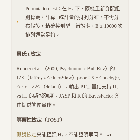
Permutation test：在 H₀ 下，隨機重新分配組
別標籤，計算 t 統計量的排列分布。不需分
布假設，精確控制型一錯誤率。B ≥ 10000 次
排列通常足夠。
貝氏 t 檢定
Rouder et al.（2009, Psychonomic Bull Rev）的
JZS（Jeffreys-Zellner-Siow）prior：δ ~ Cauchy(0,
r)，r = √2/2（default）。輸出 BF₁₀ 量化支持 H₁
vs H₀ 的證據強度。JASP 和 R 的 BayesFactor 套
件提供簡便實作。
等價性檢定（TOST）
假說檢定
只能拒絕 H₀，不能證明等同。Two