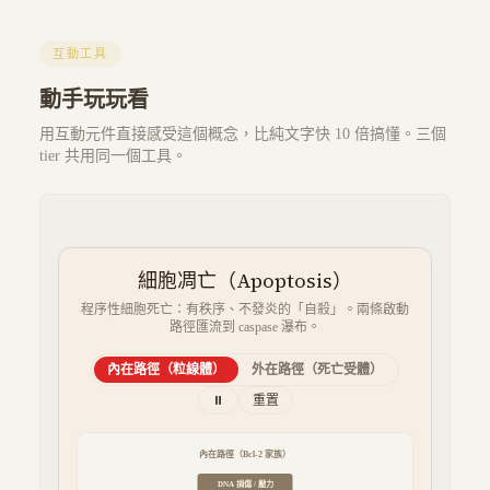
互動工具
動手玩玩看
用互動元件直接感受這個概念，比純文字快 10 倍搞懂。三個
tier 共用同一個工具。
細胞凋亡（Apoptosis）
程序性細胞死亡：有秩序、不發炎的「自殺」。兩條啟動
路徑匯流到 caspase 瀑布。
內在路徑（粒線體）
外在路徑（死亡受體）
⏸
重置
內在路徑（Bcl-2 家族）
DNA 損傷 / 壓力