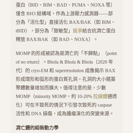
蛋白（BID、BIM、BAD、PUMA、NOXA 等）
僅含 BH3 結構域，作為上游壓力感測器——部
分為「活化型」直接活化 BAX/BAK（如 BIM、
tBID），部分為「致敏型」
競爭
結合抗凋亡蛋白
釋放 BAX/BAK（如 BAD、NOXA）。
MOMP 的形成被認為是凋亡的「不歸點」（point
of no return）。Bhola & Bhola & Bhola（2020 年
代）的 cryo-EM 和 superresolution 成像揭示 BAX
形成環形和弧形的蛋白質孔洞，孔洞的大小隨寡
聚體數量增加而擴大。值得注意的是，少數
MOMP（minority MOMP，約 10-20%
粒線體
通透
化）可在不致死的情況下引發次致死的 caspase
活性和 DNA 損傷，成為腫瘤演化的突變來源。
凋亡體的組裝動力學