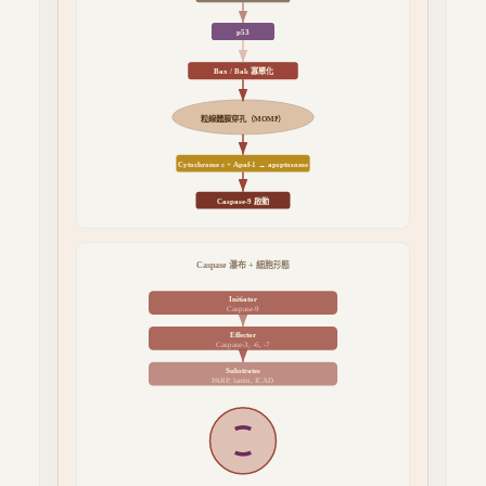
p53
Bax / Bak 寡聚化
粒線體膜穿孔（MOMP）
Cytochrome c + Apaf-1 → apoptosome
Caspase-9 啟動
Caspase 瀑布 + 細胞形態
Initiator
Caspase-9
Effector
Caspase-3, -6, -7
Substrates
PARP, lamin, ICAD