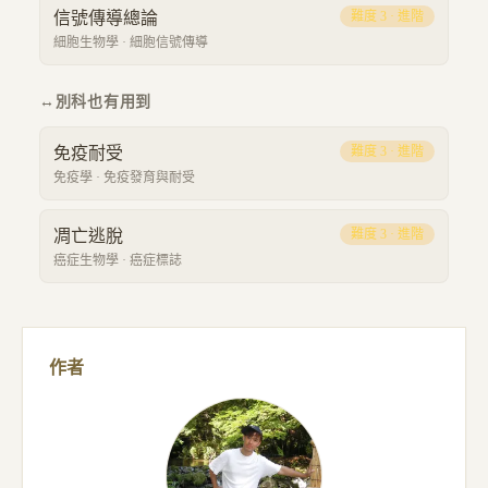
信號傳導總論
難度
3
·
進階
細胞生物學
·
細胞信號傳導
↔
別科也有用到
免疫耐受
難度
3
·
進階
免疫學
·
免疫發育與耐受
凋亡逃脫
難度
3
·
進階
癌症生物學
·
癌症標誌
作者