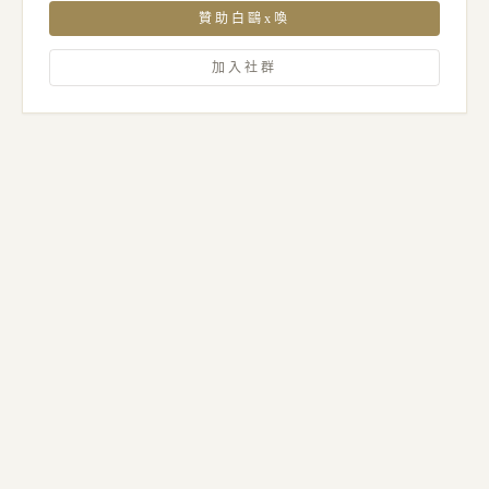
贊助白鷗x喚
加入社群