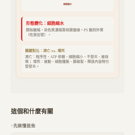
細胞縮水
形態變化：
細胞縮水
開始皺縮，染色質濃縮靠核膜邊緣。PS 翻到外葉
（吃我信號）。
關鍵對比：凋亡 vs. 壞死
凋亡：程序性、ATP 依賴、細胞縮小、不發炎、被吞
噬； 壞死：被動、細胞腫脹、膜破裂、釋放內容物引
發發炎。
這個和什麼有關
↑
先搞懂這些