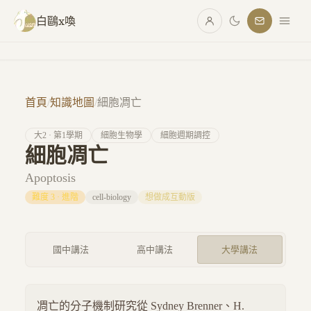
跳至主要內容
白鷗x喚
首頁
/
知識地圖
/
細胞凋亡
大
2
· 第
1
學期
細胞生物學
細胞週期調控
細胞凋亡
Apoptosis
難度
3
·
進階
cell-biology
想做成互動版
國中講法
高中講法
大學講法
凋亡的分子機制研究從 Sydney Brenner、H.