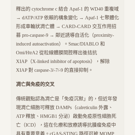
釋出的 cytochrome c 結合 Apaf-1 的 WD40 重複域
→ dATP/ATP 依賴的構象變化 → Apaf-1 七聚體化
形成車輪狀凋亡體 → CARD-CARD 交互作用招
募 pro-caspase-9 → 鄰近誘導自活化（proximity-
induced autoactivation）。Smac/DIABLO 和
Omi/HtrA2 從粒線體膜間腔釋出後拮抗
XIAP（X-linked inhibitor of apoptosis），解除
XIAP 對 caspase-3/-7/-9 的直接抑制。
凋亡與免疫的交叉
傳統觀點認為凋亡是「免疫沉默」的，但近年發
現凋亡細胞可釋放 DAMPs（calreticulin 外露、
ATP 釋放、HMGB1 分泌）啟動免疫原性細胞死
亡（ICD），這在化療和放療誘導抗腫瘤免疫中
具有重要意義。cGAS-STING 路徑可被 MOMP