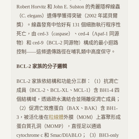
Robert Horvitz 和 John E. Sulston 的秀麗隱桿線蟲
（C. elegans）遺傳學獲得突破（2002 年諾貝爾
獎）。線蟲發育中恰好有 131 個細胞執行程序性
死亡，由 ced-3（caspase）、ced-4（Apaf-1 同源
物）和 ced-9（BCL-2 同源物）構成的最小迴路
控制——這條遺傳路徑在哺乳類中高度保守。
BCL-2 家族的分子邏輯
BCL-2 家族依結構和功能分三群：（1）抗凋亡
成員（BCL-2、BCL-XL、MCL-1）含 BH1-4 四
個結構域，透過疏水溝結合並隔離促凋亡成員；
（2）促凋亡效應蛋白（BAX、BAK）含 BH1-
3，被活化後在
粒線體
外膜（MOM）上寡聚形成
蛋白質孔洞（MOMP），直徑足以通過
cytochrome c 和 Smac/DIABLO；（3）BH3-only