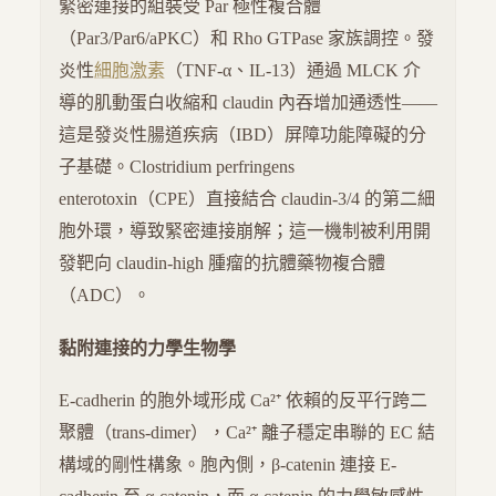
緊密連接的組裝受 Par 極性複合體
（Par3/Par6/aPKC）和 Rho GTPase 家族調控。發
炎性
細胞激素
（TNF-α、IL-13）通過 MLCK 介
導的肌動蛋白收縮和 claudin 內吞增加通透性——
這是發炎性腸道疾病（IBD）屏障功能障礙的分
子基礎。Clostridium perfringens
enterotoxin（CPE）直接結合 claudin-3/4 的第二細
胞外環，導致緊密連接崩解；這一機制被利用開
發靶向 claudin-high 腫瘤的抗體藥物複合體
（ADC）。
黏附連接的力學生物學
E-cadherin 的胞外域形成 Ca²⁺ 依賴的反平行跨二
聚體（trans-dimer），Ca²⁺ 離子穩定串聯的 EC 結
構域的剛性構象。胞內側，β-catenin 連接 E-