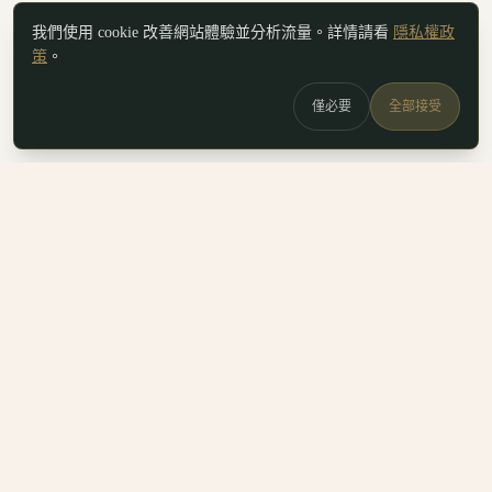
我們使用 cookie 改善網站體驗並分析流量。詳情請看
隱私權政
策
。
僅必要
全部接受
白鷗
x
喚
DailyBioJuan — Juan's field notes
我是 Juan。這裡是我寫的生醫職涯筆記、整理的生科概念，跟
一些自己當時很想要但找不到的工具。