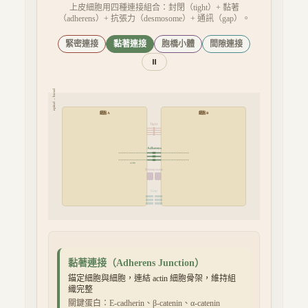
上皮細胞用四種連接組合：封閉（tight）+ 黏著
（adherens）+ 抗張力（desmosome）+ 通訊（gap）。
緊密連接
黏著連接
胞橋小體
間隙連接
⏸
apical → basal
細胞 A
細胞 B
Tight
Adherens
Desmosome
中間絲（keratin）
Gap
黏著連接
（
Adherens Junction
）
錨定細胞與細胞，連結 actin 細胞骨架，維持組
織完整
關鍵蛋白：
E-cadherin、β-catenin、α-catenin