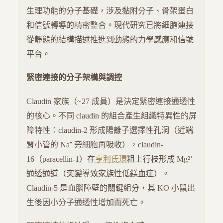
生理功能的分子基礎，涉及黏附分子、骨架蛋白
和信號轉導的精密整合。現代研究已將細胞連接
從靜態的結構描述推進到動態的力學感應和信號
平台。
緊密連接的分子架構與調控
Claudin 家族（~27 成員）是決定緊密連接通透性
的核心。不同 claudin 的組合產生組織特異性的屏
障特性：claudin-2 形成陽離子選擇性孔洞（近端
腎小管的 Na⁺ 旁細胞再吸收），claudin-
16（paracellin-1）在
亨利氏環
粗上行枝形成 Mg²⁺
通透通道（突變導致家族性低鎂血症）。
Claudin-5 是血腦障壁的關鍵組分，其 KO 小鼠出
生後因小分子通透性增加而死亡。