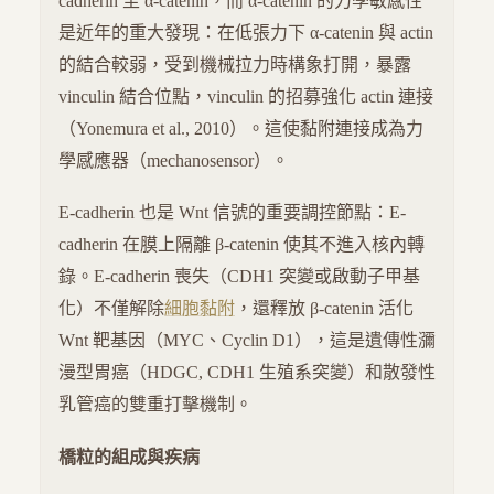
cadherin 至 α-catenin，而 α-catenin 的力學敏感性
是近年的重大發現：在低張力下 α-catenin 與 actin
的結合較弱，受到機械拉力時構象打開，暴露
vinculin 結合位點，vinculin 的招募強化 actin 連接
（Yonemura et al., 2010）。這使黏附連接成為力
學感應器（mechanosensor）。
E-cadherin 也是 Wnt 信號的重要調控節點：E-
cadherin 在膜上隔離 β-catenin 使其不進入核內轉
錄。E-cadherin 喪失（CDH1 突變或啟動子甲基
化）不僅解除
細胞黏附
，還釋放 β-catenin 活化
Wnt 靶基因（MYC、Cyclin D1），這是遺傳性瀰
漫型胃癌（HDGC, CDH1 生殖系突變）和散發性
乳管癌的雙重打擊機制。
橋粒的組成與疾病