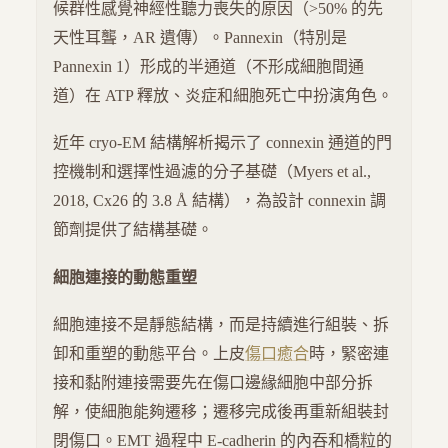
候群性感覺神經性聽力喪失的原因（>50% 的先
天性耳聾，AR 遺傳）。Pannexin（特別是
Pannexin 1）形成的半通道（不形成細胞間通
道）在 ATP 釋放、炎症和細胞死亡中扮演角色。
近年 cryo-EM 結構解析揭示了 connexin 通道的門
控機制和選擇性過濾的分子基礎（Myers et al.,
2018, Cx26 的 3.8 Å 結構），為設計 connexin 調
節劑提供了結構基礎。
細胞連接的動態重塑
細胞連接不是靜態結構，而是持續進行組裝、拆
卸和重塑的動態平台。上皮
傷口癒合
時，緊密連
接和黏附連接需要先在傷口邊緣細胞中部分拆
解，使細胞能夠遷移；遷移完成後再重新組裝封
閉傷口。EMT 過程中 E-cadherin 的內吞和橋粒的