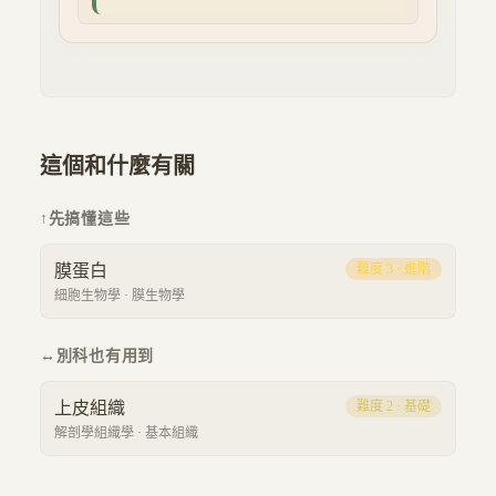
這個和什麼有關
↑
先搞懂這些
膜蛋白
難度
3
·
進階
細胞生物學
·
膜生物學
↔
別科也有用到
上皮組織
難度
2
·
基礎
解剖學組織學
·
基本組織