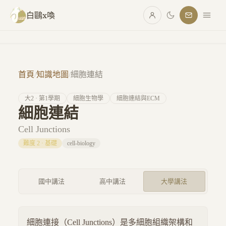
跳至主要內容
白鷗x喚
首頁
/
知識地圖
/
細胞連結
大
2
· 第
1
學期
細胞生物學
細胞連結與ECM
細胞連結
Cell Junctions
難度
2
·
基礎
cell-biology
國中講法
高中講法
大學講法
細胞連接（Cell Junctions）是多細胞組織架構和