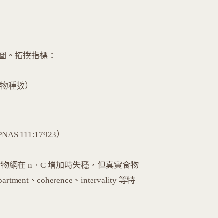
圖。拓撲指標：
S 為物種數）
, PNAS 111:17923）
食物網在 n、C 增加時失穩，但真實食物
、coherence、intervality 等特