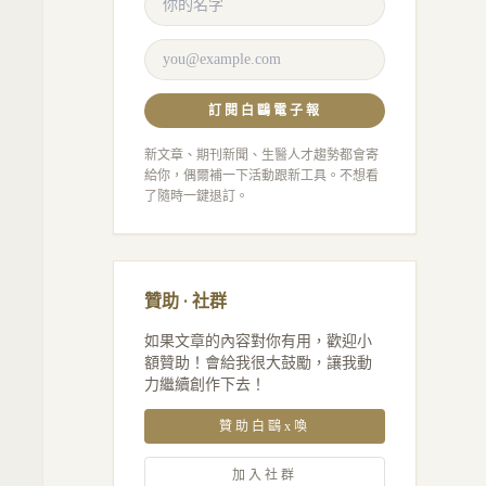
訂閱白鷗電子報
新文章、期刊新聞、生醫人才趨勢都會寄
給你，偶爾補一下活動跟新工具。不想看
了隨時一鍵退訂。
贊助 · 社群
如果文章的內容對你有用，歡迎小
額贊助！會給我很大鼓勵，讓我動
力繼續創作下去！
贊助白鷗x喚
加入社群