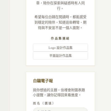
章，陪你在探索與疑惑時有人同
行。
希望每位白鷗在閱讀時，都能感受
到穩定的陪伴，知道這些轉彎、期
待與不安並不是一個人面對。
作品集連結
Logo 設計作品集
平面設計作品集
白鷗電子報
挑你想追的主題，信裡會附圖表跟
小提醒，讓你記得回來看進度。
姓名（選填）