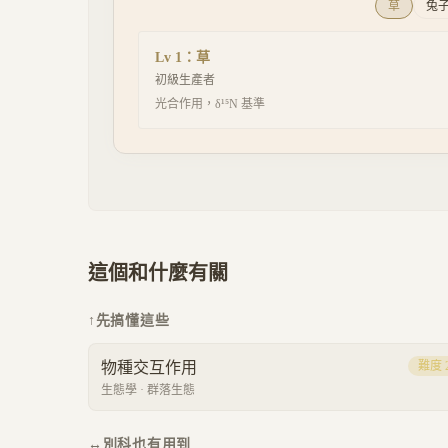
草
兔
Lv
1
：
草
初級生產者
光合作用，δ¹⁵N 基準
這個和什麼有關
↑
先搞懂這些
物種交互作用
難度
生態學
·
群落生態
↔
別科也有用到