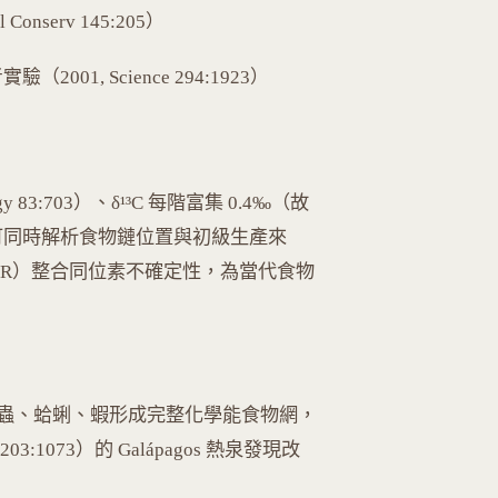
 Conserv 145:205）
驗（2001, Science 294:1923）
ology 83:703）、δ¹³C 每階富集 0.4‰（故
ot）可同時解析食物鏈位置與初級生產來
R, MixSIAR）整合同位素不確定性，為當代食物
蟲、蛤蜊、蝦形成完整化學能食物網，
 203:1073）的 Galápagos 熱泉發現改