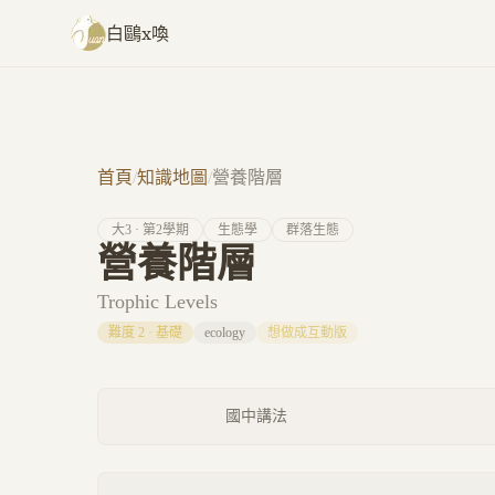
跳至主要內容
白鷗x喚
首頁
/
知識地圖
/
營養階層
大
3
· 第
2
學期
生態學
群落生態
營養階層
Trophic Levels
難度
2
·
基礎
ecology
想做成互動版
國中講法