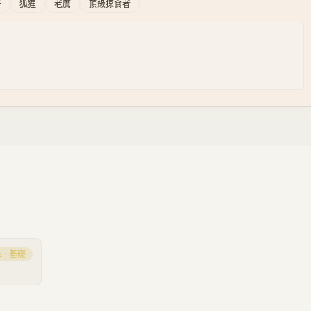
子
狐狸
老鷹
頂級掠食者
2
·
基礎