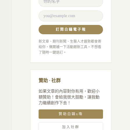
訂閱白鷗電子報
新文章、期刊新聞、生醫人才趨勢都會寄
給你，偶爾補一下活動跟新工具。不想看
了隨時一鍵退訂。
贊助 · 社群
如果文章的內容對你有用，歡迎小
額贊助！會給我很大鼓勵，讓我動
力繼續創作下去！
贊助白鷗x喚
加入社群