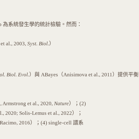
strap 為系統發生學的統計檢驗。然而：
., 2003,
Syst. Biol.
）
l. Biol. Evol.
）與 ABayes（Anisimova et al., 2011）提供平衡
rong et al., 2020,
Nature
）；(2)
; Solis-Lemus et al., 2022）；
mo, 2016）；(4) single-cell 譜系