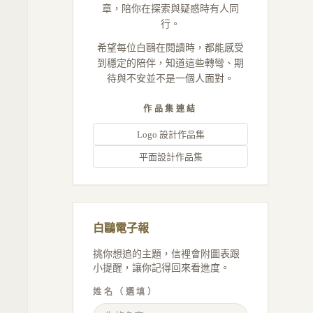
章，陪你在探索與疑惑時有人同
行。
希望每位白鷗在閱讀時，都能感受
到穩定的陪伴，知道這些轉彎、期
待與不安並不是一個人面對。
作品集連結
Logo 設計作品集
平面設計作品集
白鷗電子報
挑你想追的主題，信裡會附圖表跟
小提醒，讓你記得回來看進度。
姓名（選填）