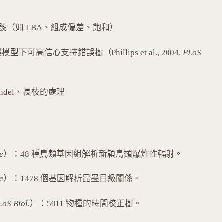
號（如 LBA、組成偏差、飽和）
下可高信心支持錯誤樹（Phillips et al., 2004,
PLoS
ndel、長枝的處理
e
）：48 種鳥類基因組解析新穎鳥類爆炸性輻射。
e
）：1478 個基因解析昆蟲目級關係。
LoS Biol.
）：5911 物種的時間校正樹。