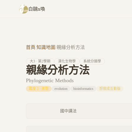
跳至主要內容
白鷗x喚
首頁
/
知識地圖
/
親緣分析方法
大
3
· 第
2
學期
演化生物學
系統分類學
親緣分析方法
Phylogenetic Methods
難度
3
·
進階
evolution
bioinformatics
想做成互動版
國中講法