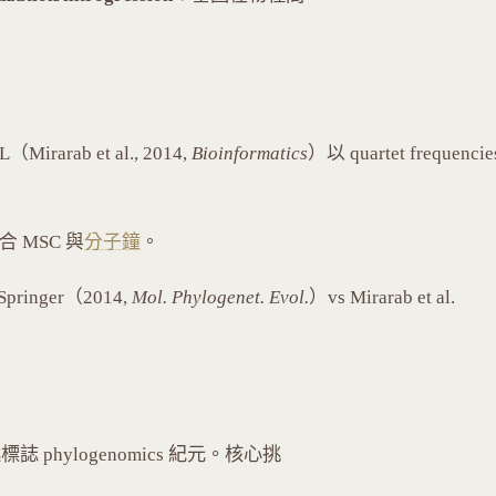
Mirarab et al., 2014,
Bioinformatics
）以 quartet frequencie
：整合 MSC 與
分子鐘
。
Springer（2014,
Mol. Phylogenet. Evol.
）vs Mirarab et al.
誌 phylogenomics 紀元。核心挑