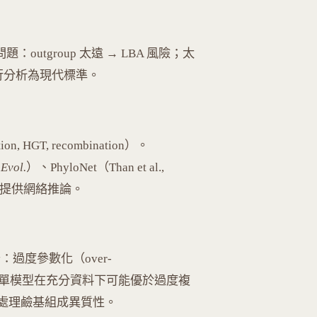
 問題：outgroup 太遠 → LBA 風險；太
up 並行分析為現代標準。
HGT, recombination）。
 Evol.
）、PhyloNet（Than et al.,
2016）提供網絡推論。
：過度參數化（over-
確性；簡單模型在充分資料下可能優於過度複
質模型處理鹼基組成異質性。