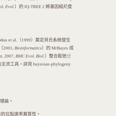
ol. Evol.
）的 IQ-TREE 2 將基因組尺度
Mau et al.（1999）奠定貝氏系統發生
（2001,
Bioinformatics
）的 MrBayes 成
 2007,
BMC Evol. Biol.
）整合鬆弛
分
的主流工具。詳見 bayesian-phylogeny
整理論。
分布的位點速率異質性。