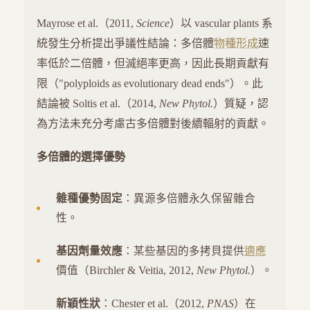
Mayrose et al.（2011,
Science
）以 vascular plants 系
統發生分析提出爭議性結論：多倍體
物種形成
速
率低於二倍體，但滅絕率更高，因此長期貢獻有
限（"polyploids as evolutionary dead ends"）。此
結論被 Soltis et al.（2014,
New Phytol.
）質疑，認
為方法未充分考慮古多倍體對後續輻射的貢獻。
多倍體的選擇優勢
雜種優勢固定
：異源多倍體永久保留雜合
性。
基因劑量效應
：某些基因的多拷貝提供
適應
價值（Birchler & Veitia, 2012,
New Phytol.
）。
新穎性狀
：Chester et al.（2012,
PNAS
）在