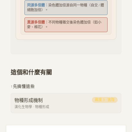
同源多倍體：
染色體加倍源自同一物種（自交 / 體
細胞加倍）。
異源多倍體：
不同物種雜交後染色體加倍（如小
麥、棉花）。
這個和什麼有關
↑
先搞懂這些
物種形成機制
難度
3
·
進階
演化生物學
·
物種形成