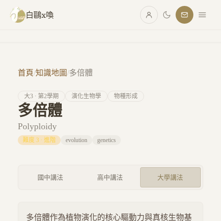
跳至主要內容
白鷗x喚
首頁
/
知識地圖
/
多倍體
大
3
· 第
2
學期
演化生物學
物種形成
多倍體
Polyploidy
難度
3
·
進階
evolution
genetics
國中講法
高中講法
大學講法
多倍體作為植物演化的核心驅動力與真核生物基