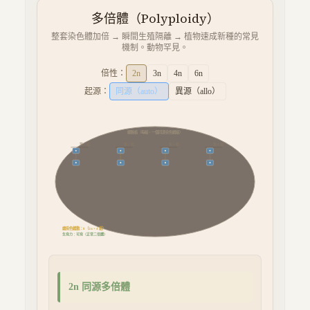
多倍體（Polyploidy）
整套染色體加倍 → 瞬間生殖隔離 → 植物速成新種的常見
機制。動物罕見。
倍性：
2
n
3
n
4
n
6
n
起源：
同源（auto）
異源（allo）
細胞核（每組 = 一個同源染色體組）
第
組
第
組
第
組
第
組
1
2
3
4
總染色體數：
（
組）
8
2
n ×
4
生育力：
可育（正常二倍體）
2
n
同源多倍體