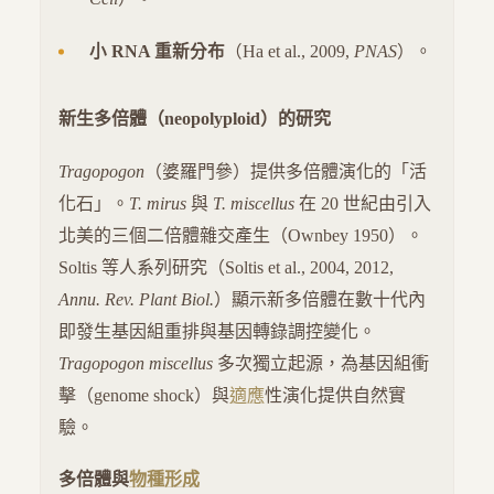
小 RNA 重新分布
（Ha et al., 2009,
PNAS
）。
新生多倍體（neopolyploid）的研究
Tragopogon
（婆羅門參）提供多倍體演化的「活
化石」。
T. mirus
與
T. miscellus
在 20 世紀由引入
北美的三個二倍體雜交產生（Ownbey 1950）。
Soltis 等人系列研究（Soltis et al., 2004, 2012,
Annu. Rev. Plant Biol.
）顯示新多倍體在數十代內
即發生基因組重排與基因轉錄調控變化。
Tragopogon miscellus
多次獨立起源，為基因組衝
擊（genome shock）與
適應
性演化提供自然實
驗。
多倍體與
物種形成