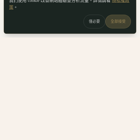
我們使用 cookie 改善網站體驗並分析流量。詳情請看
隱私權政
策
。
僅必要
全部接受
白鷗
x
喚
DailyBioJuan — Juan's field notes
我是 Juan。這裡是我寫的生醫職涯筆記、整理的生科概念，跟
一些自己當時很想要但找不到的工具。