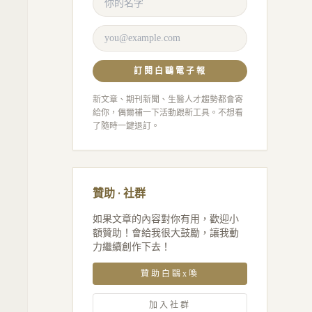
訂閱白鷗電子報
新文章、期刊新聞、生醫人才趨勢都會寄
給你，偶爾補一下活動跟新工具。不想看
了隨時一鍵退訂。
贊助 · 社群
如果文章的內容對你有用，歡迎小
額贊助！會給我很大鼓勵，讓我動
力繼續創作下去！
贊助白鷗x喚
加入社群