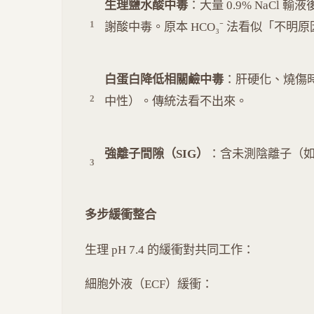
生理鹽水酸中毒
：大量 0.9% NaCl 輸液
謝酸中毒。原本 HCO₃⁻ 法看似「不明
白蛋白降低相關鹼中毒
：肝硬化、燒傷時白蛋白
中性）。傳統法看不出來。
強離子間隙（SIG）
：含未測陰離子（如 ke
多步緩衝整合
生理 pH 7.4 的緩衝對共同工作：
細胞外液（ECF）緩衝：