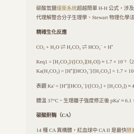
碳酸氫鹽
緩衝系統
超越簡單 H-H 公式，
代理解整合分子生理學、Stewart 物理化學
精確生化反應
CO₂ + H₂O ⇌ H₂CO₃ ⇌ HCO₃⁻ + H⁺
Keq1 = [H₂CO₃]/([CO₂][H₂O]) ≈ 1.7 × 10⁻³
Ka(H₂CO₃) = [H⁺][HCO₃⁻]/[H₂CO₃] = 1.7 ×
表觀 Ka' = [H⁺][HCO₃⁻]/([CO₂] + [H₂CO₃]) 
體溫 37°C、生理離子強度修正後 pKa' ≈ 6.1
碳酸酐酶（CA）
14 種 CA 異構體，紅血球中 CA II 是最快
酵