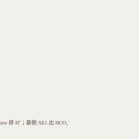
ase 排 H⁺；基側 AE1 出 HCO₃⁻