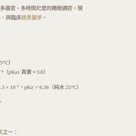
涉及多器官、多時間尺度的精緻調控。現
法、與臨床
精準醫學
。
（25°C）
 10⁻⁴（pKa1 真實 ≈ 3.8）
≈ 4.3 × 10⁻⁷，pKa' = 6.36（純水 25°C）
。
素
之一：