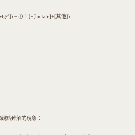
⁺]) − ([Cl⁻]+[lactate]+[其他])
法解釋傳統觀點難解的現象：