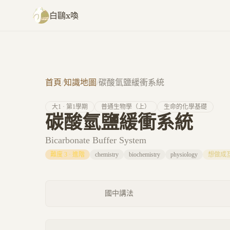
跳至主要內容
白鷗x喚
首頁
/
知識地圖
/
碳酸氫鹽緩衝系統
大
1
· 第
1
學期
普通生物學（上）
生命的化學基礎
碳酸氫鹽緩衝系統
Bicarbonate Buffer System
難度
3
·
進階
chemistry
biochemistry
physiology
想做成
國中講法