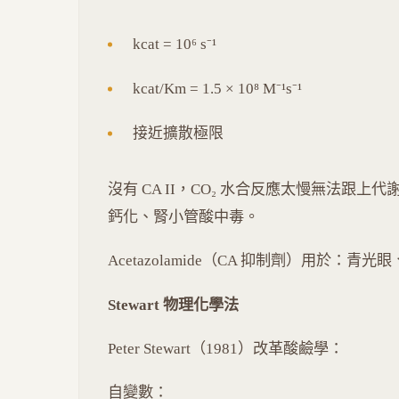
kcat = 10⁶ s⁻¹
kcat/Km = 1.5 × 10⁸ M⁻¹s⁻¹
接近擴散極限
沒有 CA II，CO₂ 水合反應太慢無法跟上代
鈣化、腎小管酸中毒。
Acetazolamide（CA 抑制劑）用於：
Stewart 物理化學法
Peter Stewart（1981）改革酸鹼學：
自變數：