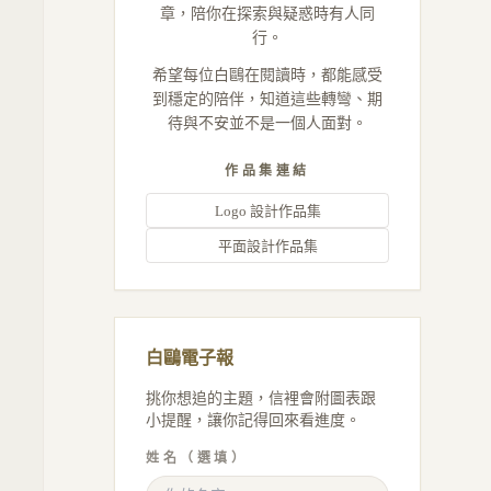
章，陪你在探索與疑惑時有人同
行。
希望每位白鷗在閱讀時，都能感受
到穩定的陪伴，知道這些轉彎、期
待與不安並不是一個人面對。
作品集連結
Logo 設計作品集
平面設計作品集
白鷗電子報
挑你想追的主題，信裡會附圖表跟
小提醒，讓你記得回來看進度。
姓名（選填）