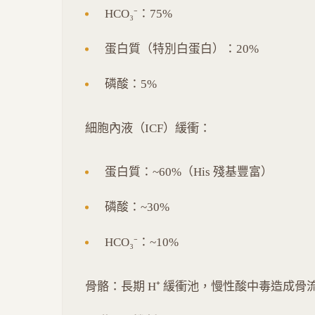
HCO₃⁻：75%
蛋白質（特別白蛋白）：20%
磷酸：5%
細胞內液（ICF）緩衝：
蛋白質：~60%（His 殘基豐富）
磷酸：~30%
HCO₃⁻：~10%
骨骼：長期 H⁺ 緩衝池，慢性酸中毒造成骨流