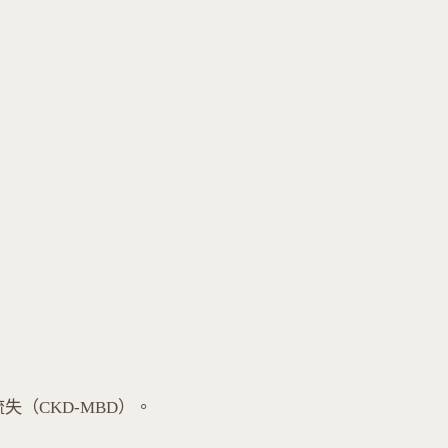
失（CKD-MBD）。