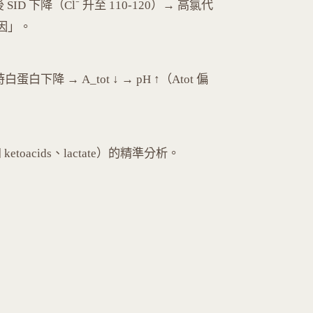
後 SID 下降（Cl⁻ 升至 110-120）→ 高氯代
原因」。
下降 → A_tot ↓ → pH ↑（Atot 偏
toacids、lactate）的精準分析。