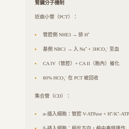
腎臟分子機制
近曲小管（PCT）：
管腔側 NHE3 → 排 H⁺
基側 NBC1 → 入 Na⁺ + 3HCO₃⁻ 至血
CA IV（管腔）+ CA II（胞內）催化
80% HCO₃⁻ 在 PCT 被回收
集合管（CD）：
α-插入細胞：管腔 V-ATPase + H⁺/K⁺-ATP
β-插入細胞：相反方向，鹼中毒時運作