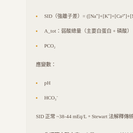
SID（強離子差）= ([Na⁺]+[K⁺]+[Ca²⁺]+[Mg²
A_tot：弱酸總量（主要白蛋白 + 磷酸）
PCO₂
應變數：
pH
HCO₃⁻
SID 正常 ~38-44 mEq/L。Stewart 