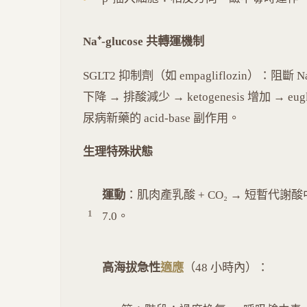
Na⁺-glucose 共轉運機制
SGLT2 抑制劑（如 empagliflozin）：阻斷 Na
下降 → 排酸減少 → ketogenesis 增加 → 
尿病新藥的 acid-base 副作用。
生理特殊狀態
運動
：肌肉產乳酸 + CO₂ → 短暫代
7.0。
高海拔急性
適應
（48 小時內）：