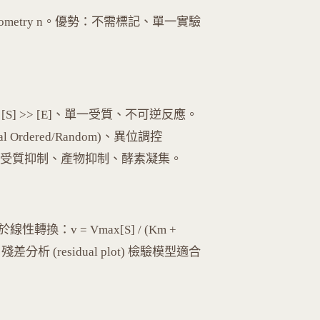
hiometry n。優勢：不需標記、單一實驗
 = 0)、[S] >> [E]、單一受質、不可逆反應。
al Ordered/Random)、異位調控
KNF 模型、受質抑制、產物抑制、酵素凝集。
優於線性轉換：v = Vmax[S] / (Km +
thm。殘差分析 (residual plot) 檢驗模型適合