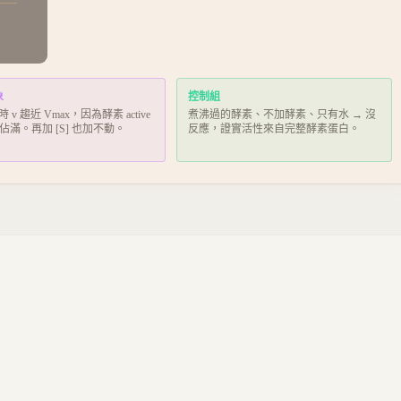
象
控制組
高時 v 趨近 Vmax，因為酵素 active
煮沸過的酵素、不加酵素、只有水 → 沒
全被佔滿。再加 [S] 也加不動。
反應，證實活性來自完整酵素蛋白。