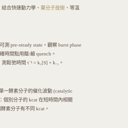
析，結合快速動力學、
單分子技術
、等溫
 pre-steady state，觀察 burst phase
後在精確時間點用酸/鹼 quench。
測鬆弛時間 τ⁻¹ = k₁[S] + k₋₁。
一酵素分子的催化波動 (catalytic
fect)：個別分子的 kcat 在短時間內相關
)：不同酵素分子有不同 kcat。