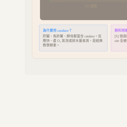
[S] 濃度
為什麼用 catalase？
飽和現
肝臟、馬鈴薯、酵母都富含 catalase。反
[S] 很
應快、產 O₂ 氣泡或排水量易測，是經典
site 
教學酵素。