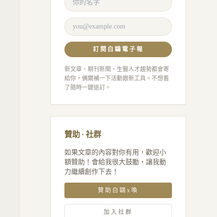
訂閱白鷗電子報
新文章、期刊新聞、生醫人才趨勢都會寄
給你，偶爾補一下活動跟新工具。不想看
了隨時一鍵退訂。
贊助 · 社群
如果文章的內容對你有用，歡迎小
額贊助！會給我很大鼓勵，讓我動
力繼續創作下去！
贊助白鷗x喚
加入社群