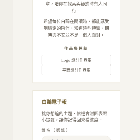
章，陪你在探索與疑惑時有人同
行。
希望每位白鷗在閱讀時，都能感受
到穩定的陪伴，知道這些轉彎、期
待與不安並不是一個人面對。
作品集連結
Logo 設計作品集
平面設計作品集
白鷗電子報
挑你想追的主題，信裡會附圖表跟
小提醒，讓你記得回來看進度。
姓名（選填）