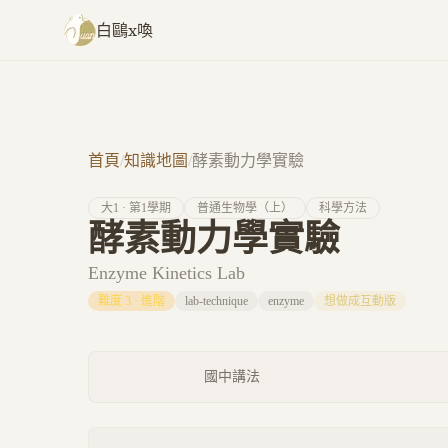
跳至主要內容
白鷗x喚
首頁
/
知識地圖
/
酵素動力學實驗
大
1
· 第
1
學期
普通生物學（上）
科學方法
酵素動力學實驗
Enzyme Kinetics Lab
難度
3
·
進階
lab-technique
enzyme
想做成互動版
國中講法