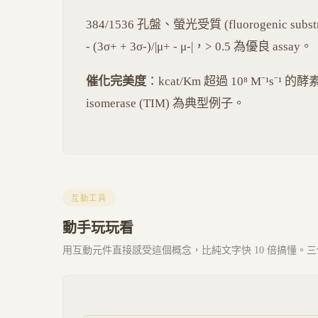
384/1536 孔盤、螢光受質 (fluorogenic substr
- (3σ+ + 3σ-)/|μ+ - μ-|，> 0.5 為優良 assay。
催化完美度
：kcat/Km 超過 10⁸ M⁻¹s⁻¹ 的
isomerase (TIM) 為典型例子。
互動工具
動手玩玩看
用互動元件直接感受這個概念，比純文字快 10 倍搞懂。三個 