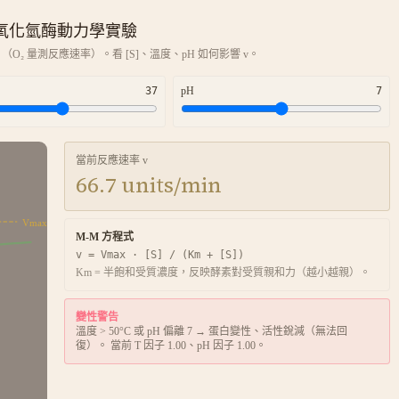
氧化氫酶動力學實驗
 + ½ O₂↑ （O₂ 量測反應速率）。看 [S]、溫度、pH 如何影響 v。
37
pH
7
當前反應速率 v
66.7
units/min
Vmax
M-M 方程式
v = Vmax · [S] / (Km + [S])
Km = 半飽和受質濃度，反映酵素對受質親和力（越小越親）。
變性警告
溫度 > 50°C 或 pH 偏離 7 → 蛋白變性、活性銳減（無法回
復）。 當前 T 因子
1.00
、pH 因子
1.00
。