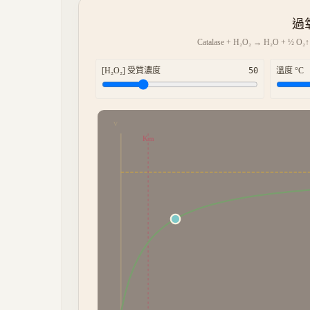
過
Catalase + H₂O₂ → H₂O
[H₂O₂] 受質濃度
50
溫度 °C
v
Km