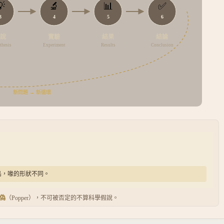

🔬
📊
✅
3
4
5
6
假說
實驗
結果
結論
hesis
Experiment
Results
Conclusion
新問題 → 新循環
鳥，喙的形狀不同。
偽
（Popper），不可被否定的不算科學假說。