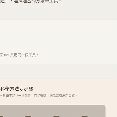
問題」，選擇適當的方法學工具。
tier 共用同一個工具。
科學方法 6 步驟
。科學不是「一次到位」而是循環：結論常引出新問題。