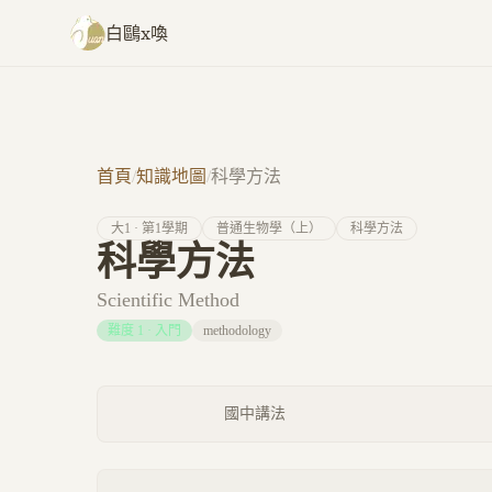
跳至主要內容
白鷗x喚
首頁
/
知識地圖
/
科學方法
大
1
· 第
1
學期
普通生物學（上）
科學方法
科學方法
Scientific Method
難度
1
·
入門
methodology
國中講法