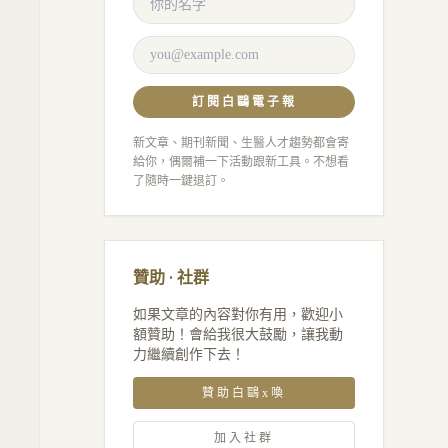
訂閱白鷗電子報
新文章、期刊新聞、生醫人才趨勢都會寄
給你，偶爾補一下活動跟新工具。不想看
了隨時一鍵退訂。
贊助 · 社群
如果文章的內容對你有用，歡迎小
額贊助！會給我很大鼓勵，讓我動
力繼續創作下去！
贊助白鷗x喚
加入社群