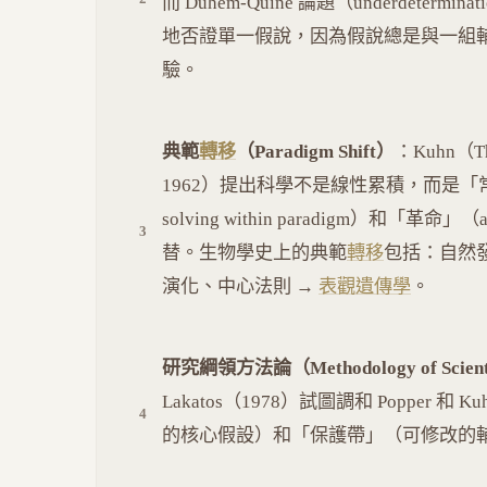
而 Duhem-Quine 論題（underdeter
地否證單一假說，因為假說總是與一組輔助假設（a
驗。
典範
轉移
（Paradigm Shift）
：Kuhn（The S
1962）提出科學不是線性累積，而是「常規科學」（
solving within paradigm）和「革命」（anom
替。生物學史上的典範
轉移
包括：自然發
演化、中心法則 →
表觀遺傳學
。
研究綱領方法論（Methodology of Scientif
Lakatos（1978）試圖調和 Poppe
的核心假設）和「保護帶」（可修改的