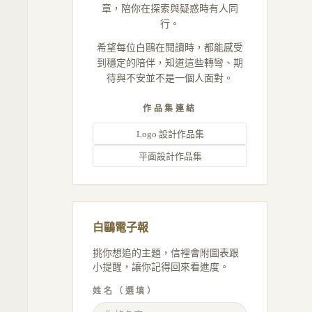
章，陪你在探索與疑惑時有人同
行。
希望每位白鷗在閱讀時，都能感受
到穩定的陪伴，知道這些轉彎、期
待與不安並不是一個人面對。
作品集連結
Logo 設計作品集
平面設計作品集
白鷗電子報
挑你想追的主題，信裡會附圖表跟
小提醒，讓你記得回來看進度。
姓名（選填）