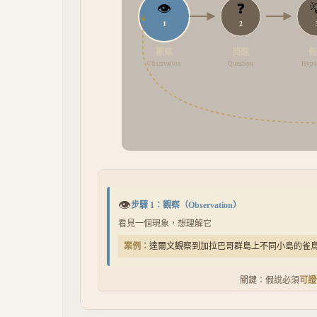
👁
❓

1
2
觀察
問題
Observation
Question
Hypot
👁
步驟
1
：
觀察
（
Observation
）
看見一個現象，想理解它
案例：
達爾文觀察到加拉巴哥群島上不同小島的雀
關鍵：假說必須
可證