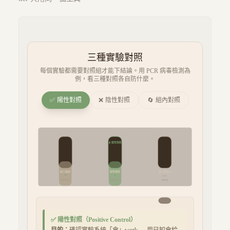
三種實驗對照
每個實驗都需要對照組才能下結論。用 PCR 病毒檢測為
例，看三種對照各自防什麼。
✅
陽性對照
❌
陰性對照
🔄
組內對照
陽性對照
⬇
病人樣本
陽性對照
病人樣本2
+
+
—
陽性訊號
陽性訊號
無訊號
✅
陽性對照
（
Positive Control
）