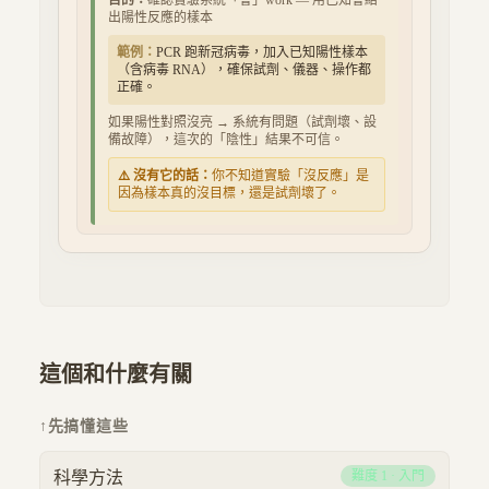
目的：
確認實驗系統「會」work — 用已知會給
出陽性反應的樣本
範例：
PCR 跑新冠病毒，加入已知陽性樣本
（含病毒 RNA），確保試劑、儀器、操作都
正確。
如果陽性對照沒亮 → 系統有問題（試劑壞、設
備故障），這次的「陰性」結果不可信。
⚠️ 沒有它的話：
你不知道實驗「沒反應」是
因為樣本真的沒目標，還是試劑壞了。
這個和什麼有關
↑
先搞懂這些
科學方法
難度
1
·
入門