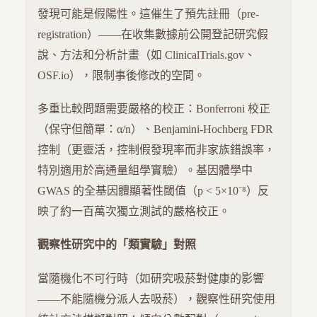
發現可能是假陽性。這催生了預先註冊（pre-
registration）——在收集數據前公開登記研究假
說、方法和分析計畫（如 ClinicalTrials.gov、
OSF.io），限制事後修改的空間。
多重比較問題需要嚴格的校正：Bonferroni 校正
（保守但簡單：α/n）、Benjamini-Hochberg FDR
控制（更靈活，控制假發現率而非家族錯誤率，
特別適用於高通量組學實驗）。基因體學中
GWAS 的全基因體顯著性閾值（p < 5×10⁻⁸）反
映了約一百萬次獨立測試的嚴格校正。
觀察性研究中的「類實驗」對照
當隨機化不可行時（如研究吸菸對健康的影響
——不能隨機分派人去吸菸），觀察性研究使用