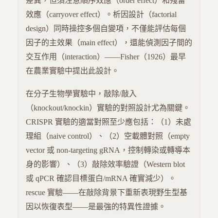
差異，但須注意順序效應（order effect）和殘留
效應（carryover effect）。析因設計（factorial
design）同時操控多個自變項，不僅能評估每個
因子的主效果（main effect），還能偵測因子間的
交互作用（interaction）——Fisher（1926）最早
在農業實驗中提出此設計。
在分子生物學實驗中，敲除/敲入
（knockout/knockin）實驗的對照設計尤為關鍵。
CRISPR 實驗的適當對照至少應包括：（1）未處
理組（naive control）、（2）空載體對照（empty
vector 或 non-targeting gRNA，控制轉染或轉導本
身的影響）、（3）敲除效率驗證（Western blot
或 qPCR 確認目標蛋白/mRNA 確實減少）。
rescue 實驗——在敲除背景下重新表現野生型基
因以恢復表型——是最強的特異性證據。