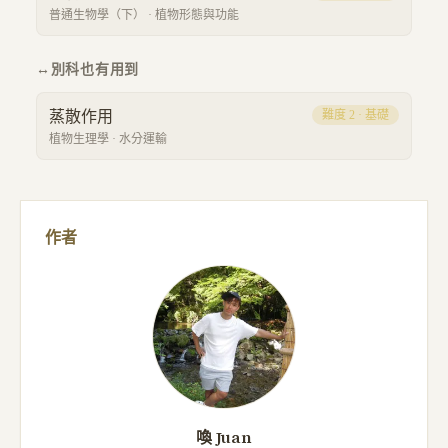
普通生物學（下）
·
植物形態與功能
↔
別科也有用到
蒸散作用
難度
2
·
基礎
植物生理學
·
水分運輸
作者
喚 Juan