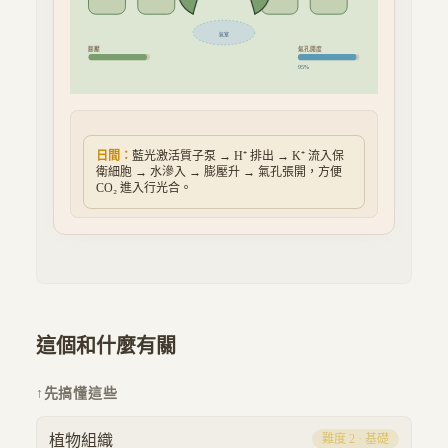
氣室
膨壓
氣孔開度
95
%
日間：
藍光激活質子泵 → H⁺ 排出 → K⁺ 流入保
衛細胞 → 水滲入 → 膨壓升 → 氣孔張開，方便
CO₂ 進入行光合。
這個和什麼有關
↑
先搞懂這些
植物組織
難度
2
·
基礎