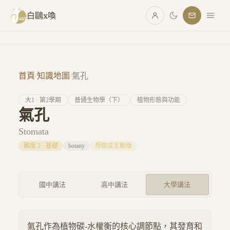
跳至主要內容
白鷗x喚
首頁
/
知識地圖
/
氣孔
大
1
· 第
2
學期
普通生物學（下）
植物形態與功能
氣孔
Stomata
難度
2
·
基礎
botany
想做成互動版
國中講法
高中講法
大學講法
氣孔作為植物碳-水權衡的核心調節點，其發育和