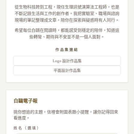
從生物科技跨到工程，現任生理訊號演算法工程師，也是
不斷記錄生活與工作的創作者。我把實驗室、職場與諮詢
現場的筆記整理成文章，陪你在探索與疑惑時有人同行。
希望每位白鷗在閱讀時，都能感受到穩定的陪伴，知道這
些轉彎、期待與不安並不是一個人面對。
作品集連結
Logo 設計作品集
平面設計作品集
白鷗電子報
挑你想追的主題，信裡會附圖表跟小提醒，讓你記得回來
看進度。
姓名（選填）