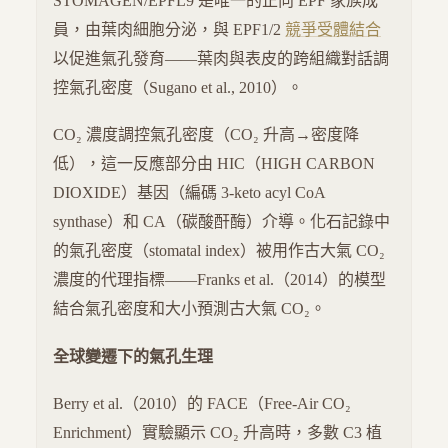
STOMAGEN/EPFL9 是唯一的正向 EPF 家族成
員，由葉肉細胞分泌，與 EPF1/2
競爭
受體結合
以促進氣孔發育——葉肉與表皮的跨組織對話調
控氣孔密度（Sugano et al., 2010）。
CO₂ 濃度調控氣孔密度（CO₂ 升高→密度降
低），這一反應部分由 HIC（HIGH CARBON
DIOXIDE）基因（編碼 3-keto acyl CoA
synthase）和 CA（碳酸酐酶）介導。化石記錄中
的氣孔密度（stomatal index）被用作古大氣 CO₂
濃度的代理指標——Franks et al.（2014）的模型
結合氣孔密度和大小預測古大氣 CO₂。
全球變遷下的氣孔生理
Berry et al.（2010）的 FACE（Free-Air CO₂
Enrichment）實驗顯示 CO₂ 升高時，多數 C3 植