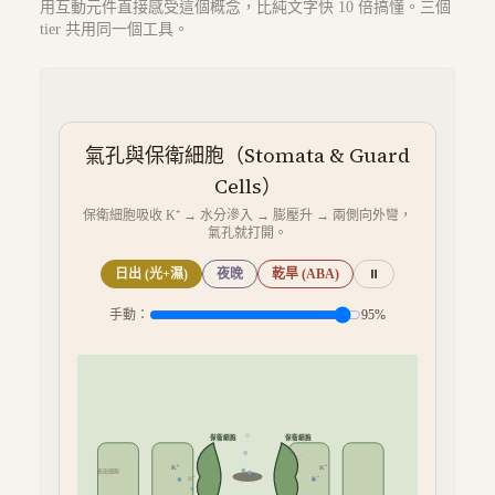
用互動元件直接感受這個概念，比純文字快 10 倍搞懂。三個
tier 共用同一個工具。
氣孔與保衛細胞（Stomata & Guard
Cells）
保衛細胞吸收 K⁺ → 水分滲入 → 膨壓升 → 兩側向外彎，
氣孔就打開。
日出 (光+濕)
夜晚
乾旱 (ABA)
⏸
手動：
95
%
保衛細胞
保衛細胞
K⁺
K⁺
K⁺
K⁺
表皮細胞
K⁺
K⁺