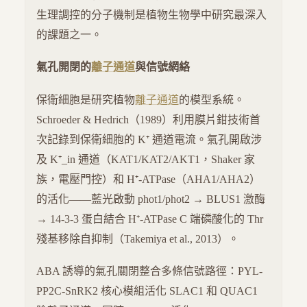
生理調控的分子機制是植物生物學中研究最深入
的課題之一。
氣孔開閉的
離子通道
與信號網絡
保衛細胞是研究植物
離子通道
的模型系統。
Schroeder & Hedrich（1989）利用膜片鉗技術首
次記錄到保衛細胞的 K⁺ 通道電流。氣孔開啟涉
及 K⁺_in 通道（KAT1/KAT2/AKT1，Shaker 家
族，電壓門控）和 H⁺-ATPase（AHA1/AHA2）
的活化——藍光啟動 phot1/phot2 → BLUS1 激酶
→ 14-3-3 蛋白結合 H⁺-ATPase C 端磷酸化的 Thr
殘基移除自抑制（Takemiya et al., 2013）。
ABA 誘導的氣孔關閉整合多條信號路徑：PYL-
PP2C-SnRK2 核心模組活化 SLAC1 和 QUAC1