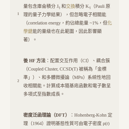
量包含庫侖積分 Jᵢⱼ 和
交換
積分 Kᵢⱼ（Pauli 原
理的量子力學結果），但忽略電子相關能
（correlation energy，約佔總能量 ~1%，但
化
學鍵
能的量級也在此範圍，因此影響顯
著）。
後 HF 方法
：配置交互作用（CI）、耦合簇
（Coupled Cluster, CCSD(T) 被稱為「金標
準」）、和多體微擾論（MPn）系統性地回
收相關能。計算成本隨基底函數和電子數呈
多項式至指數成長。
密度泛函理論（DFT）
：Hohenberg-Kohn 定
理（1964）證明基態性質可由電子密度 ρ(r)