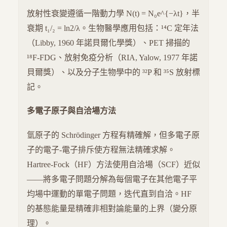
放射性衰變遵循一階動力學 N(t) = N₀e^{−λt}，半
衰期 t₁/₂ = ln2/λ。生物醫學應用包括：¹⁴C 定年法
（Libby, 1960 年諾貝爾化學獎）、PET 掃描的
¹⁸F-FDG、放射免疫分析（RIA, Yalow, 1977 年諾
貝爾獎）、以及分子生物學中的 ³²P 和 ³⁵S 放射標
記。
多電子原子與自洽場方法
氫原子的 Schrödinger 方程有精確解，但多電子原
子的電子-電子排斥使方程無法精確求解。
Hartree-Fock（HF）方法使用自洽場（SCF）近似
——將多電子問題分解為每個電子在其他電子平
均場中運動的單電子問題，迭代直到自洽。HF
的基態能量是精確非相對論能量的上界（變分原
理）。