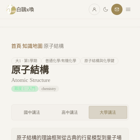
跳至主要內容
白鷗x喚
首頁
/
知識地圖
/
原子結構
大
1
· 第
1
學期
普通化學/有機化學
原子結構與化學鍵
原子結構
Atomic Structure
難度
1
·
入門
chemistry
國中講法
高中講法
大學講法
原子結構的理論框架從古典的行星模型到量子場