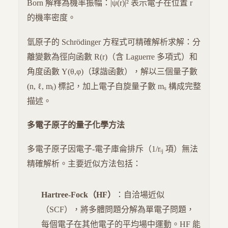
Born 解釋為機率振幅：|ψ(r)|² 表示電子在位置 r
的機率密度。
氫原子的 Schrödinger 方程式可精確解析求解：分
離變數為徑向函數 R(r)（含 Laguerre 多項式）和
角度函數 Y(θ,φ)（球諧函數），解以三個量子數
(n, ℓ, mₗ) 標記，加上電子自旋量子數 mₛ 構成完整
描述。
多電子原子的量子化學方法
多電子原子因電子-電子庫侖排斥（1/rᵢⱼ 項）無法
精確解析。主要近似方法包括：
Hartree-Fock（HF）
：自洽場近似
（SCF），將多體問題分解為單電子問題，
每個電子在其他電子的平均場中運動。HF 能