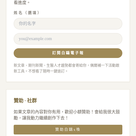
看進度。
姓名（選填）
訂閱白鷗電子報
新文章、期刊新聞、生醫人才趨勢都會寄給你，偶爾補一下活動跟
新工具。不想看了隨時一鍵退訂。
贊助 · 社群
如果文章的內容對你有用，歡迎小額贊助！會給我很大鼓
勵，讓我動力繼續創作下去！
贊助白鷗x喚