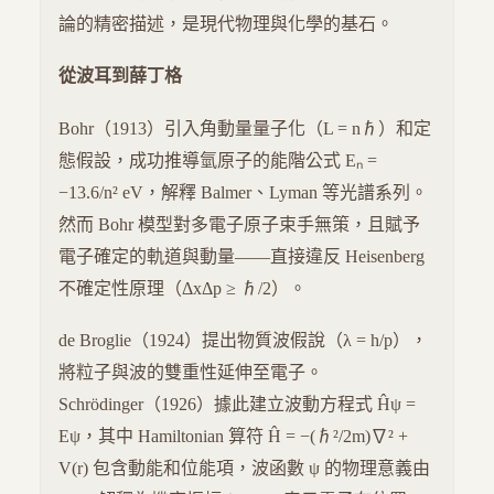
論的精密描述，是現代物理與化學的基石。
從波耳到薛丁格
Bohr（1913）引入角動量量子化（L = nℏ）和定
態假設，成功推導氫原子的能階公式 Eₙ =
−13.6/n² eV，解釋 Balmer、Lyman 等光譜系列。
然而 Bohr 模型對多電子原子束手無策，且賦予
電子確定的軌道與動量——直接違反 Heisenberg
不確定性原理（ΔxΔp ≥ ℏ/2）。
de Broglie（1924）提出物質波假說（λ = h/p），
將粒子與波的雙重性延伸至電子。
Schrödinger（1926）據此建立波動方程式 Ĥψ =
Eψ，其中 Hamiltonian 算符 Ĥ = −(ℏ²/2m)∇² +
V(r) 包含動能和位能項，波函數 ψ 的物理意義由