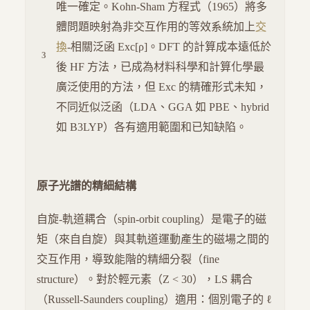
唯一確定。Kohn-Sham 方程式（1965）將多
體問題映射為非交互作用的等效系統加上
交
換
-相關泛函 Exc[ρ]。DFT 的計算成本遠低於
後 HF 方法，已成為材料科學和計算化學最
廣泛使用的方法，但 Exc 的精確形式未知，
不同近似泛函（LDA、GGA 如 PBE、hybrid
如 B3LYP）各有適用範圍和已知缺陷。
原子光譜的精細結構
自旋-軌道耦合（spin-orbit coupling）是電子的磁
矩（來自自旋）與其軌道運動產生的磁場之間的
交互作用，導致能階的精細分裂（fine
structure）。對於輕元素（Z < 30），LS 耦合
（Russell-Saunders coupling）適用：個別電子的 ℓ