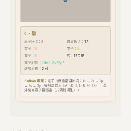
C
·
碳
原子序 Z：
6
質量數 A：
12
質子：
6
中子：
6
電子：
6
族：
非金屬
電子組態：
[He] 2s²2p²
殼層分佈：
2→4
Aufbau 填充：
電子由低能階開始填：1s → 2s → 2p
→ 3s → 3p。每殼層最大 2n²（K=2, L=8, M=18）。 最
外層 8 電子最穩定（八隅體規則）。