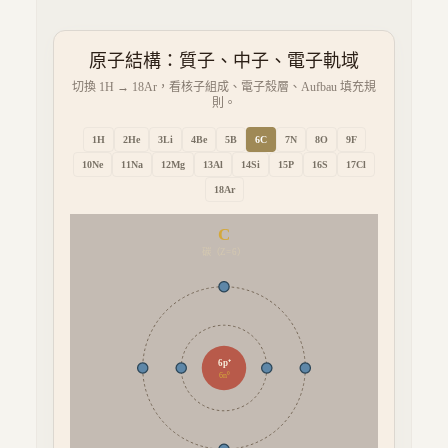
原子結構：質子、中子、電子軌域
切換 1H → 18Ar，看核子組成、電子殼層、Aufbau 填充規
則。
1
H
2
He
3
Li
4
Be
5
B
6
C
7
N
8
O
9
F
10
Ne
11
Na
12
Mg
13
Al
14
Si
15
P
16
S
17
Cl
18
Ar
C
碳
（Z=
6
）
6
p⁺
6
n⁰