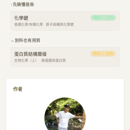
↑
先搞懂這些
化學鍵
難度
1
·
入門
普通化學/有機化學
·
原子結構與化學鍵
↔
別科也有用到
蛋白質結構層級
難度
3
·
進階
生物化學（上）
·
胺基酸與蛋白質
作者