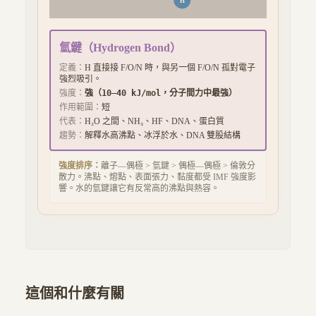
H
氫鍵
（
Hydrogen Bond
）
定義：
H 直接接 F/O/N 時，與另一個 F/O/N 孤對電子
強烈吸引。
強度：
強（10–40 kJ/mol，分子間力中最強）
作用範圍：
短
代表：
H₂O 之間、NH₃、HF、DNA、蛋白質
趨勢：
解釋水高沸點、冰浮於水、DNA 雙股結構
強度排序：
離子—偶極 > 氫鍵 > 偶極—偶極 > 倫敦分
散力。沸點、熔點、表面張力、黏度都受 IMF 強度影
響。水的氫鍵讓它有反常高的沸點與熱容。
這個和什麼有關