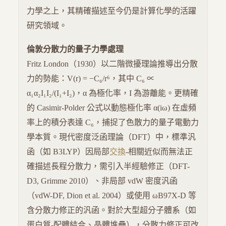
力學之上，其精確描述至今仍是計算化學的活躍
研究領域。
倫敦分散力的量子力學處理
Fritz London（1930）以二階微擾理論推導出分散
力的勢能：V(r) = −C₆/r⁶，其中 C₆ ∝
α₁α₂I₁I₂/(I₁+I₂)，α 為極化率，I 為游離能。更精確
的 Casimir-Polder 公式以動態極化率 α(iω) 在虛頻
率上的積分表達 C₆，捕捉了色散力的量子電動力
學本質。現代密度泛函理論（DFT）中，標準汎
函（如 B3LYP）因局部
交換
-相關近似而無法正
確描述長程分散力，需引入半經驗修正（DFT-
D3, Grimme 2010）、非局部 vdW 密度汎函
（vdW-DF, Dion et al. 2004）或使用 ωB97X-D 等
含分散力修正的汎函。對於大型超分子體系（如
蛋白質-配體結合、晶體堆疊），分散力修正可改