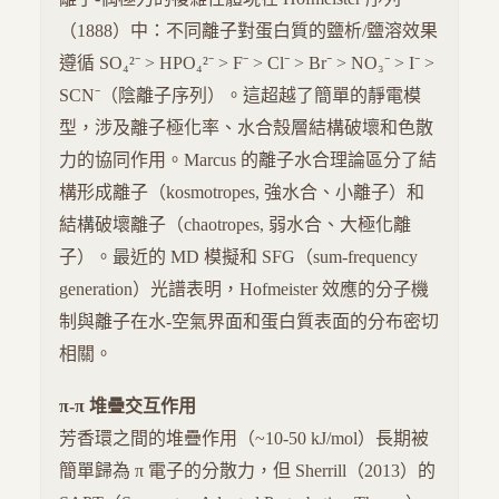
（1888）中：不同離子對蛋白質的鹽析/鹽溶效果
遵循 SO₄²⁻ > HPO₄²⁻ > F⁻ > Cl⁻ > Br⁻ > NO₃⁻ > I⁻ >
SCN⁻（陰離子序列）。這超越了簡單的靜電模
型，涉及離子極化率、水合殼層結構破壞和色散
力的協同作用。Marcus 的離子水合理論區分了結
構形成離子（kosmotropes, 強水合、小離子）和
結構破壞離子（chaotropes, 弱水合、大極化離
子）。最近的 MD 模擬和 SFG（sum-frequency
generation）光譜表明，Hofmeister 效應的分子機
制與離子在水-空氣界面和蛋白質表面的分布密切
相關。
π-π 堆疊交互作用
芳香環之間的堆疊作用（~10-50 kJ/mol）長期被
簡單歸為 π 電子的分散力，但 Sherrill（2013）的