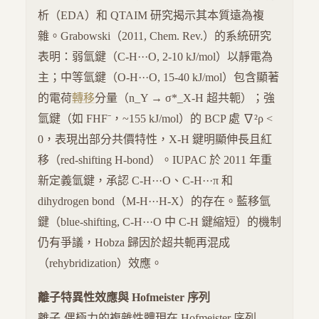
析（EDA）和 QTAIM 研究揭示其本質遠為複
雜。Grabowski（2011, Chem. Rev.）的系統研究
表明：弱氫鍵（C-H···O, 2-10 kJ/mol）以靜電為
主；中等氫鍵（O-H···O, 15-40 kJ/mol）包含顯著
的電荷
轉移
分量（n_Y → σ*_X-H 超共軛）；強
氫鍵（如 FHF⁻，~155 kJ/mol）的 BCP 處 ∇²ρ <
0，表現出部分共價特性，X-H 鍵明顯伸長且紅
移（red-shifting H-bond）。IUPAC 於 2011 年重
新定義氫鍵，承認 C-H···O、C-H···π 和
dihydrogen bond（M-H···H-X）的存在。藍移氫
鍵（blue-shifting, C-H···O 中 C-H 鍵縮短）的機制
仍有爭議，Hobza 歸因於超共軛再混成
（rehybridization）效應。
離子特異性效應與 Hofmeister 序列
離子-偶極力的複雜性體現在 Hofmeister 序列