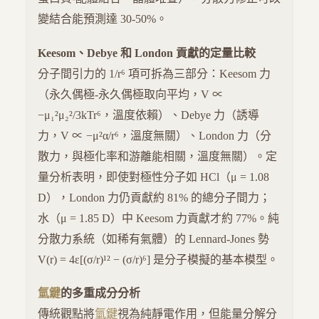
變結合能預測達 30-50%。
Keesom、Debye 和 London 貢獻的定量比較
分子間引力的 1/r⁶ 項可拆為三部分：Keesom 力
（永久偶極-永久偶極取向平均，V ∝
−μ₁²μ₂²/3kTr⁶，溫度依賴）、Debye 力（誘導
力，V ∝ −μ²α/r⁶，溫度無關）、London 力（分
散力，與極化率和游離能相關，溫度無關）。定
量分析表明，即使對極性分子如 HCl（μ = 1.08
D），London 力仍貢獻約 81% 的總分子間力；
水（μ = 1.85 D）中 Keesom 力貢獻才約 77%。純
分散力系統（如稀有氣體）的 Lennard-Jones 勢
V(r) = 4ε[(σ/r)¹² − (σ/r)⁶] 是分子模擬的基本模型。
氫鍵
的多重成分分析
傳統觀點將
氫鍵
視為純靜電作用，但能量分解分