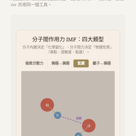
tier 共用同一個工具。
分子間作用力 IMF：四大類型
分子內鍵決定「化學變化」、分子間力決定「物理性質」
（沸點、溶解度、黏度）。
倫敦分散力
偶極—偶極
氫鍵
離子—偶極
O
H
氫鍵
O