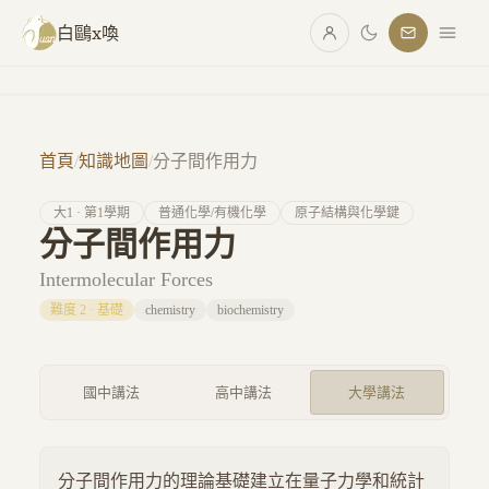
跳至主要內容
白鷗x喚
首頁
/
知識地圖
/
分子間作用力
大
1
· 第
1
學期
普通化學/有機化學
原子結構與化學鍵
分子間作用力
Intermolecular Forces
難度
2
·
基礎
chemistry
biochemistry
國中講法
高中講法
大學講法
分子間作用力的理論基礎建立在量子力學和統計