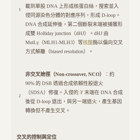
載到單股 DNA 上形成核蛋白絲，搜索並入
侵同源染色分體的對應序列，形成 D-loop。
DNA 合成延伸後，第二個斷裂末端被捕獲形
成雙 Holliday junction（dHJ）。dHJ 由
MutLγ（MLH1-MLH3）等
核酸
酶以偏向交叉
方式解離（biased resolution）。
非交叉途徑（Non-crossover, NCO）
：約
90% 的 DSB 透過合成依賴性股退火
（SDSA）修復。入侵的 3' 末端在 DNA 合成
後從 D-loop 退出，與另一端退火，產生基因
轉換但不產生交叉。
交叉的控制與定位