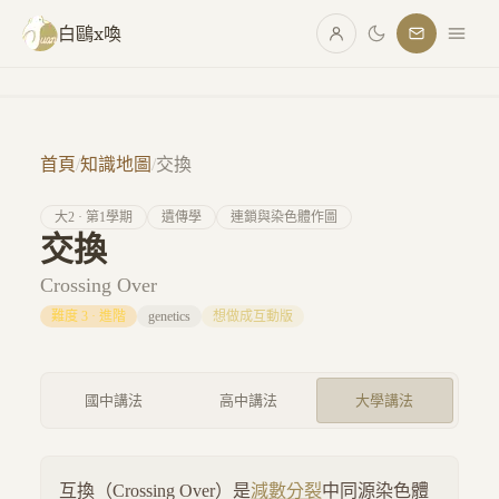
跳至主要內容
白鷗x喚
首頁
/
知識地圖
/
交換
大
2
· 第
1
學期
遺傳學
連鎖與染色體作圖
交換
Crossing Over
難度
3
·
進階
genetics
想做成互動版
國中講法
高中講法
大學講法
互換（Crossing Over）是
減數分裂
中同源染色體