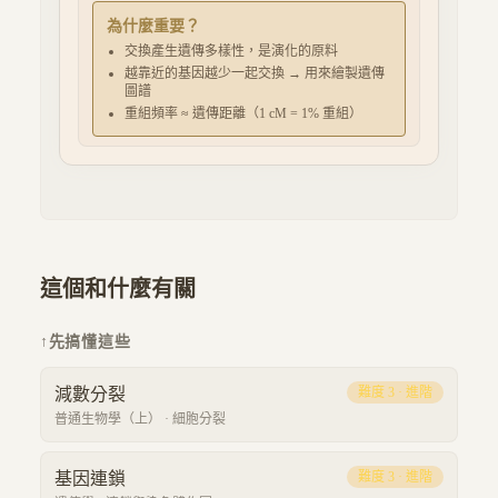
為什麼重要？
交換產生遺傳多樣性，是演化的原料
越靠近的基因越少一起交換 → 用來繪製遺傳
圖譜
重組頻率 ≈ 遺傳距離（1 cM = 1% 重組）
這個和什麼有關
↑
先搞懂這些
減數分裂
難度
3
·
進階
普通生物學（上）
·
細胞分裂
基因連鎖
難度
3
·
進階