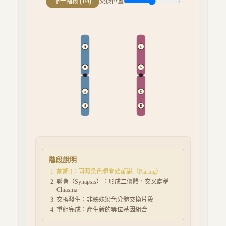
下一階段 (
1
/4)
交換位置
A
a
B
b
c
C
d
D
階段說明
前期 I：同源染色體開始配對（Pairing）
聯會（Synapsis）：形成二價體，交叉處稱
Chiasma
交換發生：非姊妹染色分體交換片段
重組完成：產生新的等位基因組合