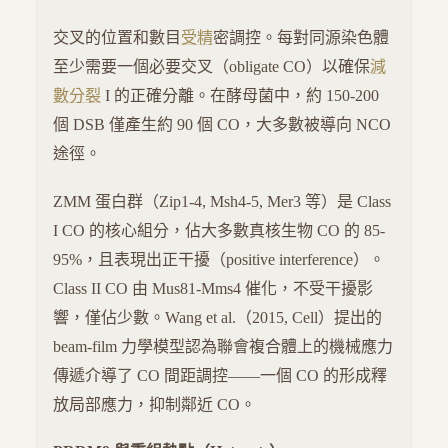
交叉的位置和數目
受精
密調控。每對同源染色體
至少需要一個必要交叉（obligate CO）以確保
減
數分裂
I 的正確分離。在酵母菌中，約 150-200
個 DSB 僅產生約 90 個 CO，大多數被導向 NCO
途徑。
ZMM 蛋白群（Zip1-4, Msh4-5, Mer3 等）是 Class
I CO 的核心組分，佔大多數真核生物 CO 的 85-
95%，且表現出正干擾（positive interference）。
Class II CO 由 Mus81-Mms4 催化，不受干擾影
響，僅佔少數。Wang et al.（2015, Cell）提出的
beam-film 力學模型認為聯會複合體上的機械應力
傳遞介導了 CO 間距調控——一個 CO 的形成釋
放局部應力，抑制鄰近 CO。