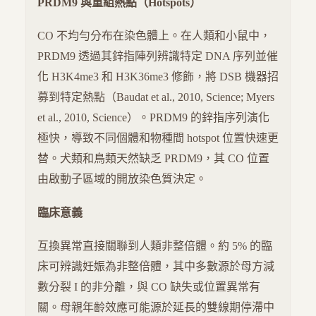
PRDM9 與重組熱點（Hotspots）
CO 不均勻分布在染色體上。在人類和小鼠中，
PRDM9 透過其鋅指陣列辨識特定 DNA 序列並催
化 H3K4me3 和 H3K36me3 修飾，將 DSB 機器招
募到特定熱點（Baudat et al., 2010, Science; Myers
et al., 2010, Science）。PRDM9 的鋅指序列演化
極快，導致不同個體和物種間 hotspot 位置快速更
替。犬類和鳥類天然缺乏 PRDM9，其 CO 位置
由啟動子區域的開放染色質決定。
臨床意義
互換異常直接關聯到人類非整倍體。約 5% 的臨
床可辨識妊娠為非整倍體，其中多數源於母方減
數分裂 I 的非分離，與 CO 缺失或位置異常有
關。母親年齡效應可能源於延長的雙線期停滯中