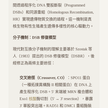
間透過程序化 DNA 雙股斷裂（Programmed
DSBs）和同源重組（Homologous Recombination,
HR）實現遺傳物質交換的過程。這一機制是真
核生物有性生殖產生遺傳多樣性的核心驅動力。
分子機制：DSB 修復模型
現代對互換分子機制的理解主要基於 Szostak 等
人（1983）提出的 DSB 修復模型（DSBR），後
經修正為兩條主要途徑：
交叉途徑（Crossover, CO）
：SPO11 蛋白
（一種拓撲異構酶 II 相關蛋白）在 DNA 上
產生程序化 DSB。5' 末端被 MRN 複合體和
Exo1
核酸
酶切割（5' → 3' resection），暴露
3' 單股突出端。RAD51 和 DMC1 重組酶裝