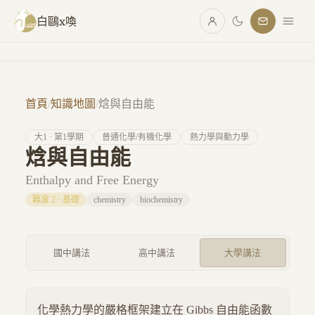
跳至主要內容
白鷗x喚
首頁
/
知識地圖
/
焓與自由能
大
1
· 第
1
學期
普通化學/有機化學
熱力學與動力學
焓與自由能
Enthalpy and Free Energy
難度
2
·
基礎
chemistry
biochemistry
國中講法
高中講法
大學講法
化學熱力學的嚴格框架建立在 Gibbs 自由能函數