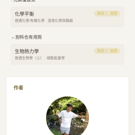
化學平衡
難度
2
·
基礎
普通化學/有機化學
·
溶液化學與酸鹼
↔
別科也有用到
生物熱力學
難度
2
·
基礎
普通生物學（上）
·
細胞能量學
作者