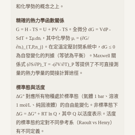
和化學勢的概念之上。
精確的熱力學函數關係
G = H - TS = U + PV - TS。全微分 dG = VdP -
SdT + Σμᵢdnᵢ，其中化學勢 μᵢ = (∂G/
∂nᵢ)_{T,P,n_j}。在定溫定壓封閉系統中，dG ≤ 0
為自發變化的判據（等號為平衡）。Maxwell 關
係式 (∂S/∂P)_T = -(∂V/∂T)_P 等提供了不可直接測
量的熱力學量的間接計算途徑。
標準態與活度
ΔG° 對應所有物種處於標準態（氣體 1 bar、溶液
1 mol/L、純固液體）的自由能變化。非標準態下
ΔG = ΔG° + RT ln Q，其中 Q 以活度表示。活度
的標準態約定對不同參考系（Raoult vs Henry）
有不同定義。