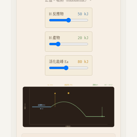
正值 = 吸熱（endothermic）。
H 反應物
50
kJ
H 產物
20
kJ
活化能峰 Ea
80
kJ
過渡態 (TS)
產物 (P)
Ea =
30
kJ
20
kJ
ΔH =
-30
kJ
能量 H (kJ)
反應物 (R)
50
kJ
反應進程 →