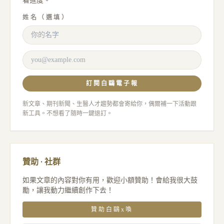
看進度。
姓名（選填）
訂閱白鷗電子報
新文章、期刊新聞、生醫人才趨勢都會寄給你，偶爾補一下活動跟
新工具。不想看了隨時一鍵退訂。
贊助 · 社群
如果文章的內容對你有用，歡迎小額贊助！會給我很大鼓
勵，讓我動力繼續創作下去！
贊助白鷗x喚