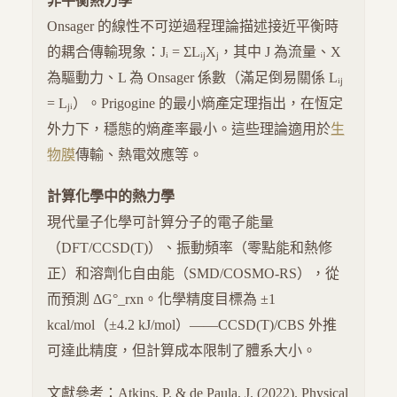
非平衡熱力學
Onsager 的線性不可逆過程理論描述接近平衡時
的耦合傳輸現象：Jᵢ = ΣLᵢⱼXⱼ，其中 J 為流量、X
為驅動力、L 為 Onsager 係數（滿足倒易關係 Lᵢⱼ
= Lⱼᵢ）。Prigogine 的最小熵產定理指出，在恆定
外力下，穩態的熵產率最小。這些理論適用於
生
物膜
傳輸、熱電效應等。
計算化學中的熱力學
現代量子化學可計算分子的電子能量
（DFT/CCSD(T)）、振動頻率（零點能和熱修
正）和溶劑化自由能（SMD/COSMO-RS），從
而預測 ΔG°_rxn。化學精度目標為 ±1
kcal/mol（±4.2 kJ/mol）——CCSD(T)/CBS 外推
可達此精度，但計算成本限制了體系大小。
文獻參考：Atkins, P. & de Paula, J. (2022). Physical