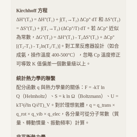
Kirchhoff 方程
ΔH°(T₂) = ΔH°(T₁) + ∫(T₁→T₂) ΔCp° dT 和 ΔS°(T₂)
= ΔS°(T₁) + ∫(T₁→T₂) (ΔCp°/T) dT。若 ΔCp° 近似
為常數，ΔG°(T₂) = ΔH°(T₁) - T₂ΔS°(T₁) + ΔCp°
[(T₂-T₁) - T₂ln(T₂/T₁)]。對工業反應器設計（如合
成氨，操作溫度 400-500°C），忽略 Cp 溫度修正
可導致 K 值偏差一個數量級以上。
統計熱力學的聯繫
配分函數 q 與熱力學量的關係：F = -kT ln
Q（Helmholtz）、S = k ln Ω（Boltzmann）、U =
kT²(∂ln Q/∂T)_V。對於理想氣體，q = q_trans ×
q_rot × q_vib × q_elec，各分量可從分子常數（質
量、轉動慣量、振動頻率）計算。