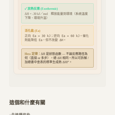
✓ 放熱反應 (Exothermic)
ΔH =
-30
kJ／mol
釋放能量到環境（系統溫度
下降、環境升溫）
活化能 (Ea)
正向 Ea =
30
kJ；逆向 Ea =
60
kJ。催化
劑能降低 Ea，但不改變 ΔH。
Hess 定律：
ΔH 是狀態函數 — 不論反應路徑為
何（直接 or 多步），總 ΔH 相同。所以可拆解 /
加總書中查表的標準生成熱 ΔHf°。
這個和什麼有關
↑
先搞懂這些