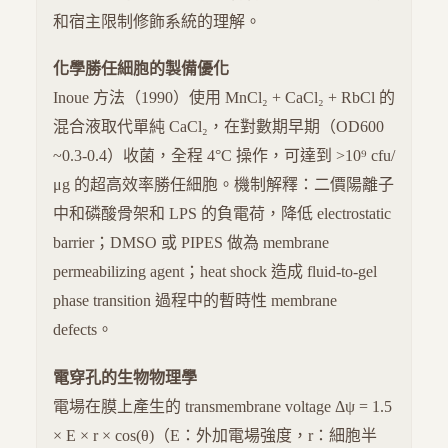
和宿主限制修飾系統的理解。
化學勝任細胞的製備優化
Inoue 方法（1990）使用 MnCl₂ + CaCl₂ + RbCl 的
混合液取代單純 CaCl₂，在對數期早期（OD600
~0.3-0.4）收菌，全程 4°C 操作，可達到 >10⁹ cfu/
μg 的超高效率勝任細胞。機制解釋：二價陽離子
中和磷酸骨架和 LPS 的負電荷，降低 electrostatic
barrier；DMSO 或 PIPES 做為 membrane
permeabilizing agent；heat shock 造成 fluid-to-gel
phase transition 過程中的暫時性 membrane
defects。
電穿孔的生物物理學
電場在膜上產生的 transmembrane voltage Δψ = 1.5
× E × r × cos(θ)（E：外加電場強度，r：細胞半