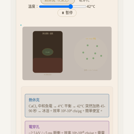
熱休克（CaCl₂）
電穿孔
溫度：
42°C
⏸ 暫停
勝任細胞 + 載體
LB + Amp 平板
E. coli
效率 ≈
1.0e+7
cfu/μg
🔥 熱休克中
熱休克
CaCl₂ 中和負電 → 4°C 平衡 → 42°C 突然加熱 45-
90 秒 → 冰浴。效率 10⁶-10⁸ cfu/μg。簡單便宜。
電穿孔
~2.5 kV / ~5 ms 脈衝。效率 10⁹-10¹⁰ cfu/μg。需電