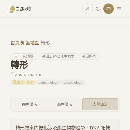
跳至主要內容
白鷗x喚
首頁
/
知識地圖
/
轉形
大
4
· 第
1
學期
基因工程/合成生物學
基因選殖
轉形
Transformation
難度
2
·
基礎
biotechnology
microbiology
國中講法
高中講法
大學講法
轉形效率的優化涉及膜生物物理學、DNA 拓撲