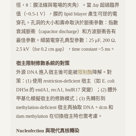
徑，θ：膜法線與電場的夾角）。當 Δψ 超過臨界
值（~0.5-1 V），膜的 lipid bilayer 產生可逆的電
穿孔。孔洞的大小和壽命取決於脈衝參數：指數
衰減脈衝（capacitor discharge）和方波脈衝各有
最佳參數。細菌電穿孔典型參數：25 μF, 200 Ω,
2.5 kV（for 0.2 cm gap），time constant ~5 ms。
宿主限制修飾系統的對策
外源 DNA 進入宿主後可能被
限制酶
降解。對
策：(1) 使用 restriction-deficient 宿主（如 E. coli
DH5α 的 endA1, recA1, hsdR17 突變）；(2) 體外
甲基化模擬宿主的修飾模式；(3) 先轉形到
methylation-deficient 宿主再抽取 DNA。dcm 和
dam methylation 在切換宿主時也需考慮。
Nucleofection 與現代真核轉染