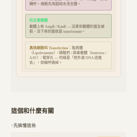
轉杯 + 細胞先用超純水洗去鹽。
抗生素篩選
載體上有 AmpR / KanR — 沒拿到載體的菌全被
殺，活下來的菌就是 transformant。
真核細胞叫 Transfection：
脂質體
（Lipofectamine）/ 磷酸鈣 / 病毒載體（lentivirus /
AAV）/ 電穿孔 — 同樣是「把外源 DNA 送進
去」，但稱呼換掉。
這個和什麼有關
↑
先搞懂這些