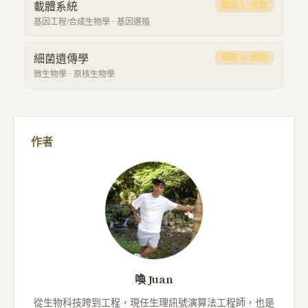
載體系統
難度
3
·
進階
基因工程/合成生物學
·
基因選殖
細菌遺傳學
難度
3
·
進階
微生物學
·
原核生物學
作者
喚 Juan
從生物科技跨到工程，現任生理訊號演算法工程師，也是