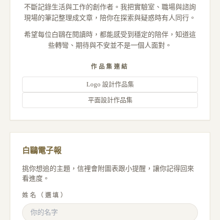
不斷記錄生活與工作的創作者。我把實驗室、職場與諮詢
現場的筆記整理成文章，陪你在探索與疑惑時有人同行。
希望每位白鷗在閱讀時，都能感受到穩定的陪伴，知道這
些轉彎、期待與不安並不是一個人面對。
作品集連結
Logo 設計作品集
平面設計作品集
白鷗電子報
挑你想追的主題，信裡會附圖表跟小提醒，讓你記得回來
看進度。
姓名（選填）