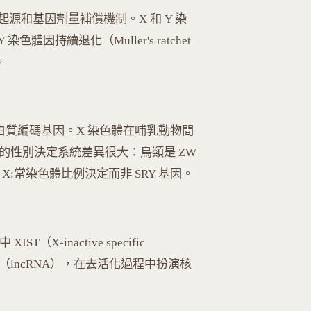
源和基因劑量補償機制。X 和 Y 染
因持續退化（Muller's ratchet
。
 個蛋白質編碼基因。X 染色體在哺乳動物間
不同物種的性別決定系統差異很大：鳥類是 ZW
X:常染色體比例決定而非 SRY 基因。
（X-inactive specific
 RNA（lncRNA），在去活化過程中扮演核