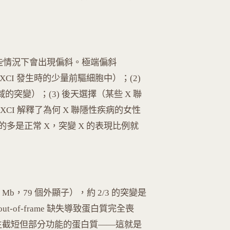
但某些情況下會出現偏斜。極端偏斜
 XCI 發生時的少量前驅細胞中）；(2)
域的突變）；(3) 後天選擇（某些 X 聯
CI 解釋了為何 X 聯隱性疾病的女性
多是正常 X，突變 X 的表現比例就
4 Mb，79 個外顯子），約 2/3 的突變是
ut-of-frame 缺失導致蛋白質完全喪
e 缺失產生截短但部分功能的蛋白質——這就是