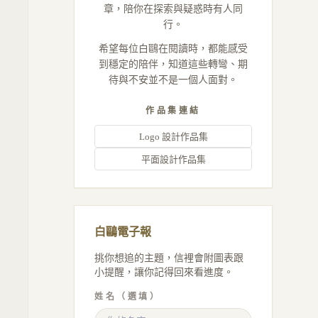
章，陪你在探索與疑惑時有人同
行。
希望每位白鷗在閱讀時，都能感受
到穩定的陪伴，知道這些轉彎、期
待與不安並不是一個人面對。
作品集連結
Logo 設計作品集
平面設計作品集
白鷗電子報
挑你想追的主題，信裡會附圖表跟
小提醒，讓你記得回來看進度。
姓名（選填）