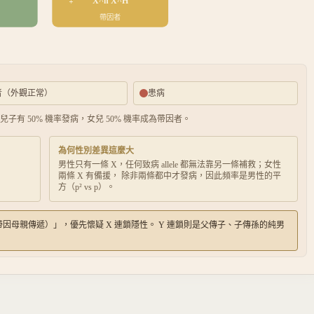
X^h X^H
帶因者
者（外觀正常）
患病
子有 50% 機率發病，女兒 50% 機率成為帶因者。
為何性別差異這麼大
男性只有一條 X，任何致病 allele 都無法靠另一條補救；女性
兩條 X 有備援， 除非兩條都中才發病，因此頻率是男性的平
方（p² vs p）。
因母親傳遞）」，優先懷疑 X 連鎖隱性。 Y 連鎖則是父傳子、子傳孫的純男