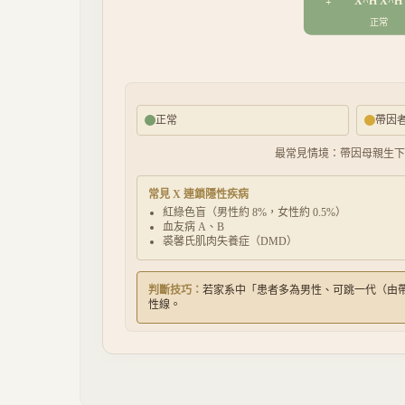
X^H X^H
正常
正常
帶因
最常見情境：帶因母親生下兒
常見 X 連鎖隱性疾病
紅綠色盲（男性約 8%，女性約 0.5%）
血友病 A、B
裘馨氏肌肉失養症（DMD）
判斷技巧：
若家系中「患者多為男性、可跳一代（由帶
性線。