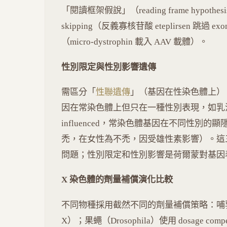
「閱讀框架假說」（reading frame hypot
skipping（反義寡核苷酸 eteplirsen 跳過 
（micro-dystrophin 載入 AAV 載體）。
性別限定與性別影響遺傳
需區分「
性聯遺傳
」（基因在性染色體上）、「
因在常染色體上但只在一種性別表現，如乳汁
influenced，常染色體基因在不同性別的
禿，在女性為不禿，因受雄性素影響）。這
問題；性別限定和性別影響是荷爾蒙對基因
X 染色體的劑量補償演化比較
不同物種採用截然不同的劑量補償策略：哺乳
X）；果蠅（Drosophila）使用 dosage compen