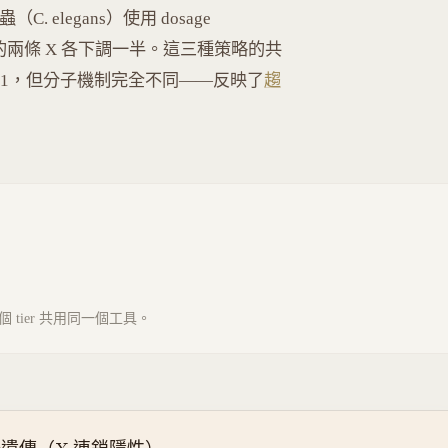
elegans）使用 dosage
雌雄同體的兩條 X 各下調一半。這三種策略的共
1:1，但分子機制完全不同——反映了
趨
tier 共用同一個工具。