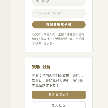
訂閱白鷗電子報
新文章、期刊新聞、生醫人才趨勢都會寄
給你，偶爾補一下活動跟新工具。不想看
了隨時一鍵退訂。
贊助 · 社群
如果文章的內容對你有用，歡迎小
額贊助！會給我很大鼓勵，讓我動
力繼續創作下去！
贊助白鷗x喚
加入社群