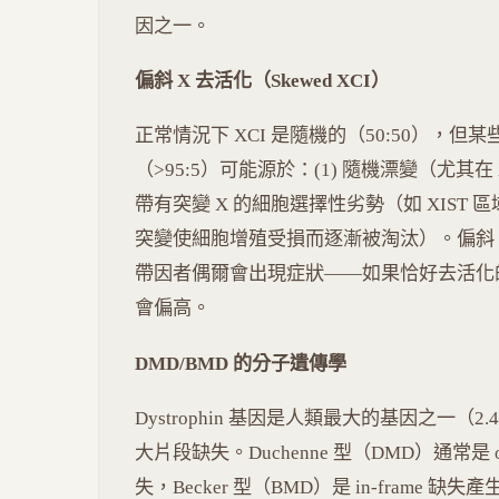
因之一。
偏斜 X 去活化（Skewed XCI）
正常情況下 XCI 是隨機的（50:50），
（>95:5）可能源於：(1) 隨機漂變（尤其在
帶有突變 X 的細胞選擇性劣勢（如 XIST 區
突變使細胞增殖受損而逐漸被淘汰）。偏斜 X
帶因者偶爾會出現症狀——如果恰好去活化的
會偏高。
DMD/BMD 的分子遺傳學
Dystrophin 基因是人類最大的基因之一（2.
大片段缺失。Duchenne 型（DMD）通常是 o
失，Becker 型（BMD）是 in-fram