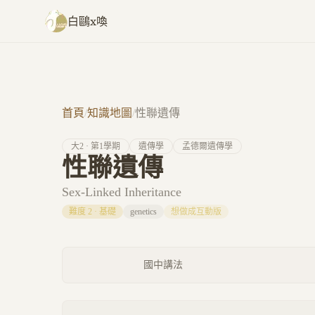
跳至主要內容
白鷗x喚
首頁
/
知識地圖
/
性聯遺傳
大
2
· 第
1
學期
遺傳學
孟德爾遺傳學
性聯遺傳
Sex-Linked Inheritance
難度
2
·
基礎
genetics
想做成互動版
國中講法