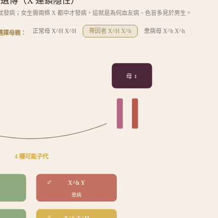
遺傳（X 連鎖隱性）
X，中了就發病；女生需兩條 X 都中才發病，這就是為何血友病、色盲多見於男生。
正常母 X^H X^H
帶因者 X^H X^h
患病母 X^h X^h
選擇母親：
母 ♀
X
^H
X
^h
4 種可能子代
♂
X^h Y
患病
♀