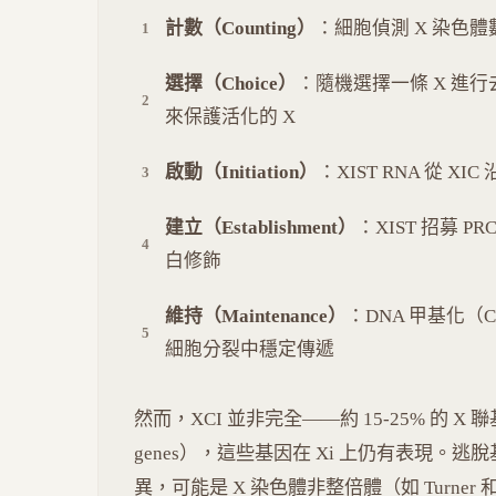
計數（Counting）
：細胞偵測 X 染色
選擇（Choice）
：隨機選擇一條 X 進行去
來保護活化的 X
啟動（Initiation）
：XIST RNA 從 XI
建立（Establishment）
：XIST 招募 PRC2
白修飾
維持（Maintenance）
：DNA 甲基化（C
細胞分裂中穩定傳遞
然而，XCI 並非完全——約 15-25% 的 X 
genes），這些基因在 Xi 上仍有表現。
異，可能是 X 染色體非整倍體（如 Turner 和 