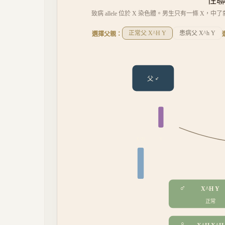
性聯
致病 allele 位於 X 染色體。男生只有一條 
正常父 X^H Y
患病父 X^h Y
選擇父親：
父 ♂
X
^H
Y
♂
X^H Y
正常
♀