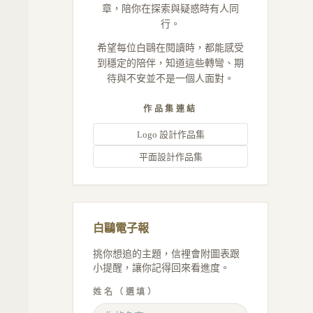
章，陪你在探索與疑惑時有人同
行。
希望每位白鷗在閱讀時，都能感受
到穩定的陪伴，知道這些轉彎、期
待與不安並不是一個人面對。
作品集連結
Logo 設計作品集
平面設計作品集
白鷗電子報
挑你想追的主題，信裡會附圖表跟
小提醒，讓你記得回來看進度。
姓名（選填）