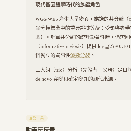
現代基因體學時代的族譜角色
WGS/WES 產生大量變異，族譜的共分離（coseg
異分類標準中的重要證據等級：受影響者帶有變
準）。計算共分離的統計顯著性時，仍需回到
（informative meiosis）提供 log₁₀(2) ≈ 0
個獨立的資訊性
減數分裂
。
三人組（trio）分析（先證者 + 父母）
de novo 突變和確定變異的親代來源。
互動工具
動手玩玩看