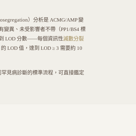
regation）分析是 ACMG/AMP 變
異、未受影響者不帶（PP1/BS4 標
 LOD 分數——每個資訊性
減數分裂
.301 的 LOD 值，達到 LOD ≥ 3 需要約 10
是目前罕見病診斷的標準流程，可直接鑑定