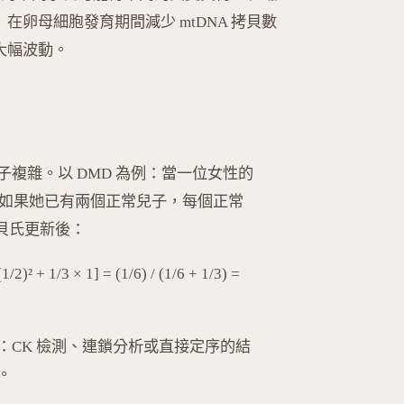
ect）在卵母細胞發育期間減少 mtDNA 拷貝數
例大幅波動。
複雜。以 DMD 為例：當一位女性的
3。如果她已有兩個正常兒子，每個正常
，貝氏更新後：
² + 1/3 × 1] = (1/6) / (1/6 + 1/3) =
：CK 檢測、連鎖分析或直接定序的結
。