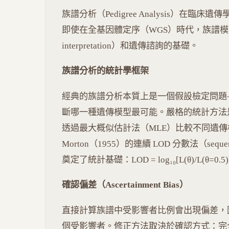
族譜分析（Pedigree Analysis）在
即使在全基因體定序（WGS）時代，族譜模式
interpretation）和遺傳諮詢的基礎。
族譜分析的統計學框架
經典的族譜分析本質上是一個假設檢定問題
斷哪一種遺傳模型最可能。嚴格的統計方法是分離分析（
透過最大概似估計法（MLE）比較不同遺傳模型的
Morton（1955）的連續 LOD 分數法（sequent
奠定了統計基礎：LOD = log₁₀[L(θ)/L(θ=
確認偏差（Ascertainment Bias）
直接計算族譜中受影響者比例會出現偏差，
個受影響者。修正方法取決於確認方式：完全確認（co