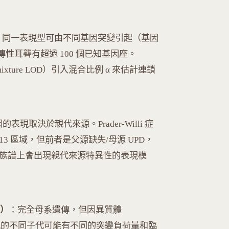
：同一表現型可由不同基因突變引起（基因
），如遺傳性耳聾有超過 100 個已知基因座。
mixture LOD）引入混合比例 α 來估計連鎖
的表現取決於親代來源。Prader-Willi 症
1-q13 區域，但前者是父源缺失/母源 UPD，
因在族譜上會出現親代來源特異性的表現模
e）
：完全母系遺傳，但因異質體
同一母親的不同子代可能有不同的突變負荷量和臨