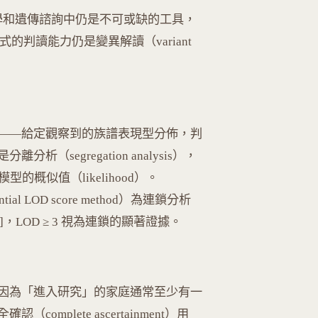
臨床遺傳學和遺傳諮詢中仍是不可或缺的工具，
的判讀能力仍是變異解讀（variant
——給定觀察到的族譜表現型分佈，判
segregation analysis），
概似值（likelihood）。
ial LOD score method）為連鎖分析
0.5)]，LOD ≥ 3 視為連鎖的顯著證據。
因為「進入研究」的家庭通常至少有一
mplete ascertainment）用