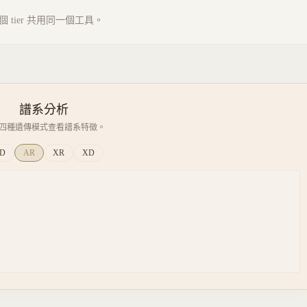
tier 共用同一個工具。
譜系分析
四種遺傳模式查看譜系特徵。
D
AR
XR
XD