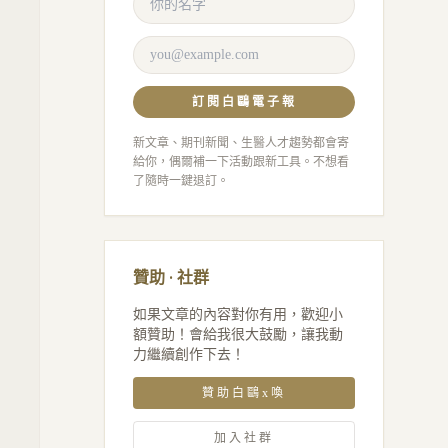
訂閱白鷗電子報
新文章、期刊新聞、生醫人才趨勢都會寄
給你，偶爾補一下活動跟新工具。不想看
了隨時一鍵退訂。
贊助 · 社群
如果文章的內容對你有用，歡迎小
額贊助！會給我很大鼓勵，讓我動
力繼續創作下去！
贊助白鷗x喚
加入社群