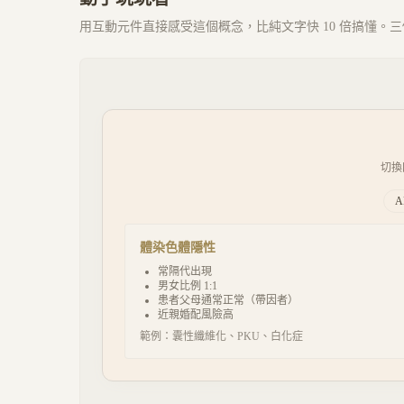
用互動元件直接感受這個概念，比純文字快 10 倍搞懂。三個 
切換
A
體染色體隱性
常隔代出現
男女比例 1:1
患者父母通常正常（帶因者）
近親婚配風險高
範例：
囊性纖維化、PKU、白化症