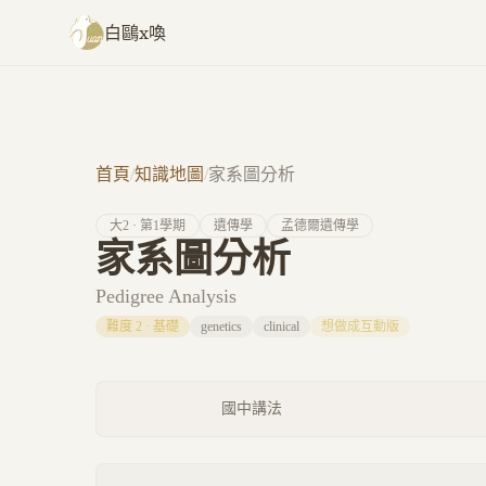
跳至主要內容
白鷗x喚
首頁
/
知識地圖
/
家系圖分析
大
2
· 第
1
學期
遺傳學
孟德爾遺傳學
家系圖分析
Pedigree Analysis
難度
2
·
基礎
genetics
clinical
想做成互動版
國中講法