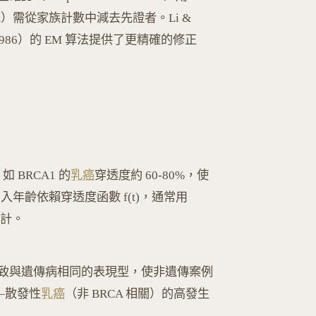
ainment）需從家族計數中減去先證者。Li &
te（1986）的 EM 算法提供了更精確的修正
如 BRCA1 的
乳癌
穿透度約 60-80%，使
年齡依賴穿透度函數 f(t)，通常用
線估計。
致與遺傳病相同的表現型，使非遺傳案例
—散發性
乳癌
（非 BRCA 相關）的高發生