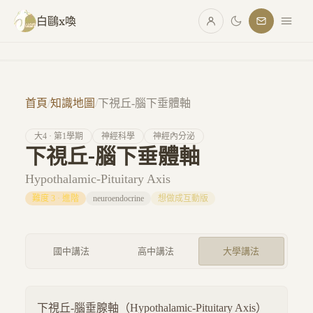
跳至主要內容
白鷗x喚
首頁
/
知識地圖
/
下視丘-腦下垂體軸
大
4
· 第
1
學期
神經科學
神經內分泌
下視丘-腦下垂體軸
Hypothalamic-Pituitary Axis
難度
3
·
進階
neuroendocrine
想做成互動版
國中講法
高中講法
大學講法
下視丘-腦垂腺軸（Hypothalamic-Pituitary Axis）