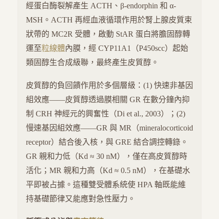
經蛋白酶裂解產生 ACTH、β-endorphin 和 α-
MSH。ACTH 再經血液循環作用於腎上腺皮質束
狀帶的 MC2R 受體，啟動 StAR 蛋白將膽固醇轉
運至
粒線體
內膜，經 CYP11A1（P450scc）起始
類固醇生合成級聯，最終產生皮質醇。
皮質醇的負回饋作用於多個層級：(1) 快速非基因
組效應——皮質醇透過膜相關 GR 在數分鐘內抑
制 CRH 神經元的興奮性（Di et al., 2003）；(2)
慢速基因組效應——GR 與 MR（mineralocorticoid
receptor）結合後入核，與 GRE 結合調控轉錄。
GR 親和力低（Kd ≈ 30 nM），僅在高皮質醇時
活化；MR 親和力高（Kd ≈ 0.5 nM），在基礎水
平即被占據。這種雙受體系統使 HPA 軸既能維
持基礎節律又能應對急性壓力。