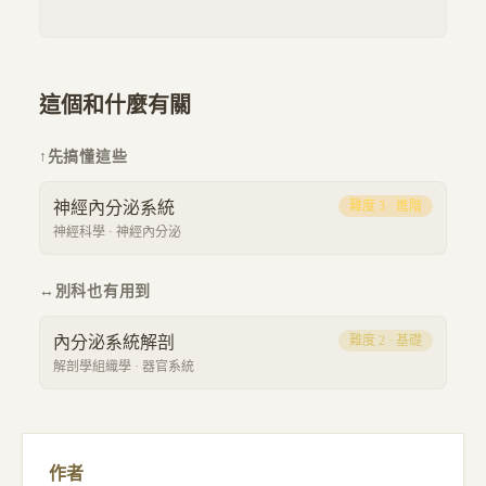
這個和什麼有關
↑
先搞懂這些
神經內分泌系統
難度
3
·
進階
神經科學
·
神經內分泌
↔
別科也有用到
內分泌系統解剖
難度
2
·
基礎
解剖學組織學
·
器官系統
作者