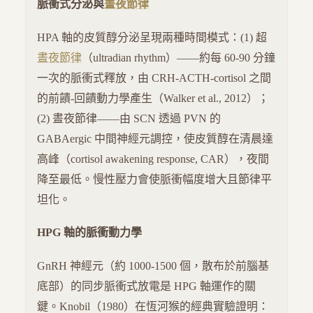
脈衝式分泌與
晝夜節律
HPA 軸的皮質醇分泌呈現兩種時間模式：(1) 超
晝夜節律
（ultradian rhythm）——約每 60-90 分鐘
一次的脈衝式釋放，由 CRH-ACTH-cortisol 之間
的前饋-回饋動力學產生（Walker et al., 2012）；
(2) 晝夜節律——由 SCN 透過 PVN 的
GABAergic 中間神經元調控，使皮質醇在清晨達
高峰（cortisol awakening response, CAR），夜間
降至最低。慢性壓力會使脈衝幅度增大且節律平
坦化。
HPG 軸的脈衝動力學
GnRH 神經元（約 1000-1500 個，散布於前腦基
底部）的同步脈衝式放電是 HPG 軸運作的關
鍵。Knobil（1980）在恆河猴的經典實驗證明：