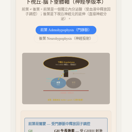
下視丘-腦下垂體軸（神經學版本）
前葉 ≠ 後葉。前葉是一個獨立內分泌腺（受血液中釋放因
子調控）；後葉是下視丘神經元的延伸（直接神經分
泌）。
前葉 Adenohypophysis（門靜脈）
後葉 Neurohypophysis（神經投射）
下視丘 Hypothalamus
Parvocellular 神經元 → 釋放因子
上微血管叢
漏斗 Infundibulum
門靜脈系統
(portal vessels)
前葉
後葉
Adeno-
Neuro-
→ 系統循環，影響全身
前葉：胚胎來自 Rathke's pouch（口腔外胚層）
前葉荷爾蒙 — 受門靜脈中釋放因子調控
GH
GH 生長激素
—
受 GHRH 刺激