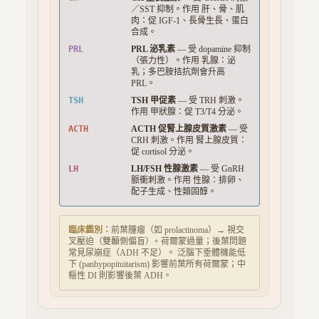
／SST 抑制
。作用
肝、骨、肌
肉
：
促 IGF-1、長骨生長、蛋白
合成
。
PRL
PRL 泌乳素
—
受 dopamine 抑制
（張力性）
。作用
乳腺
：
泌
乳；多巴胺拮抗劑會升高
PRL
。
TSH
TSH 甲促素
—
受 TRH 刺激
。
作用
甲狀腺
：
促 T3/T4 分泌
。
ACTH
ACTH 促腎上腺皮質激素
—
受
CRH 刺激
。作用
腎上腺皮質
：
促 cortisol 分泌
。
LH
LH/FSH 性腺激素
—
受 GnRH
脈衝刺激
。作用
性腺
：
排卵、
配子生成、性類固醇
。
臨床鑑別：
前葉腫瘤（如 prolactinoma）→ 視交
叉壓迫（雙顳側偏盲）+ 荷爾蒙過量；後葉問題
常見尿崩症（ADH 不足）。 泛腦下垂體機能低
下 (panhypopituitarism) 影響前葉所有荷爾蒙；中
樞性 DI 則影響後葉 ADH。