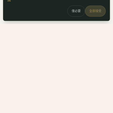
僅必要
全部接受
白鷗
x
喚
DailyBioJuan — Juan's field notes
我是 Juan。這裡是我寫的生醫職涯筆記、整理的生科概念，跟
一些自己當時很想要但找不到的工具。
Instagram
LinkedIn
Email