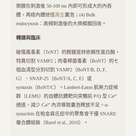
側膜在刺激後 50-100 ms 內即可形成大的內吞
體，再經內體途徑
再生
囊泡；(4) Bulk
endocytosis：高頻刺激後的大規模膜回收。
轉譯與臨床
破傷風毒素（TeNT）的輕鏈是鋅依賴性蛋白酶，
特異切割 VAMP2；肉毒桿菌毒素（BoNT）的七
個血清型分別切割 VAMP2（BoNT/B, D, F,
G）、SNAP-25（BoNT/A, C, E）或
syntaxin（BoNT/C）。Lambert-Eaton 肌無力症候
群（LEMS）的自體抗體靶向突觸前 P/Q 型 Ca²⁺
通道，減少 Ca²⁺ 內流導致囊泡釋放不足。α-
synuclein 在帕金森氏症中的聚集會干擾 SNARE
複合體組裝（Burré et al., 2010）。