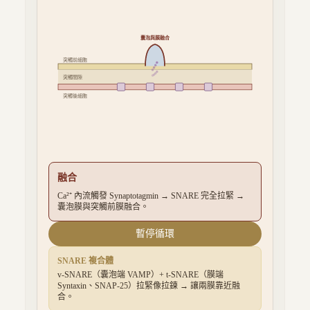
囊泡與膜融合
突觸前細胞
突觸間隙
突觸後細胞
融合
Ca²⁺ 內流觸發 Synaptotagmin → SNARE 完全拉緊 →
囊泡膜與突觸前膜融合。
暫停循環
SNARE 複合體
v-SNARE（囊泡端 VAMP）+ t-SNARE（膜端
Syntaxin、SNAP-25）拉緊像拉鍊 → 讓兩膜靠近融
合。