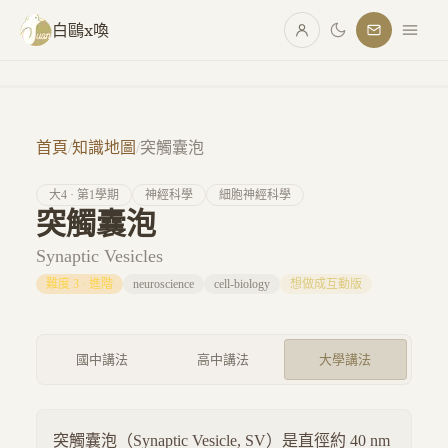
跳至主要內容
白鷗x喚
首頁
/
知識地圖
/
突觸囊泡
大
4
· 第
1
學期
神經科學
細胞神經科學
突觸囊泡
Synaptic Vesicles
難度
3
·
進階
neuroscience
cell-biology
想做成互動版
國中講法
高中講法
大學講法
突觸囊泡（Synaptic Vesicle, SV）是直徑約 40 nm