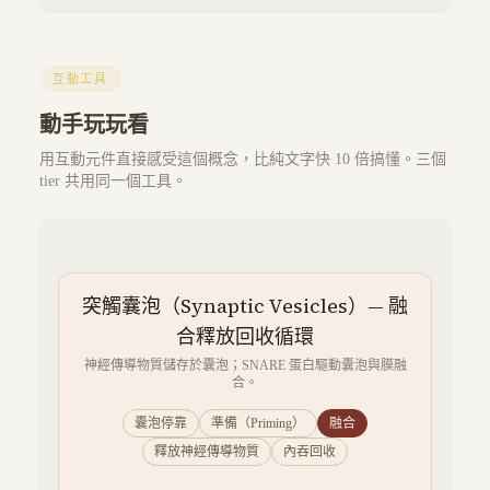
互動工具
動手玩玩看
用互動元件直接感受這個概念，比純文字快 10 倍搞懂。三個
tier 共用同一個工具。
突觸囊泡（Synaptic Vesicles）— 融
合釋放回收循環
神經傳導物質儲存於囊泡；SNARE 蛋白驅動囊泡與膜融
合。
囊泡停靠
準備（Priming）
融合
釋放神經傳導物質
內吞回收