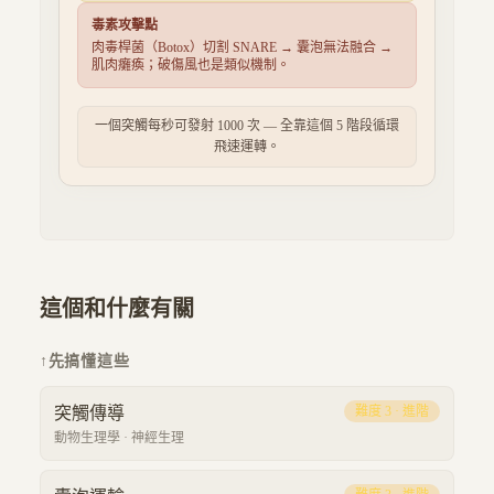
毒素攻擊點
肉毒桿菌（Botox）切割 SNARE → 囊泡無法融合 →
肌肉癱瘓；破傷風也是類似機制。
一個突觸每秒可發射 1000 次 — 全靠這個 5 階段循環
飛速運轉。
這個和什麼有關
↑
先搞懂這些
突觸傳導
難度
3
·
進階
動物生理學
·
神經生理