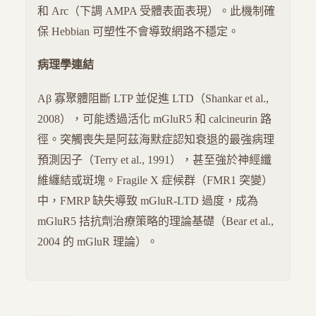
和 Arc（下調 AMPA 受體表面表現）。此機制確
保 Hebbian 可塑性不會導致網路不穩定。
病理學連結
Aβ 寡聚體阻斷 LTP 並促進 LTD（Shankar et al.,
2008），可能透過活化 mGluR5 和 calcineurin 路
徑。突觸喪失是阿茲海默症認知衰退的最強病理
預測因子（Terry et al., 1991），甚至強於神經纖
維纏結或斑塊。Fragile X 症候群（FMR1 突變）
中，FMRP 缺失導致 mGluR-LTD 過度，成為
mGluR5 拮抗劑治療策略的理論基礎（Bear et al.,
2004 的 mGluR 理論）。