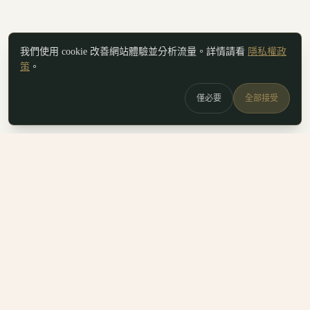
我們使用 cookie 改善網站體驗並分析流量。詳情請看
隱私權政
策
。
僅必要
全部接受
白鷗
x
喚
DailyBioJuan — Juan's field notes