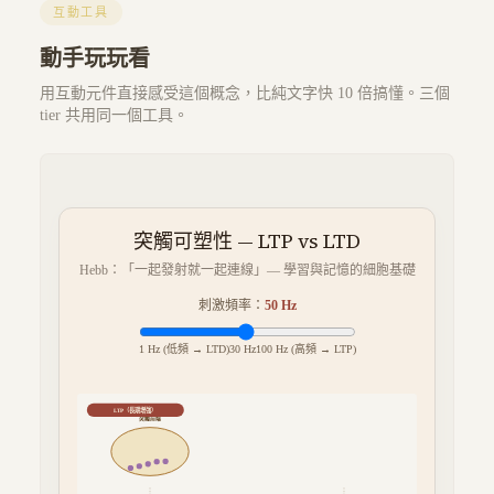
互動工具
動手玩玩看
用互動元件直接感受這個概念，比純文字快 10 倍搞懂。三個
tier 共用同一個工具。
突觸可塑性 — LTP vs LTD
Hebb：「一起發射就一起連線」— 學習與記憶的細胞基礎
刺激頻率：
50
Hz
1 Hz (低頻 → LTD)
30 Hz
100 Hz (高頻 → LTP)
LTP（長期增強）
突觸前端