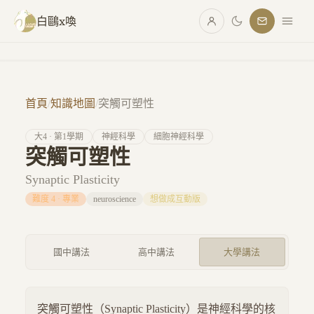
跳至主要內容
白鷗x喚
首頁
/
知識地圖
/
突觸可塑性
大
4
· 第
1
學期
神經科學
細胞神經科學
突觸可塑性
Synaptic Plasticity
難度
4
·
專業
neuroscience
想做成互動版
國中講法
高中講法
大學講法
突觸可塑性（Synaptic Plasticity）是神經科學的核