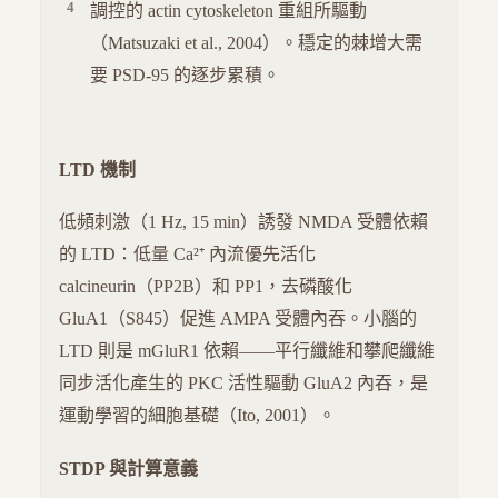
調控的 actin cytoskeleton 重組所驅動
（Matsuzaki et al., 2004）。穩定的棘增大需
要 PSD-95 的逐步累積。
LTD 機制
低頻刺激（1 Hz, 15 min）誘發 NMDA 受體依賴
的 LTD：低量 Ca²⁺ 內流優先活化
calcineurin（PP2B）和 PP1，去磷酸化
GluA1（S845）促進 AMPA 受體內吞。小腦的
LTD 則是 mGluR1 依賴——平行纖維和攀爬纖維
同步活化產生的 PKC 活性驅動 GluA2 內吞，是
運動學習的細胞基礎（Ito, 2001）。
STDP 與計算意義