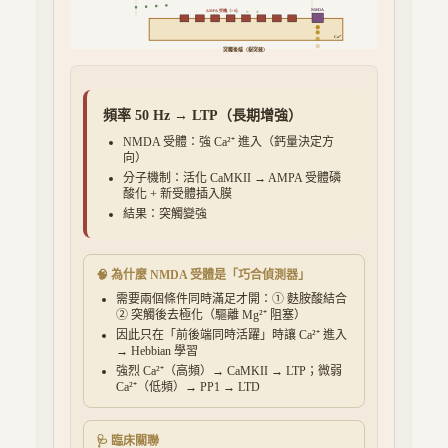
NMDA
AMPA 受體（×
8
）
Ca²⁺
突觸後端（樹突棘）
頻率
50
Hz →
LTP（長期增強）
NMDA 受體：
強 Ca²⁺ 進入
（鈣量決定方
向）
分子機制：
活化 CaMKII → AMPA 受體磷
酸化 + 新受體插入膜
結果：
突觸變強
🧠 為什麼 NMDA 受體是「巧合偵測器」
需要兩個條件同時滿足才開：① 麩胺酸結合
② 突觸後去極化（驅離 Mg²⁺ 阻塞）
因此只在「前後端同時活躍」時讓 Ca²⁺ 進入
→ Hebbian 學習
強烈 Ca²⁺（高頻）→ CaMKII → LTP；微弱
Ca²⁺（低頻）→ PP1 → LTD
🩺 臨床關聯