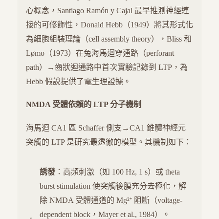
心概念，Santiago Ramón y Cajal 最早推測神經連
接的可修飾性，Donald Hebb（1949）將其形式化
為細胞組裝理論（cell assembly theory），Bliss 和
Lømo（1973）在兔海馬迴穿通路（perforant
path）→齒狀迴通路中首次實驗記錄到 LTP，為
Hebb 假說提供了電生理證據。
NMDA 受體依賴的 LTP 分子機制
海馬迴 CA1 區 Schaffer 側支→CA1 錐體神經元
突觸的 LTP 是研究最透徹的模型。其機制如下：
誘發
：高頻刺激（如 100 Hz, 1 s）或 theta
burst stimulation 使突觸後膜充分去極化，解
除 NMDA 受體通道的 Mg²⁺ 阻斷（voltage-
dependent block，Mayer et al., 1984）。