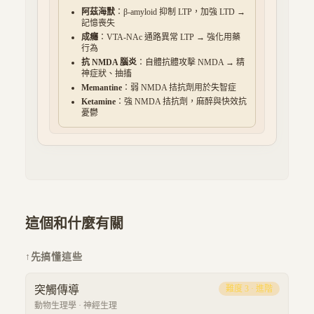
阿茲海默
：β-amyloid 抑制 LTP，加強 LTD →
記憶喪失
成癮
：VTA-NAc 通路異常 LTP → 強化用藥
行為
抗 NMDA 腦炎
：自體抗體攻擊 NMDA → 精
神症狀、抽搐
Memantine
：弱 NMDA 拮抗劑用於失智症
Ketamine
：強 NMDA 拮抗劑，麻醉與快效抗
憂鬱
這個和什麼有關
↑
先搞懂這些
突觸傳導
難度
3
·
進階
動物生理學
·
神經生理