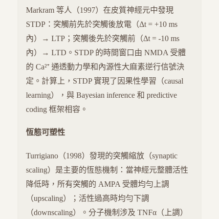
Markram 等人（1997）在皮質神經元中發現
STDP：突觸前先於突觸後放電（Δt = +10 ms
內）→ LTP；突觸後先於突觸前（Δt = -10 ms
內）→ LTD。STDP 的時間窗口由 NMDA 受體
的 Ca²⁺ 通透動力學和內源性大麻素逆行信號決
定。計算上，STDP 實現了因果性學習（causal
learning），與 Bayesian inference 和 predictive
coding 框架相容。
恆態可塑性
Turrigiano（1998）發現的突觸縮放（synaptic
scaling）是主要的恆態機制：當神經元整體活性
降低時，所有突觸的 AMPA 受體均勻上調
（upscaling）；活性過高時均勻下調
（downscaling）。分子機制涉及 TNFα（上調）