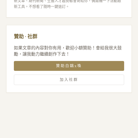
新文章、期刊新聞、生醫人才趨勢都會寄給你，偶爾補一下活動跟
新工具。不想看了隨時一鍵退訂。
贊助 · 社群
如果文章的內容對你有用，歡迎小額贊助！會給我很大鼓
勵，讓我動力繼續創作下去！
贊助白鷗x喚
加入社群