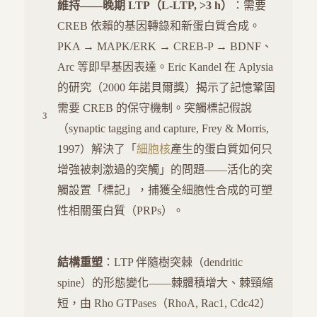
維持——晚期 LTP（L-LTP, >3 h）
：需要
CREB 依賴的基因轉錄和新蛋白質合成。
PKA → MAPK/ERK → CREB-P → BDNF、
Arc 等即早基因表達。Eric Kandel 在 Aplysia
的研究（2000 年諾貝爾獎）揭示了記憶鞏固
需要 CREB 的保守機制。突觸標記假說
（synaptic tagging and capture, Frey & Morris,
1997）解決了「
細胞核
產生的蛋白質如何只
增強被刺激過的突觸」的問題——活化的突
觸設置「標記」，捕獲全細胞性合成的可塑
性相關蛋白質（PRPs）。
結構重塑
：LTP 伴隨樹突棘（dendritic
spine）的形態變化——棘體積增大、棘頸縮
短，由 Rho GTPases（RhoA, Rac1, Cdc42）