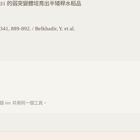
）利用 OsBRI1 的弱突變體培育出半矮稈水稻品
1, 889-892. / Belkhadir, Y. et al.
tier 共用同一個工具。