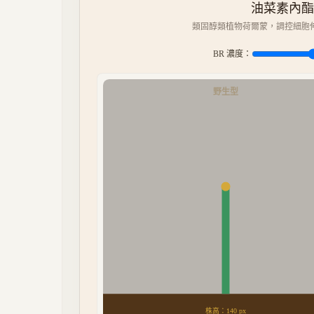
油菜素內酯（B
類固醇類植物荷爾蒙，調控細胞伸
BR 濃度：
野生型
株高：
140
px