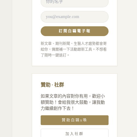
訂閱白鷗電子報
新文章、期刊新聞、生醫人才趨勢都會寄
給你，偶爾補一下活動跟新工具。不想看
了隨時一鍵退訂。
贊助 · 社群
如果文章的內容對你有用，歡迎小
額贊助！會給我很大鼓勵，讓我動
力繼續創作下去！
贊助白鷗x喚
加入社群