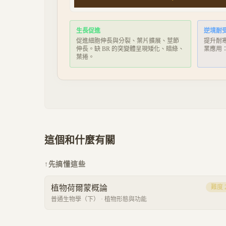
生長促進
逆境耐
促進細胞伸長與分裂、葉片擴展、莖節
提升耐
伸長。缺 BR 的突變體呈現矮化、暗綠、
業應用：
葉捲。
這個和什麼有關
↑
先搞懂這些
植物荷爾蒙概論
難度
普通生物學（下）
·
植物形態與功能