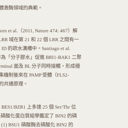
體激酶領域的典範。
horn et al.（2011, Nature 474: 467）解
RR 域在第 21 和 22 個 LRR 之間有一
 ID 的疏水溝槽中。Santiago et al.
 BL 作為「分子膠水」促進 BRI1-BAK1 二聚
-terminal 面及 BL 分子同時接觸，形成穩
後來在 PAMP 受體（FLS2-
號的共通原理。
 BES1/BZR1 上多達 25 個 Ser/Thr 位
1: 96）以磷酸化蛋白質組學鑑定了 BIN2 的磷
 BSU1 磷酸酶去磷酸化 BIN2 的