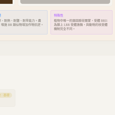
受
特殊性
寒、耐熱、耐鹽、耐旱能力。農
植物中唯一的類固醇荷爾蒙，受體 BRI1
噴施 BR 類似物增加作物抗逆。
為膜上 LRR 受體激酶，與動物的核受體
機制完全不同。
2
·
基礎