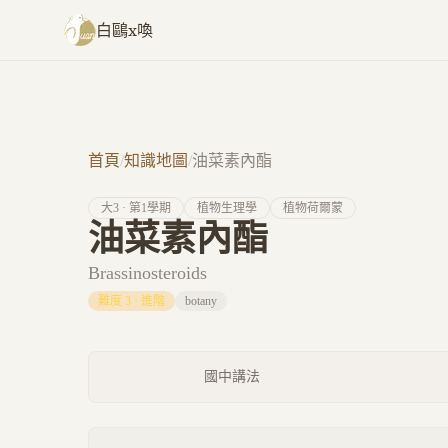
跳至主要內容
白鷗x喚
首頁
/
知識地圖
/
油菜素內酯
大
3
· 第
1
學期
植物生理學
植物荷爾蒙
油菜素內酯
Brassinosteroids
難度
3
·
進階
botany
國中講法