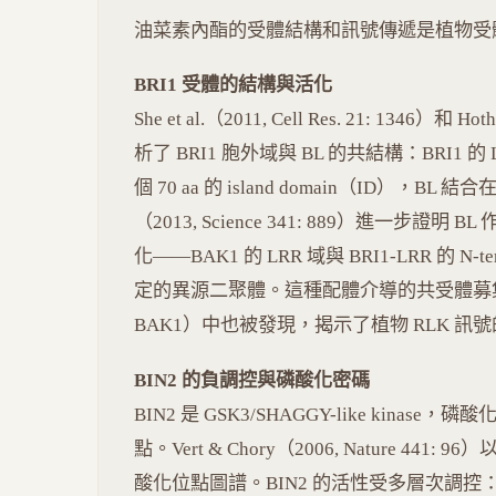
油菜素內酯的受體結構和訊號傳遞是植物受
BRI1 受體的結構與活化
She et al.（2011, Cell Res. 21: 1346）和 Hot
析了 BRI1 胞外域與 BL 的共結構：BRI1 的 L
個 70 aa 的 island domain（ID），BL 結合在
（2013, Science 341: 889）進一步證明
化——BAK1 的 LRR 域與 BRI1-LRR 的 N
定的異源二聚體。這種配體介導的共受體募集機制
BAK1）中也被發現，揭示了植物 RLK 訊
BIN2 的負調控與磷酸化密碼
BIN2 是 GSK3/SHAGGY-like kinase，磷酸化
點。Vert & Chory（2006, Nature 44
酸化位點圖譜。BIN2 的活性受多層次調控：(1)