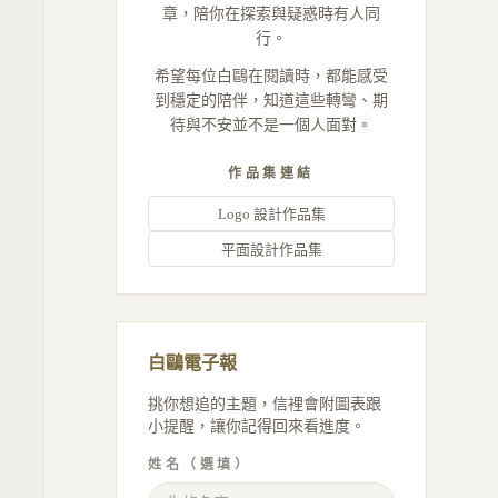
章，陪你在探索與疑惑時有人同
行。
希望每位白鷗在閱讀時，都能感受
到穩定的陪伴，知道這些轉彎、期
待與不安並不是一個人面對。
作品集連結
Logo 設計作品集
平面設計作品集
白鷗電子報
挑你想追的主題，信裡會附圖表跟
小提醒，讓你記得回來看進度。
姓名（選填）