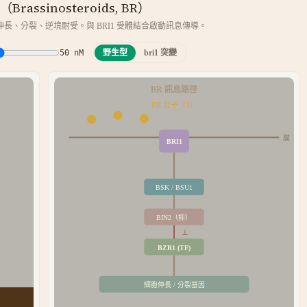
rassinosteroids, BR）
長、分裂、逆境耐受。與 BRI1 受體結合啟動訊息傳導。
50
nM
野生型
bri1 突變
BR 訊息路徑
BR 分子（
3
）
膜
BRI1
BSK / BSU1
BIN2（抑）
⊥
BZR1 (TF)
細胞伸長 / 分裂基因