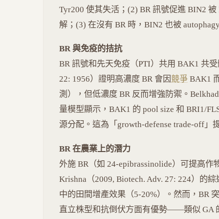
Tyr200 使其失活；(2) BR 訊號促進 BIN2 被 K
解；(3) 在沒有 BR 時，BIN2 也被 auto
BR 與免疫的拮抗
BR 訊號和先天免疫（PTI）共用 BAK1 共受體——Albr
22: 1956）證明高濃度 BR 會因
競爭
BAK1 而
測），但低濃度 BR 反而增強防禦。Belkhadir et a
量模型顯示，BAK1 的 pool size 和 BR
源分配。這為「growth-defense trade-
BR 在農業上的潛力
外施 BR（如 24-epibrassinolide）可
Krishna（2009, Biotech. Adv. 27
中的田間增產效果（5-20%）。然而，BR 突變
直立株型和抗倒伏方面有優勢——類似 GA 的綠色革