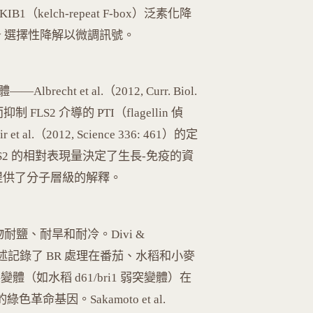
IB1（kelch-repeat F-box）泛素化降
phagy 選擇性降解以微調訊號。
echt et al.（2012, Curr. Biol.
抑制 FLS2 介導的 PTI（flagellin 偵
l.（2012, Science 336: 461）的定
I1/FLS2 的相對表現量決定了生長-免疫的資
off」提供了分子層級的解釋。
提高作物耐鹽、耐旱和耐冷。Divi &
: 224）的綜述記錄了 BR 處理在番茄、水稻和小麥
體（如水稻 d61/bri1 弱突變體）在
命基因。Sakamoto et al.