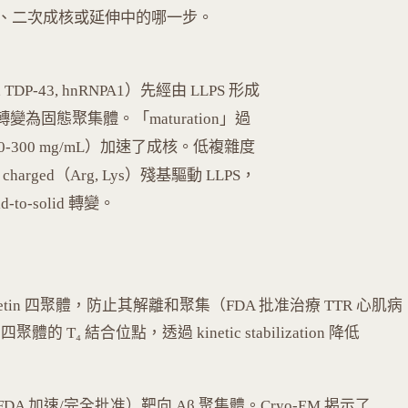
、二次成核或延伸中的哪一步。
P-43, hnRNPA1）先經由 LLPS 形成
 內轉變為固態聚集體。「maturation」過
00-300 mg/mL）加速了成核。低複雜度
charged（Arg, Lys）殘基驅動 LLPS，
to-solid 轉變。
nsthyretin 四聚體，防止其解離和聚集（FDA 批准治療 TTR 心肌病
體的 T₄ 結合位點，透過 kinetic stabilization 降低
ab（FDA 加速/完全批准）靶向 Aβ 聚集體。Cryo-EM 揭示了