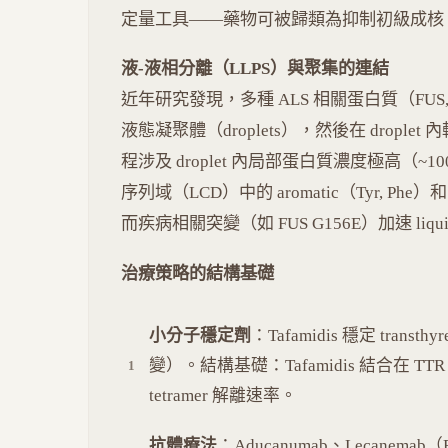
定量工具——藥物可被歸類為抑制初級成核
液-液相分離（LLPS）與聚集的連結
近年研究發現，多種 ALS 相關蛋白質（FUS, TD
液態凝聚體（droplets），然後在 droplet
程涉及 droplet 內局部蛋白質濃度極高（~1
序列域（LCD）中的 aromatic（Tyr, Phe）和 
而疾病相關突變（如 FUS G156E）加速 liquid-
治療策略的結構基礎
小分子穩定劑
：Tafamidis 穩定 tra
變）。結構基礎：Tafamidis 結合在 TTR 四聚
tetramer 解離速率。
抗體療法
：Aducanumab、Lecanem