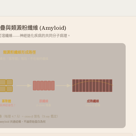
與類澱粉纖維 (Amyloid)
形成不可溶纖維——神經退化疾病的共同分子病理。
類澱粉纖維形成路徑
峰在「寡聚體」階段，不在最終纖維
寡聚體
原纖維
成熟纖維
具神經毒性！
cross-β 結構
β-sheet 堆疊
堆疊（每層 4.7 Å）= cross-β 簽名（X-ray 鑑定）
amyloid 共通結構，不論原始蛋白為何