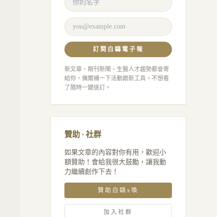
訂閱白鷗電子報
新文章、期刊新聞、生醫人才趨勢都會寄
給你，偶爾補一下活動跟新工具。不想看
了隨時一鍵退訂。
贊助 · 社群
如果文章的內容對你有用，歡迎小
額贊助！會給我很大鼓勵，讓我動
力繼續創作下去！
贊助白鷗x喚
加入社群