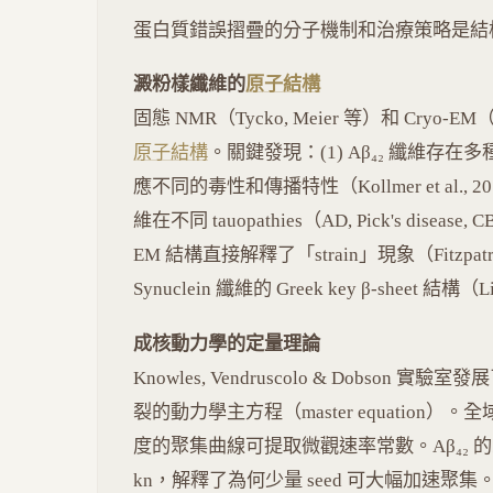
蛋白質錯誤摺疊的分子機制和治療策略是結
澱粉樣纖維的
原子結構
固態 NMR（Tycko, Meier 等）和 Cryo
原子結構
。關鍵發現：(1) Aβ₄₂ 纖維存在多
應不同的毒性和傳播特性（Kollmer et al., 2019, Na
維在不同 tauopathies（AD, Pick's dis
EM 結構直接解釋了「strain」現象（Fitzpatrick et
Synuclein 纖維的 Greek key β-sheet 結構（Li e
成核動力學的定量理論
Knowles, Vendruscolo & Dobs
裂的動力學主方程（master equation）。全域
度的聚集曲線可提取微觀速率常數。Aβ₄₂ 的二
kn，解釋了為何少量 seed 可大幅加速