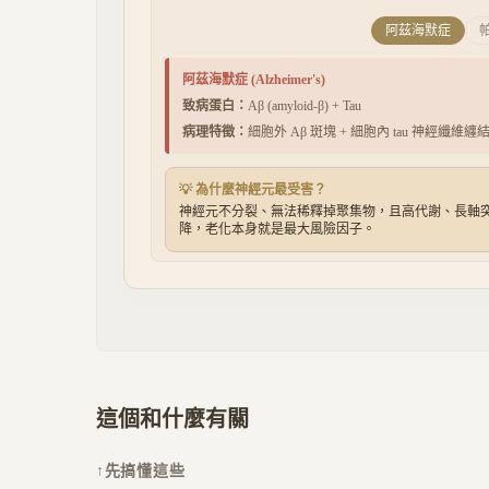
阿茲海默症
阿茲海默症
(
Alzheimer's
)
致病蛋白：
Aβ (amyloid-β) + Tau
病理特徵：
細胞外 Aβ 斑塊 + 細胞內 tau 神經纖維纏
💡 為什麼神經元最受害？
神經元不分裂、無法稀釋掉聚集物，且高代謝、長軸突——
降，老化本身就是最大風險因子。
這個和什麼有關
↑
先搞懂這些