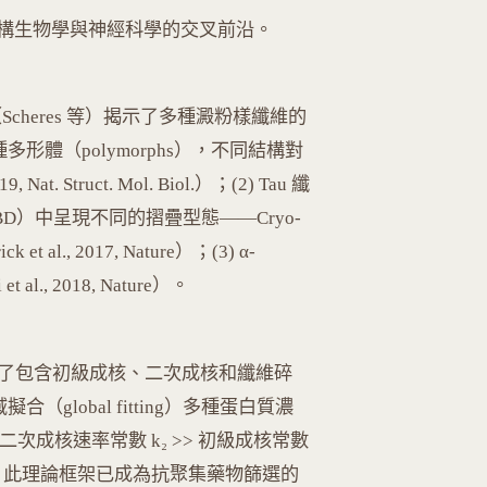
構生物學與神經科學的交叉前沿。
-EM（Scheres 等）揭示了多種澱粉樣纖維的
種多形體（polymorphs），不同結構對
t. Struct. Mol. Biol.）；(2) Tau 纖
ease, CBD）中呈現不同的摺疊型態——Cryo-
 al., 2017, Nature）；(3) α-
t al., 2018, Nature）。
on 實驗室發展了包含初級成核、二次成核和纖維碎
擬合（global fitting）多種蛋白質濃
次成核速率常數 k₂ >> 初級成核常數
聚集。此理論框架已成為抗聚集藥物篩選的