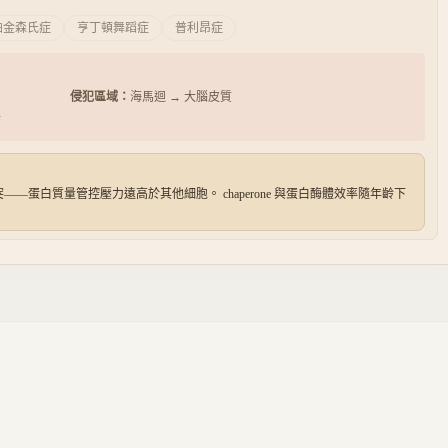
帕金森氏症
亨丁頓舞蹈症
普利昂症
侵犯區域：
海馬迴 → 大腦皮質
結
蛋白質量管控壓力遠高於其他細胞。 chaperone 與蛋白酶體效率隨年齡下