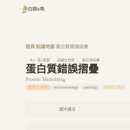
跳至主要內容
白鷗x喚
首頁
/
知識地圖
/
蛋白質錯誤摺疊
大
4
· 第
2
學期
結構生物學
蛋白質結構
蛋白質錯誤摺疊
Protein Misfolding
難度
4
·
專業
structural-biology
pathology
想做成互動版
國中講法