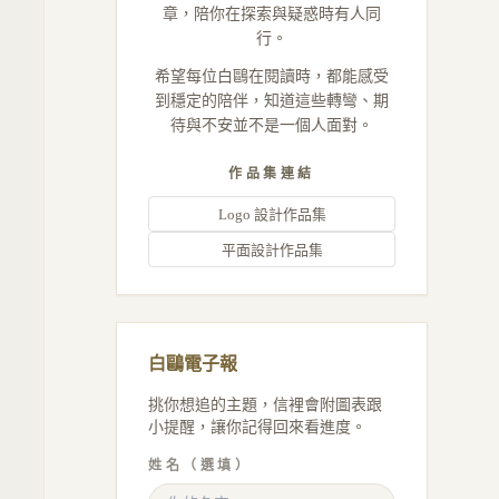
章，陪你在探索與疑惑時有人同
行。
希望每位白鷗在閱讀時，都能感受
到穩定的陪伴，知道這些轉彎、期
待與不安並不是一個人面對。
作品集連結
Logo 設計作品集
平面設計作品集
白鷗電子報
挑你想追的主題，信裡會附圖表跟
小提醒，讓你記得回來看進度。
姓名（選填）