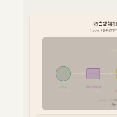
蛋白錯誤摺疊
β-sheet 堆疊
毒性高
天然態
錯誤摺疊單體
α-helix 為主
最
β-strand 暴露
β-strand 平行
所有 