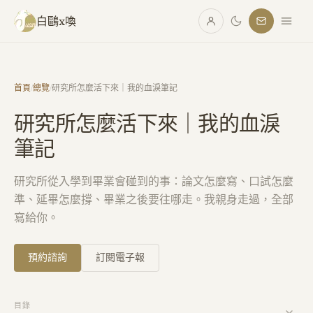
跳至主要內容
白鷗x喚
首頁
/
總覽
/
研究所怎麼活下來｜我的血淚筆記
研究所怎麼活下來｜我的血淚
筆記
研究所從入學到畢業會碰到的事：論文怎麼寫、口試怎麼
準、延畢怎麼撐、畢業之後要往哪走。我親身走過，全部
寫給你。
預約諮詢
訂閱電子報
目錄