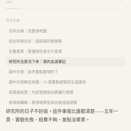
10
%
其他主題
生科出路｜完整張地圖
從生科跨出去｜我踩過的那條路
生醫產業｜看懂現在發生什麼事
研究所怎麼活下來｜我的血淚筆記
國中生物｜段考重點整理好了
國中生物概念地圖｜10 章重點總覽與生涯連結
部落格經營｜內容營運與站務優化總覽
跨領域轉職｜跨領域學習與自我成長總覽
研究所的日子不好過。這件事我比誰都清楚——五年一
貫、實驗失敗、經費不夠、差點沒畢業。