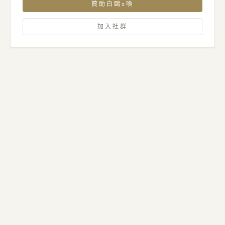
贊助白鷗x喚
加入社群