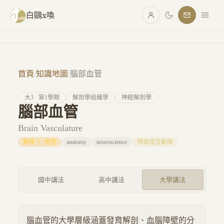
跳至主要內容
白鷗x喚
首頁
/
知識地圖
/
腦部血管
大
3
· 第
1
學期
解剖學組織學
神經解剖學
腦部血管
Brain Vasculature
難度
3
·
進階
anatomy
neuroscience
想做成互動版
國中講法
高中講法
大學講法
腦血管的大學層級涵蓋發育解剖、血腦障壁的分