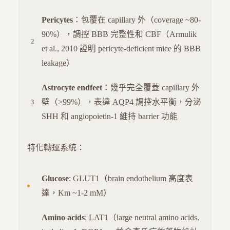
Pericytes
：包覆在 capillary 外（coverage ~80-
90%），調控 BBB 完整性和 CBF（Armulik
et al., 2010 證明 pericyte-deficient mice 的 BBB
leakage）
Astrocyte endfeet
：幾乎完全覆蓋 capillary 外
壁（>99%），表達 AQP4 調控水平衡，分泌
SHH 和 angiopoietin-1 維持 barrier 功能
特化轉運系統：
Glucose
: GLUT1（brain endothelium 高度表
達，Km ~1-2 mM）
Amino acids
: LAT1（large neutral amino acids,