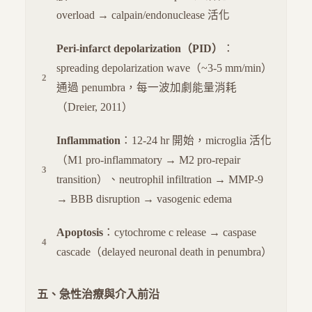
overload → calpain/endonuclease 活化
Peri-infarct depolarization（PID）
：
spreading depolarization wave（~3-5 mm/min）
通過 penumbra，每一波加劇能量消耗
（Dreier, 2011）
Inflammation
：12-24 hr 開始，microglia 活化
（M1 pro-inflammatory → M2 pro-repair
transition）、neutrophil infiltration → MMP-9
→ BBB disruption → vasogenic edema
Apoptosis
：cytochrome c release → caspase
cascade（delayed neuronal death in penumbra）
五、急性治療與介入前沿