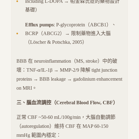
including L-DOPA → 帕金森氏症的藥物設計
基礎）
Efflux pumps
: P-glycoprotein（ABCB1）、
BCRP（ABCG2）→ 限制藥物進入大腦
（Löscher & Potschka, 2005）
BBB 在 neuroinflammation（MS, stroke）中的破
壞：TNF-α/IL-1β → MMP-2/9 降解 tight junction
proteins → BBB leakage → gadolinium enhancement
on MRI。
三、腦血流調控（Cerebral Blood Flow, CBF）
正常 CBF ~50-60 mL/100g/min，大腦自動調節
（autoregulation）維持 CBF 在 MAP 60-150
mmHg 範圍內穩定：