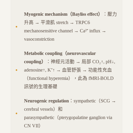
Myogenic mechanism（Bayliss effect）
：壓力
升高 → 平滑肌 stretch → TRPC6
mechanosensitive channel → Ca²⁺ influx →
vasoconstriction
Metabolic coupling（neurovascular
coupling）
：神經元活動 → 局部 CO₂↑, pH↓,
adenosine↑, K⁺↑ → 血管舒張 → 功能性充血
（functional hyperemia），此為 fMRI-BOLD
訊號的生理基礎
Neurogenic regulation
：sympathetic（SCG →
cerebral vessels）和
parasympathetic（pterygopalatine ganglion via
CN VII）